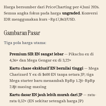
Harga bersumber dari PriceCharting per 4 Juni 2026.
Semua angka fokus pada harga
ungraded
. Konversi
IDR menggunakan kurs ~Rp
17,863
/USD.
Gambaran Pasar
Tiga pola harga utama:
Premium SIR EN sangat lebar
— Pikachu ex di
4,36× dan Mega Gengar ex di 3,22×
Kartu chase eksklusif EN bernilai tinggi
— Mega
Charizard Y ex di $600 EN tanpa setara JP; tiga
Mega starter baru menambah
RpRp 1.2jt
–
RpRp
2.8jt
masing-masing
Kartu dasar EN jauh lebih murah dari JP
— rata-
rata 0,52× (EN sekitar setengah harga JP)