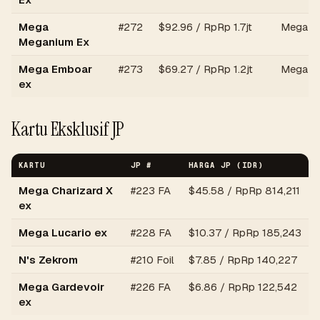
Mega
#272
$92.96 /
RpRp 1.7jt
Mega st
Meganium Ex
Mega Emboar
#273
$69.27 /
RpRp 1.2jt
Mega st
ex
Kartu Eksklusif JP
KARTU
JP #
HARGA JP (IDR)
Mega Charizard X
#223 FA
$45.58 /
RpRp 814,211
ex
Mega Lucario ex
#228 FA
$10.37 /
RpRp 185,243
N's Zekrom
#210 Foil
$7.85 /
RpRp 140,227
Mega Gardevoir
#226 FA
$6.86 /
RpRp 122,542
ex