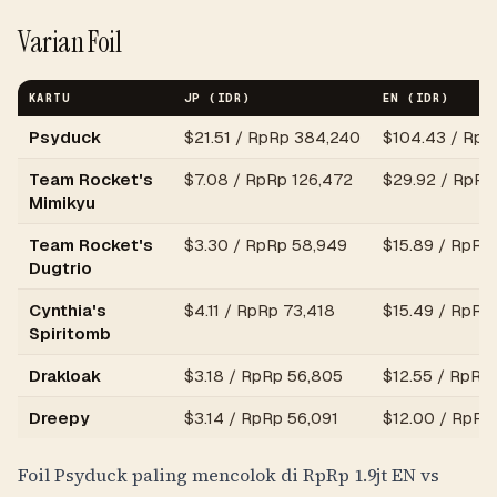
Varian Foil
KARTU
JP (IDR)
EN (IDR)
Psyduck
$
21.51
/
RpRp 384,240
$
104.43
/
RpRp
Team Rocket's
$
7.08
/
RpRp 126,472
$
29.92
/
RpRp
Mimikyu
Team Rocket's
$
3.30
/
RpRp 58,949
$
15.89
/
RpRp
Dugtrio
Cynthia's
$
4.11
/
RpRp 73,418
$
15.49
/
RpRp 
Spiritomb
Drakloak
$
3.18
/
RpRp 56,805
$
12.55
/
RpRp 
Dreepy
$
3.14
/
RpRp 56,091
$
12.00
/
RpRp 
Foil Psyduck paling mencolok di
RpRp 1.9jt
EN vs