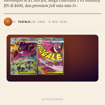
memimpin di $1.305 EN, Mega Charizard Y ex eksklusif
EN di $600, dan premium foil rata-rata 3×.
T
BY
TCGTALK
JUN 2026
·
9
MIN READ
ADVERTISEMENT