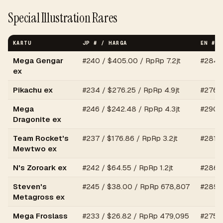
Special Illustration Rares
KARTU
JP # / HARGA
EN # /
Mega Gengar
#
240
/ $
405.00
/
RpRp 7.2jt
#
284
/
ex
Pikachu ex
#
234
/ $
276.25
/
RpRp 4.9jt
#
276
/
Mega
#
246
/ $
242.48
/
RpRp 4.3jt
#
290
/
Dragonite ex
Team Rocket's
#
237
/ $
176.86
/
RpRp 3.2jt
#
281
/
Mewtwo ex
N's Zoroark ex
#
242
/ $
64.55
/
RpRp 1.2jt
#
286
/
Steven's
#
245
/ $
38.00
/
RpRp 678,807
#
289
/
Metagross ex
Mega Froslass
#
233
/ $
26.82
/
RpRp 479,095
#
275
/