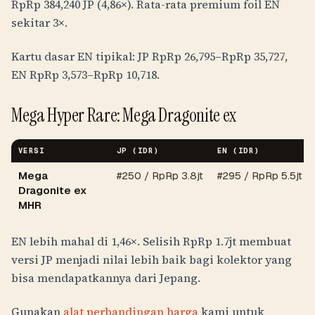
RpRp 384,240
JP (4,86×). Rata-rata premium foil EN
sekitar 3×.
Kartu dasar EN tipikal: JP
RpRp 26,795
–
RpRp 35,727
,
EN
RpRp 3,573
–
RpRp 10,718
.
Mega Hyper Rare: Mega Dragonite ex
VERSI
JP (IDR)
EN (IDR)
Mega
#250 /
RpRp 3.8jt
#295 /
RpRp 5.5jt
Dragonite ex
MHR
EN lebih mahal di 1,46×. Selisih
RpRp 1.7jt
membuat
versi JP menjadi nilai lebih baik bagi kolektor yang
bisa mendapatkannya dari Jepang.
Gunakan
alat perbandingan harga
kami untuk