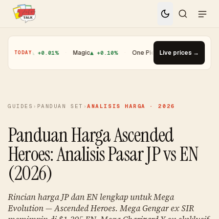
Yugioh
▲ +0.01%
·
Magic
▲ +0.10%
·
One Piece
▼ -1.08%
Live prices →
·
Top Gai
TODAY
GUIDES
›
PANDUAN SET
›
ANALISIS HARGA · 2026
Panduan Harga Ascended
Heroes: Analisis Pasar JP vs EN
(2026)
Rincian harga JP dan EN lengkap untuk Mega
Evolution — Ascended Heroes. Mega Gengar ex SIR