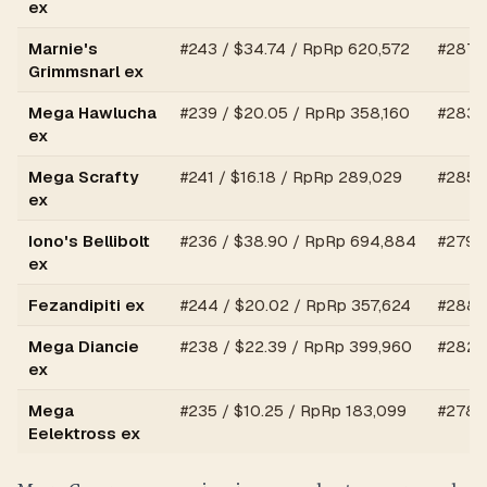
ex
Marnie's
#
243
/ $
34.74
/
RpRp 620,572
#
287
/
Grimmsnarl ex
Mega Hawlucha
#
239
/ $
20.05
/
RpRp 358,160
#
283
/
ex
Mega Scrafty
#
241
/ $
16.18
/
RpRp 289,029
#
285
/
ex
Iono's Bellibolt
#
236
/ $
38.90
/
RpRp 694,884
#
279
/
ex
Fezandipiti ex
#
244
/ $
20.02
/
RpRp 357,624
#
288
/
Mega Diancie
#
238
/ $
22.39
/
RpRp 399,960
#
282
/
ex
Mega
#
235
/ $
10.25
/
RpRp 183,099
#
278
/
Eelektross ex