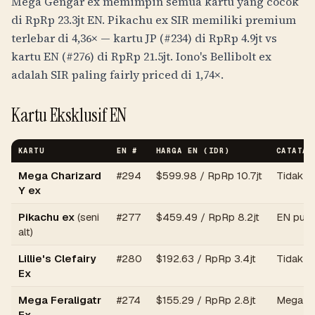
Mega Gengar ex memimpin semua kartu yang cocok
di
RpRp 23.3jt
EN. Pikachu ex SIR memiliki premium
terlebar di 4,36× — kartu JP (#234) di
RpRp 4.9jt
vs
kartu EN (#276) di
RpRp 21.5jt
. Iono's Bellibolt ex
adalah SIR paling fairly priced di 1,74×.
Kartu Eksklusif EN
KARTU
EN #
HARGA EN (IDR)
CATATAN
Mega Charizard
#294
$599.98 /
RpRp 10.7jt
Tidak a
Y ex
Pikachu ex
(seni
#277
$459.49 /
RpRp 8.2jt
EN puny
alt)
Lillie's Clefairy
#280
$192.63 /
RpRp 3.4jt
Tidak a
Ex
Mega Feraligatr
#274
$155.29 /
RpRp 2.8jt
Mega st
Ex