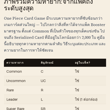
ภาพรวมความหายาก: จากแพ็คถึง
ระดับสูงสุด
One Piece Card Game มีระบบความหายากที่ซับซ้อนกว่า
เกมการ์ดส่วนใหญ่ — ไปไกลกว่าสิ่งที่หาได้จากแพ็ค Booster
มาตรฐาน ตั้งแต่ Common ที่เป็นหัวใจของทุกเด็คแข่งขัน ไป
จนถึง Serialized Card ที่มีอยู่ในโลกน้อยกว่า 2,000 ใบ คู่มือ
นี้อธิบายทุกความหายากตามลำดับ วิธีระบุแต่ละประเภท และ
ความยากในการหาให้ชัดเจน
ความหายาก
สัญลักษณ์
อยู่ในแพ็ค?
คว
Common
C
ใช่
ห
Uncommon
UC
ใช่
~1
Rare
R
ใช่
~1
Leader
L
ใช่ (1 ต่อกล่อง)
กา
Super Rare
SR
ใช่
~3