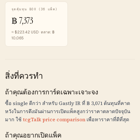
จุดคุ้มทุน BOX (36 แพ็ค)
฿
7,373
≈ $
223.42
USD · ตลาด:
฿
10,065
สิ่งที่ควรทำ
ถ้าคุณต้องการการ์ดเฉพาะเจาะจง
ซื้อ single ดีกว่า สำหรับ Gastly IR ที่
฿
3,071
ต้นทุนที่คาด
หวังในการดึงมันผ่านการเปิดแพ็คสูงกว่าราคาตลาดปัจจุบัน
มาก ใช้
tcgTalk price comparison
เพื่อหาราคาที่ดีที่สุด
ถ้าคุณอยากเปิดแพ็ค