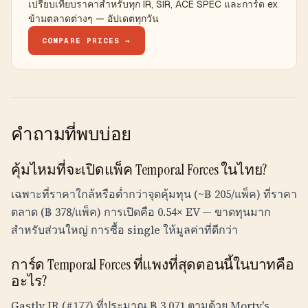
เปรียบเทียบราคาสำหรับทุก IR, SIR, ACE SPEC และการ์ด ex
ข้ามตลาดต่างๆ — อัปเดตทุกวัน
COMPARE PRICES →
คำถามที่พบบ่อย
คุ้มไหมที่จะเปิดแพ็ค Temporal Forces ในไทย?
เฉพาะที่ราคาใกล้หรือต่ำกว่าจุดคุ้มทุน (~
฿
205
/แพ็ค) ที่ราคา
ตลาด (
฿
378
/แพ็ค) การเปิดคือ
0.54×
EV — ขาดทุนมาก
สำหรับส่วนใหญ่ การซื้อ single ให้มูลค่าที่ดีกว่า
การ์ด Temporal Forces ที่แพงที่สุดตอนนี้ในบาทคือ
อะไร?
Gastly IR (#177) ที่ประมาณ
฿
3,071
ตามด้วย Morty's