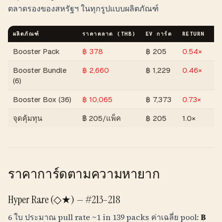
ตลาดรองของสหรัฐฯ ในทุกรูปแบบผลิตภัณฑ์
ผลิตภัณฑ์
ราคาตลาด (
THB
)
EV การ์ด
RETURN
ผล
Booster Pack
฿
378
฿
205
0.54×
ต่
Booster Bundle
฿
2,660
฿
1,229
0.46×
ต่
(6)
Booster Box (36)
฿
10,065
฿
7,373
0.73×
ต่
จุดคุ้มทุน
฿
205
/แพ็ค
฿
205
1.0×
กา
ราคาการ์ดตามความหายาก
Hyper Rare (◇★) — #213–218
6 ใบ ประมาณ pull rate
~1 in 139 packs
ค่าเฉลี่ย pool:
฿