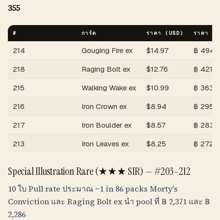
355
#
การ์ด
ราคา (USD)
ราคา (
T
214
Gouging Fire ex
$
14.97
฿
494
218
Raging Bolt ex
$
12.76
฿
421
215
Walking Wake ex
$
10.99
฿
363
216
Iron Crown ex
$
8.94
฿
295
217
Iron Boulder ex
$
8.57
฿
283
213
Iron Leaves ex
$
8.25
฿
272
Special Illustration Rare (★★★ SIR) — #203–212
10 ใบ Pull rate ประมาณ
~1 in 86 packs
Morty's
Conviction และ Raging Bolt ex นำ pool ที่
฿
2,371
และ
฿
2,286