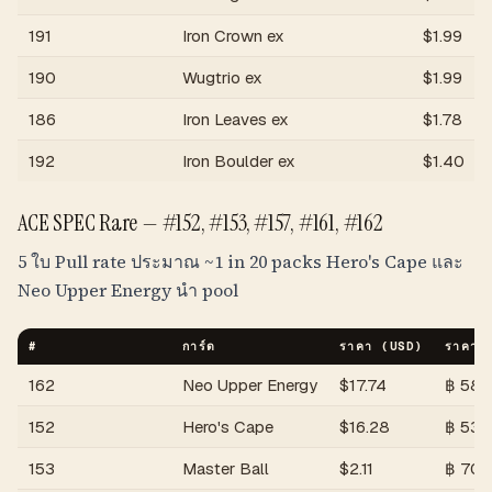
191
Iron Crown ex
$
1.99
190
Wugtrio ex
$
1.99
186
Iron Leaves ex
$
1.78
192
Iron Boulder ex
$
1.40
ACE SPEC Rare — #152, #153, #157, #161, #162
5 ใบ Pull rate ประมาณ
~1 in 20 packs
Hero's Cape และ
Neo Upper Energy นำ pool
#
การ์ด
ราคา (USD)
ราคา 
162
Neo Upper Energy
$
17.74
฿
585
152
Hero's Cape
$
16.28
฿
537
153
Master Ball
$
2.11
฿
70