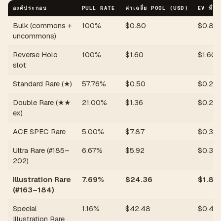
องค์ประกอบ
PULL RATE
ค่าเฉลี่ย POOL (USD)
EV ที่ได้
Bulk (commons +
100%
$
0.80
$
0.80
uncommons)
Reverse Holo
100%
$
1.60
$
1.60
slot
Standard Rare (★)
57.76%
$
0.50
$
0.29
Double Rare (★★
21.00%
$
1.36
$
0.29
ex)
ACE SPEC Rare
5.00%
$
7.87
$
0.39
Ultra Rare (#185–
6.67%
$
5.92
$
0.39
202)
Illustration Rare
7.69%
$
24.36
$
1.87
(#163–184)
Special
1.16%
$
42.48
$
0.49
Illustration Rare