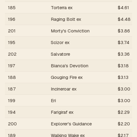
185
Torterra ex
$
4.61
196
Raging Bolt ex
$
4.48
201
Morty's Conviction
$
3.86
195
Scizor ex
$
3.74
202
Salvatore
$
3.36
197
Bianca's Devotion
$
3.18
188
Gouging Fire ex
$
3.13
187
Incineroar ex
$
3.00
199
Eri
$
3.00
194
Farigiraf ex
$
2.29
200
Explorer's Guidance
$
2.20
189
Walking Wake ex
$
2.17