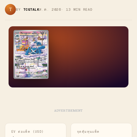
T
BY
TCGTALK
ส.ค. 2026
·
13
MIN READ
ADVERTISEMENT
EV ต่อแพ็ค (USD)
จุดคุ้มทุนแพ็ค