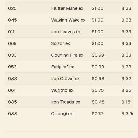
025
Flutter Mane ex
$
1.00
฿
33
045
Walking Wake ex
$
1.00
฿
33
011
Iron Leaves ex
$
1.00
฿
33
069
Scizor ex
$
1.00
฿
33
033
Gouging Fire ex
$
0.99
฿
33
053
Farigiraf ex
$
0.99
฿
33
083
Iron Crown ex
$
0.98
฿
32
061
Wugtrio ex
$
0.75
฿
25
085
Iron Treads ex
$
0.48
฿
16
088
Okidogi ex
$
0.12
฿
3.96