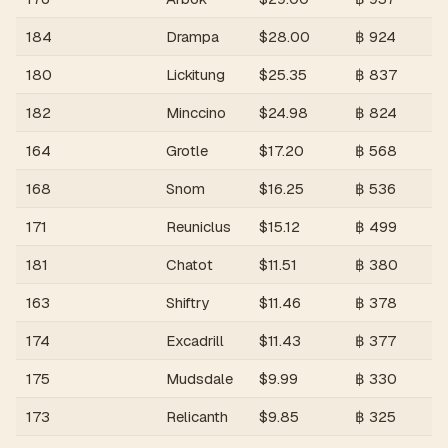
184
Drampa
$
28.00
฿
924
180
Lickitung
$
25.35
฿
837
182
Minccino
$
24.98
฿
824
164
Grotle
$
17.20
฿
568
168
Snom
$
16.25
฿
536
171
Reuniclus
$
15.12
฿
499
181
Chatot
$
11.51
฿
380
163
Shiftry
$
11.46
฿
378
174
Excadrill
$
11.43
฿
377
175
Mudsdale
$
9.99
฿
330
173
Relicanth
$
9.85
฿
325