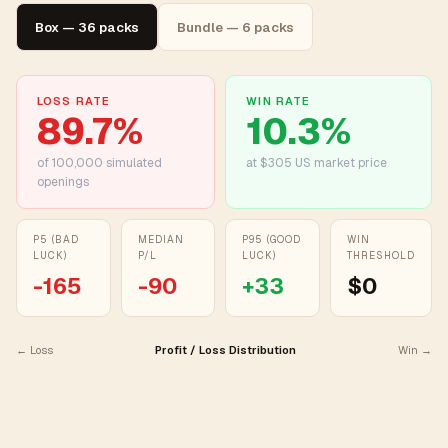
Box — 36 packs
Bundle — 6 packs
LOSS RATE
WIN RATE
89.7
%
10.3
%
of
100,000
simulated
at $305 US market price
openings
P5 (BAD
MEDIAN
P95 (GOOD
WIN
LUCK)
P/L
LUCK)
THRESHOLD
-165
-90
+
33
$0
← Loss
Profit / Loss Distribution
Win →