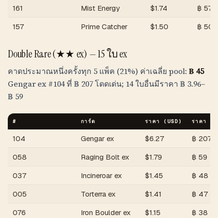
161
Mist Energy
$
1.74
฿
57
157
Prime Catcher
$
1.50
฿
50
Double Rare (★★ ex) — 15 ใบ ex
คาดประมาณหนึ่งครั้งทุก 5 แพ็ค (21%) ค่าเฉลี่ย pool:
฿
45
Gengar ex #104 ที่
฿
207
โดดเด่น; 14 ใบอื่นมีราคา
฿
3.96
–
฿
59
#
การ์ด
ราคา (USD)
ราคา (
T
104
Gengar ex
$
6.27
฿
207
058
Raging Bolt ex
$
1.79
฿
59
037
Incineroar ex
$
1.45
฿
48
005
Torterra ex
$
1.41
฿
47
076
Iron Boulder ex
$
1.15
฿
38