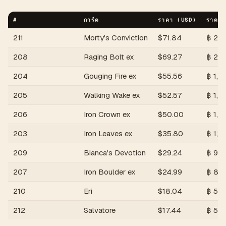
#
การ์ด
ราคา (USD)
ราคา 
211
Morty's Conviction
$
71.84
฿
2,3
208
Raging Bolt ex
$
69.27
฿
2,2
204
Gouging Fire ex
$
55.56
฿
1,8
205
Walking Wake ex
$
52.57
฿
1,7
206
Iron Crown ex
$
50.00
฿
1,6
203
Iron Leaves ex
$
35.80
฿
1,18
209
Bianca's Devotion
$
29.24
฿
96
207
Iron Boulder ex
$
24.99
฿
82
210
Eri
$
18.04
฿
59
212
Salvatore
$
17.44
฿
57