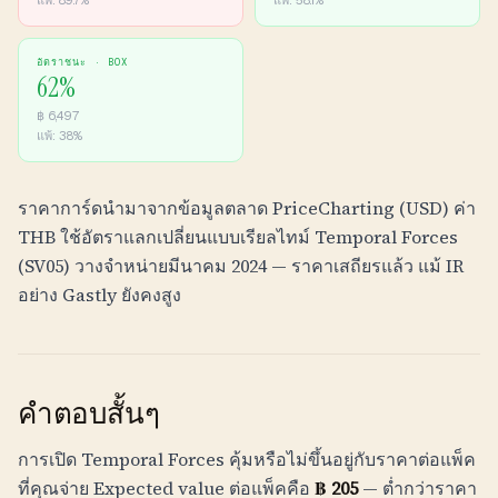
แพ้:
89.7
%
แพ้:
58.1
%
อัตราชนะ ·
BOX
62
%
฿
6,497
แพ้:
38
%
ราคาการ์ดนำมาจากข้อมูลตลาด PriceCharting (USD) ค่า
THB
ใช้อัตราแลกเปลี่ยนแบบเรียลไทม์ Temporal Forces
(SV05) วางจำหน่ายมีนาคม 2024 — ราคาเสถียรแล้ว แม้ IR
อย่าง Gastly ยังคงสูง
คำตอบสั้นๆ
การเปิด Temporal Forces คุ้มหรือไม่ขึ้นอยู่กับราคาต่อแพ็ค
ที่คุณจ่าย Expected value ต่อแพ็คคือ
฿
205
— ต่ำกว่าราคา