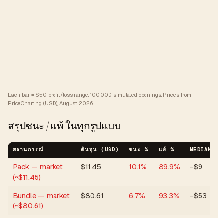
Each bar = $50 profit/loss range. 100,000 simulated openings. Prices from
PriceCharting (USD), August 2026.
สรุปชนะ / แพ้ ในทุกรูปแบบ
สถานการณ์
ต้นทุน (USD)
ชนะ %
แพ้ %
MEDIAN 
Pack — market
$
11.45
10.1
%
89.9
%
−$9
(~$11.45)
Bundle — market
$
80.61
6.7
%
93.3
%
−$53
(~$80.61)