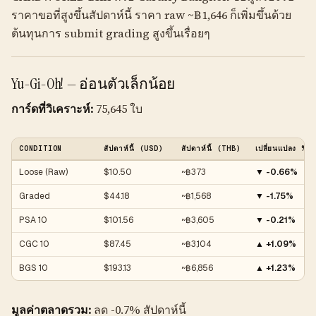
ราคาขอที่สูงขึ้นสัปดาห์นี้ ราคา raw ~฿1,646 ก็เพิ่มขึ้นด้วย
ต้นทุนการ submit grading สูงขึ้นเรื่อยๆ
Yu-Gi-Oh! — อ่อนตัวเล็กน้อย
การ์ดที่วิเคราะห์:
75,645 ใบ
CONDITION
สัปดาห์นี้ (USD)
สัปดาห์นี้ (THB)
เปลี่ยนแปลง %
Loose (Raw)
$10.50
~฿373
▼ -0.66%
Graded
$44.18
~฿1,568
▼ -1.75%
PSA 10
$101.56
~฿3,605
▼ -0.21%
CGC 10
$87.45
~฿3,104
▲ +1.09%
BGS 10
$193.13
~฿6,856
▲ +1.23%
มูลค่าตลาดรวม:
ลด -0.7% สัปดาห์นี้