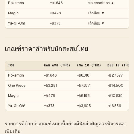
Pokemon
~฿1,646
ทุก condition ▲
Magic
~฿478
เล็กน้อย ▼
Yu-Gi-Oh!
~฿373
เล็กน้อย ▼
เกณฑ์ราคาสำหรับนักสะสมไทย
TCG
RAW AVG (THB)
PSA 10 (THB)
BGS 10 (THB)
Pokemon
~฿1,646
~฿8,318
~฿27,577
One Piece
~฿3,291
~฿7,637
~฿14,500
Magic
~฿478
~฿5,198
~฿10,839
Yu-Gi-Oh!
~฿373
~฿3,605
~฿6,856
รายการที่ต่ำกว่าเกณฑ์เหล่านี้อย่างมีนัยสำคัญควรพิจารณา
เพิ่มเติม