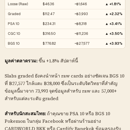
Loose (Raw)
$46.36
~฿1,646
▲ +1.81%
Graded
$112.47
~฿3,993
▲ +2.32%
PSA 10
$234.31
~฿8,318
▲ +3.41%
CGC 10
$316.50
~฿11,236
▲ +3.50%
BGS 10
$776.82
~฿27,577
▲ +3.93%
มูลค่าตลาดรวม:
ขึ้น +1.8% สัปดาห์นี้
Slabs graded ยังคงนำหน้า raw cards อย่างชัดเจน BGS 10
ที่ ฿27,577 ใกล้แตะ ฿28,000 ซึ่งเป็นระดับจิตวิทยาที่สำคัญ
ข้อมูลนี้มาจาก 73,993 จุดข้อมูลสำหรับ raw และ 57,000+
สำหรับแต่ละระดับ graded
สำหรับนักสะสมไทย:
ถ้าคุณขาย PSA 10 หรือ BGS 10
Pokemon ในกลุ่ม Facebook หรือผ่านร้านอย่าง
CARDWORLD BKK หรือ Cardify Bangkok ข้อมูลรองรับ