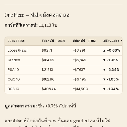
One Piece — Slabs ยังคงลดลง
การ์ดที่วิเคราะห์:
11,113 ใบ
CONDITION
สัปดาห์นี้ (USD)
สัปดาห์นี้ (THB)
เปลี่ยนแปลง %
Loose (Raw)
$92.71
~฿3,291
▲ +0.68%
Graded
$164.65
~฿5,845
▼ -1.35%
PSA 10
$215.13
~฿7,637
▼ -2.34%
CGC 10
$182.96
~฿6,495
▼ -1.03%
BGS 10
$408.44
~฿14,500
▼ -1.34%
มูลค่าตลาดรวม:
ขึ้น +0.7% สัปดาห์นี้
สองสัปดาห์ติดต่อกันที่ raw ขึ้นและ graded ลง นี่ไม่ใช่