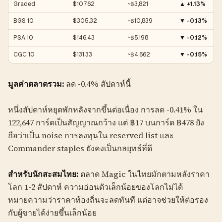
Graded
$107.62
~฿3,821
▲ +1.13%
BGS 10
$305.32
~฿10,839
▼ -0.13%
PSA 10
$146.43
~฿5,198
▼ -0.12%
CGC 10
$131.33
~฿4,662
▼ -0.15%
มูลค่าตลาดรวม:
ลด -0.4% สัปดาห์นี้
หนึ่งสัปดาห์หยุดพักหลังจากขึ้นต่อเนื่อง การลด -0.41% ใน
122,647 การ์ดเป็นสัญญาณกว้าง แต่ ฿17 บนการ์ด ฿478 ยัง
ถือว่าเป็น noise การลงทุนใน reserved list และ
Commander staples ยังคงเป็นกลยุทธ์ที่ดี
สำหรับนักสะสมไทย:
ตลาด Magic ในไทยมักตามหลังราคา
โลก 1-2 สัปดาห์ ความอ่อนตัวเล็กน้อยของโลกไม่ได้
หมายความว่าราคาท้องถิ่นจะลดทันที แต่อาจช่วยให้ต่อรอง
กับผู้ขายได้ง่ายขึ้นเล็กน้อย