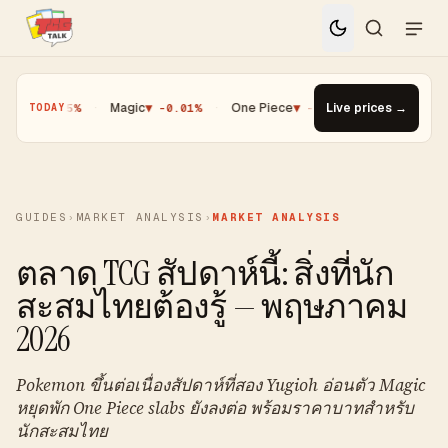
h
▼ -0.25%
·
Magic
▼ -0.01%
·
One Piece
▼ -0.14%
Live prices →
·
Top Gainer · P
TODAY
GUIDES
›
MARKET ANALYSIS
›
MARKET ANALYSIS
ตลาด TCG สัปดาห์นี้: สิ่งที่นัก
สะสมไทยต้องรู้ — พฤษภาคม
2026
Pokemon ขึ้นต่อเนื่องสัปดาห์ที่สอง Yugioh อ่อนตัว Magic
หยุดพัก One Piece slabs ยังลงต่อ พร้อมราคาบาทสำหรับ
นักสะสมไทย