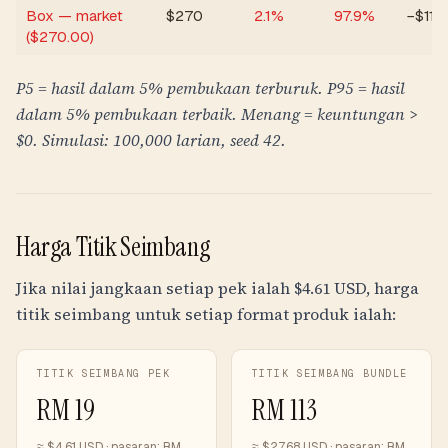
Box — market
$
270
2.1
%
97.9
%
−$113
($270.00)
P5 = hasil dalam 5% pembukaan terburuk. P95 = hasil
dalam 5% pembukaan terbaik. Menang = keuntungan >
$0. Simulasi: 100,000 larian, seed 42.
Harga Titik Seimbang
Jika nilai jangkaan setiap pek ialah $
4.61
USD, harga
titik seimbang untuk setiap format produk ialah:
TITIK SEIMBANG PEK
TITIK SEIMBANG BUNDLE
RM
19
RM
113
≈ $
4.61
USD · pasaran:
RM
≈ $
27.68
USD · pasaran:
RM