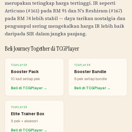
merupakan tetingkap harga tertinggi. IR seperti
Articuno (#161) pada
RM
91
dan N's Reshiram (#167)
pada
RM
74
lebih stabil — daya tarikan nostalgia dan
pengumpul sering mengekalkan harga IR lebih baik
daripada SIR dalam jangka panjang.
Beli Journey Together di TCGPlayer
TCGPLAYER
TCGPLAYER
Booster Pack
Booster Bundle
10 kad setiap pek
6 pek setiap bundle
Beli di TCGPlayer →
Beli di TCGPlayer →
TCGPLAYER
Elite Trainer Box
9 pek + aksesori
Beli di TCGPlayer →