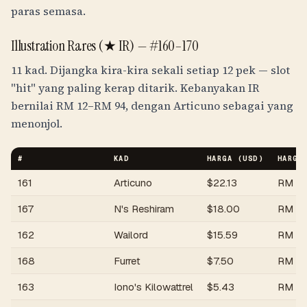
paras semasa.
Illustration Rares (★ IR) — #160–170
11 kad. Dijangka kira-kira sekali setiap 12 pek — slot
"hit" yang paling kerap ditarik. Kebanyakan IR
bernilai
RM
12
–
RM
94
, dengan Articuno sebagai yang
menonjol.
#
KAD
HARGA (USD)
HARGA
161
Articuno
$
22.13
RM
91
167
N's Reshiram
$
18.00
RM
7
162
Wailord
$
15.59
RM
6
168
Furret
$
7.50
RM
31
163
Iono's Kilowattrel
$
5.43
RM
2