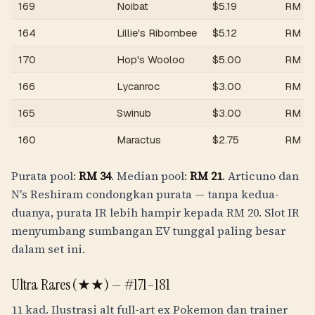
169
Noibat
$
5.19
RM
21
164
Lillie's Ribombee
$
5.12
RM
21
170
Hop's Wooloo
$
5.00
RM
2
166
Lycanroc
$
3.00
RM
12
165
Swinub
$
3.00
RM
12
160
Maractus
$
2.75
RM
11
Purata pool:
RM
34
. Median pool:
RM
21
. Articuno dan
N's Reshiram condongkan purata — tanpa kedua-
duanya, purata IR lebih hampir kepada
RM
20
. Slot IR
menyumbang sumbangan EV tunggal paling besar
dalam set ini.
Ultra Rares (★★) — #171–181
11 kad. Ilustrasi alt full-art ex Pokemon dan trainer