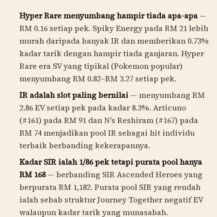
Hyper Rare menyumbang hampir tiada apa-apa
—
RM
0.16
setiap pek. Spiky Energy pada
RM
21
lebih
murah daripada banyak IR dan memberikan 0.73%
kadar tarik dengan hampir tiada ganjaran. Hyper
Rare era SV yang tipikal (Pokemon popular)
menyumbang
RM
0.82
–
RM
3.27
setiap pek.
IR adalah slot paling bernilai
— menyumbang
RM
2.86
EV setiap pek pada kadar 8.3%. Articuno
(#161) pada
RM
91
dan N's Reshiram (#167) pada
RM
74
menjadikan pool IR sebagai hit individu
terbaik berbanding kekerapannya.
Kadar SIR ialah 1/86 pek tetapi purata pool hanya
RM
168
— berbanding SIR Ascended Heroes yang
berpurata
RM
1,182
. Purata pool SIR yang rendah
ialah sebab struktur Journey Together negatif EV
walaupun kadar tarik yang munasabah.