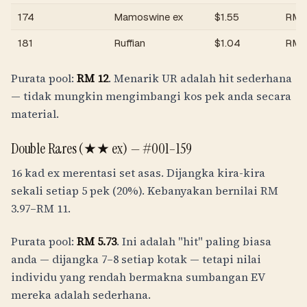
174
Mamoswine ex
$
1.55
RM
181
Ruffian
$
1.04
RM
Purata pool:
RM
12
. Menarik UR adalah hit sederhana
— tidak mungkin mengimbangi kos pek anda secara
material.
Double Rares (★★ ex) — #001–159
16 kad ex merentasi set asas. Dijangka kira-kira
sekali setiap 5 pek (20%). Kebanyakan bernilai
RM
3.97
–
RM
11
.
Purata pool:
RM
5.73
. Ini adalah "hit" paling biasa
anda — dijangka 7–8 setiap kotak — tetapi nilai
individu yang rendah bermakna sumbangan EV
mereka adalah sederhana.