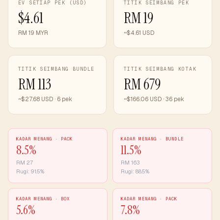
EV SETIAP PEK (USD)
TITIK SEIMBANG PEK
$4.61
RM 19
RM 19 MYR
~$4.61 USD
TITIK SEIMBANG BUNDLE
TITIK SEIMBANG KOTAK
RM 113
RM 679
~$27.68 USD · 6 pek
~$166.06 USD · 36 pek
KADAR MENANG ·
PACK
KADAR MENANG ·
BUNDLE
8.5
%
11.5
%
RM
27
RM
163
Rugi:
91.5
%
Rugi:
88.5
%
KADAR MENANG ·
BOX
KADAR MENANG ·
PACK
5.6
%
7.8
%