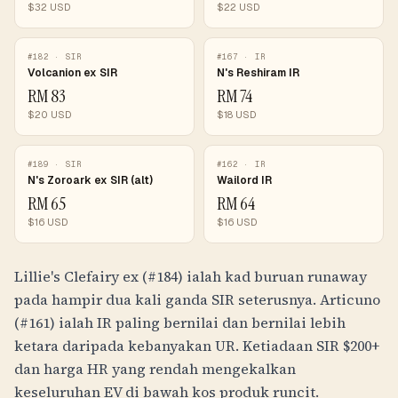
$
32
USD
$
22
USD
#
182
·
SIR
#
167
·
IR
Volcanion ex SIR
N's Reshiram IR
RM
83
RM
74
$
20
USD
$
18
USD
#
189
·
SIR
#
162
·
IR
N's Zoroark ex SIR (alt)
Wailord IR
RM
65
RM
64
$
16
USD
$
16
USD
Lillie's Clefairy ex (#184) ialah kad buruan runaway
pada hampir dua kali ganda SIR seterusnya. Articuno
(#161) ialah IR paling bernilai dan bernilai lebih
ketara daripada kebanyakan UR. Ketiadaan SIR $200+
dan harga HR yang rendah mengekalkan
keseluruhan EV di bawah kos produk runcit.