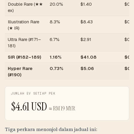
Double Rare (★★
20.0%
$
1.40
$
0.
ex)
Illustration Rare
8.3%
$
8.43
$
0.
(★ IR)
Ultra Rare (#171–
6.7%
$
2.91
$
0.
181)
SIR (#182–189)
1.16%
$
41.08
$
0.
Hyper Rare
0.73%
$
5.06
$
0.
(#190)
JUMLAH EV SETIAP PEK
$
4.61
USD
≈
RM
19
MYR
Tiga perkara menonjol dalam jadual ini: