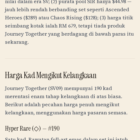
nilai dalam era SV; (2) purata pool SIR hanya $44.98 —
jauh lebih rendah berbanding set seperti Ascended
Heroes ($289) atau Chaos Rising ($128); (3) harga titik
seimbang kotak ialah
RM
679
, tetapi tiada produk
Journey Together yang berdagang di bawah paras itu
sekarang.
Harga Kad Mengikut Kelangkaan
Journey Together (SV09) mempunyai 190 kad
merentasi enam tahap kelangkaan di atas biasa.
Berikut adalah pecahan harga penuh mengikut
kelangkaan, menggunakan harga pasaran semasa.
Hyper Rare (◇) — #190
Satu kad. Rawatan full-art emas dalam set ini jatuh