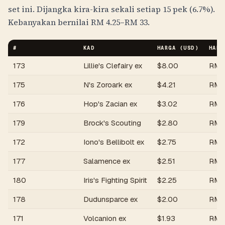
set ini. Dijangka kira-kira sekali setiap 15 pek (6.7%).
Kebanyakan bernilai
RM
4.25
–
RM
33
.
#
KAD
HARGA (USD)
HARG
173
Lillie's Clefairy ex
$
8.00
RM
175
N's Zoroark ex
$
4.21
RM
176
Hop's Zacian ex
$
3.02
RM
179
Brock's Scouting
$
2.80
RM
172
Iono's Bellibolt ex
$
2.75
RM
177
Salamence ex
$
2.51
RM
180
Iris's Fighting Spirit
$
2.25
RM
178
Dudunsparce ex
$
2.00
RM
171
Volcanion ex
$
1.93
RM