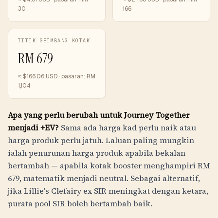
30
166
TITIK SEIMBANG KOTAK
RM
679
≈ $
166.06
USD · pasaran:
RM
1,104
Apa yang perlu berubah untuk Journey Together
menjadi +EV?
Sama ada harga kad perlu naik atau
harga produk perlu jatuh. Laluan paling mungkin
ialah penurunan harga produk apabila bekalan
bertambah — apabila kotak booster menghampiri
RM
679
, matematik menjadi neutral. Sebagai alternatif,
jika Lillie's Clefairy ex SIR meningkat dengan ketara,
purata pool SIR boleh bertambah baik.