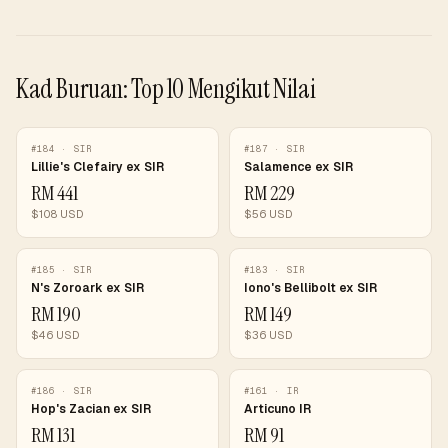
Kad Buruan: Top 10 Mengikut Nilai
#
184
·
SIR
#
187
·
SIR
Lillie's Clefairy ex SIR
Salamence ex SIR
RM
441
RM
229
$
108
USD
$
56
USD
#
185
·
SIR
#
183
·
SIR
N's Zoroark ex SIR
Iono's Bellibolt ex SIR
RM
190
RM
149
$
46
USD
$
36
USD
#
186
·
SIR
#
161
·
IR
Hop's Zacian ex SIR
Articuno IR
RM
131
RM
91