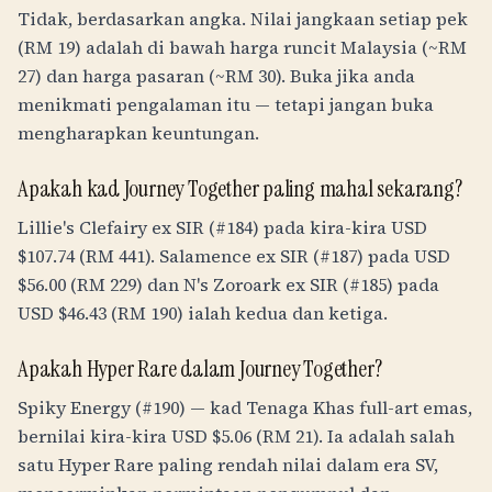
Tidak, berdasarkan angka. Nilai jangkaan setiap pek
(
RM
19
) adalah di bawah harga runcit Malaysia (~
RM
27
) dan harga pasaran (~
RM
30
). Buka jika anda
menikmati pengalaman itu — tetapi jangan buka
mengharapkan keuntungan.
Apakah kad Journey Together paling mahal sekarang?
Lillie's Clefairy ex SIR (#184) pada kira-kira USD
$107.74 (
RM
441
). Salamence ex SIR (#187) pada USD
$56.00 (
RM
229
) dan N's Zoroark ex SIR (#185) pada
USD $46.43 (
RM
190
) ialah kedua dan ketiga.
Apakah Hyper Rare dalam Journey Together?
Spiky Energy (#190) — kad Tenaga Khas full-art emas,
bernilai kira-kira USD $5.06 (
RM
21
). Ia adalah salah
satu Hyper Rare paling rendah nilai dalam era SV,