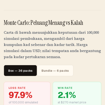
Monte Carlo: Peluang Menang vs Kalah
Carta di bawah menunjukkan keputusan dari 100,000
simulasi pembukaan, mengambil dari harga
kumpulan kad sebenar dan kadar tarik. Harga
simulasi dalam USD; nilai tempatan anda bergantung
pada kadar pertukaran semasa.
Box — 36 packs
Bundle — 6 packs
LOSS RATE
WIN RATE
97.9
%
2.1
%
of
100,000
simulated
at $270 market price