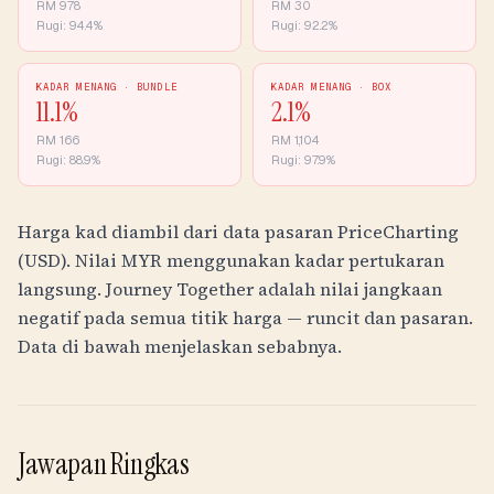
RM
978
RM
30
Rugi:
94.4
%
Rugi:
92.2
%
KADAR MENANG ·
BUNDLE
KADAR MENANG ·
BOX
11.1
%
2.1
%
RM
166
RM
1,104
Rugi:
88.9
%
Rugi:
97.9
%
Harga kad diambil dari data pasaran PriceCharting
(USD). Nilai
MYR
menggunakan kadar pertukaran
langsung. Journey Together adalah nilai jangkaan
negatif pada semua titik harga — runcit dan pasaran.
Data di bawah menjelaskan sebabnya.
Jawapan Ringkas