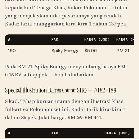
kepada kad Tenaga Khas, bukan Pokemon — itulah
yang menjelaskan nilai pasarannya yang rendah.
Kadar tarik dianggarkan kira-kira 1 dalam 137 pek.
#
KAD
HARGA (USD)
HARGA (
MY
190
Spiky Energy
$
5.06
RM
21
Pada
RM
21
, Spiky Energy menyumbang hanya
RM
0.16
EV setiap pek — boleh diabaikan.
Special Illustration Rares (★★ SIR) — #182–189
8 kad. Tahap buruan utama dengan ilustrasi khas
full-art ex Pokemon set ini. Kadar tarik kira-kira 1
dalam 86 pek. Julat harga:
RM
56
–
RM
441
.
#
KAD
HARGA (USD)
H