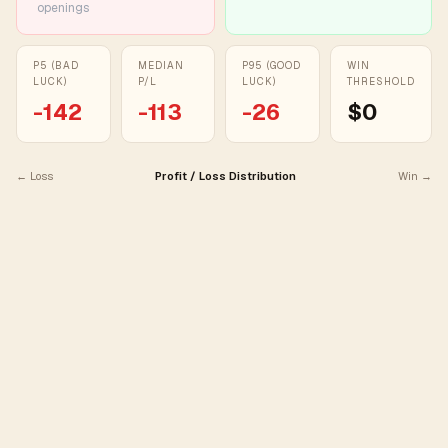
openings
P5 (BAD
MEDIAN
P95 (GOOD
WIN
LUCK)
P/L
LUCK)
THRESHOLD
-142
-113
-26
$0
← Loss
Profit / Loss Distribution
Win →