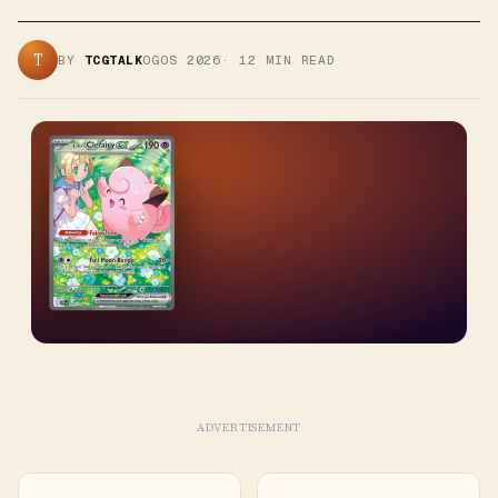
T
BY
TCGTALK
OGOS 2026
·
12
MIN READ
ADVERTISEMENT