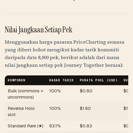
Nilai Jangkaan Setiap Pek
Menggunakan harga pasaran PriceCharting semasa
yang diberi bobot mengikut kadar tarik komuniti
daripada data 8,000 pek, berikut adalah dari mana
nilai jangkaan setiap pek Journey Together berasal:
KOMPONEN
KADAR TARIK
PURATA POOL (USD)
SUMB
Bulk (commons +
100%
$
0.80
$
0.
uncommons)
Reverse Holo
100%
$
1.60
$
1.6
slot
Standard Rare (★)
63.1%
$
0.83
$
0.