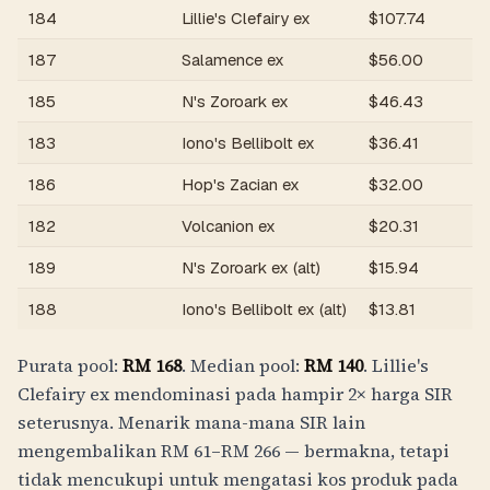
184
Lillie's Clefairy ex
$
107.74
187
Salamence ex
$
56.00
185
N's Zoroark ex
$
46.43
183
Iono's Bellibolt ex
$
36.41
186
Hop's Zacian ex
$
32.00
182
Volcanion ex
$
20.31
189
N's Zoroark ex (alt)
$
15.94
188
Iono's Bellibolt ex (alt)
$
13.81
Purata pool:
RM
168
. Median pool:
RM
140
. Lillie's
Clefairy ex mendominasi pada hampir 2× harga SIR
seterusnya. Menarik mana-mana SIR lain
mengembalikan
RM
61
–
RM
266
— bermakna, tetapi
tidak mencukupi untuk mengatasi kos produk pada