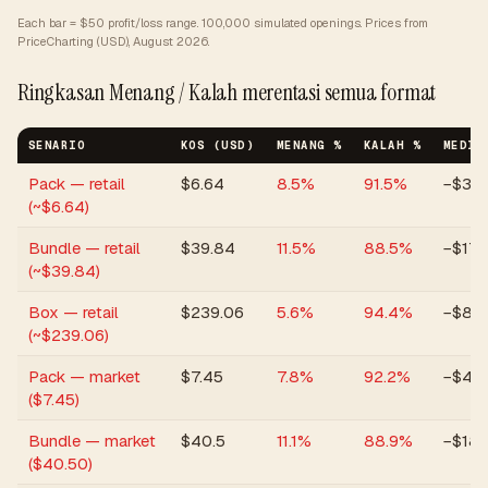
Each bar = $50 profit/loss range.
100,000 simulated openings. Prices from
PriceCharting (USD), August 2026.
Ringkasan Menang / Kalah merentasi semua format
SENARIO
KOS (USD)
MENANG %
KALAH %
MEDIA
Pack — retail
$
6.64
8.5
%
91.5
%
−$3
(~$6.64)
Bundle — retail
$
39.84
11.5
%
88.5
%
−$17
(~$39.84)
Box — retail
$
239.06
5.6
%
94.4
%
−$83
(~$239.06)
Pack — market
$
7.45
7.8
%
92.2
%
−$4
($7.45)
Bundle — market
$
40.5
11.1
%
88.9
%
−$18
($40.50)