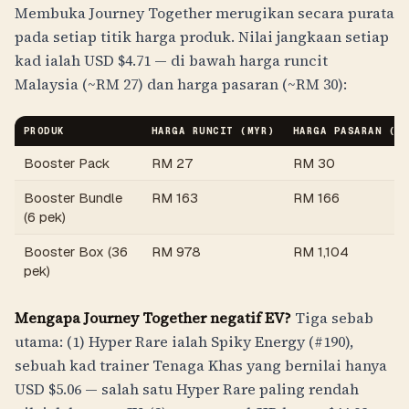
Membuka Journey Together merugikan secara purata
pada setiap titik harga produk. Nilai jangkaan setiap
kad ialah USD $4.71 — di bawah harga runcit
Malaysia (~
RM
27
) dan harga pasaran (~
RM
30
):
PRODUK
HARGA RUNCIT (
MYR
)
HARGA PASARAN (
M
Booster Pack
RM
27
RM
30
Booster Bundle
RM
163
RM
166
(6 pek)
Booster Box (36
RM
978
RM
1,104
pek)
Mengapa Journey Together negatif EV?
Tiga sebab
utama: (1) Hyper Rare ialah Spiky Energy (#190),
sebuah kad trainer Tenaga Khas yang bernilai hanya
USD $5.06 — salah satu Hyper Rare paling rendah