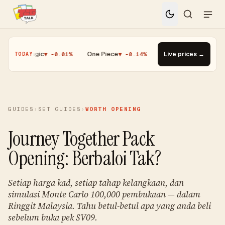
Magic
▼ -0.01%
·
One Piece
▼ -0.14%
·
Top Gainer · Paldean Wooper
Live prices →
TODAY
GUIDES
›
SET GUIDES
›
WORTH OPENING
Journey Together Pack
Opening: Berbaloi Tak?
Setiap harga kad, setiap tahap kelangkaan, dan
simulasi Monte Carlo 100,000 pembukaan — dalam
Ringgit Malaysia. Tahu betul-betul apa yang anda beli
sebelum buka pek SV09.