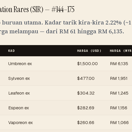
ration Rares (SIR) — #144–175
p buruan utama. Kadar tarik kira-kira 2.22% (~1
harga melampau — dari
RM
61
hingga
RM
6,135
.
KAD
HARGA (USD)
HARGA (
MYR
Umbreon ex
$
1,500.00
RM
6,135
Sylveon ex
$
477.00
RM
1,951
Leafeon ex
$
304.32
RM
1,245
Espeon ex
$
282.69
RM
1,156
Vaporeon ex
$
260.66
RM
1,066