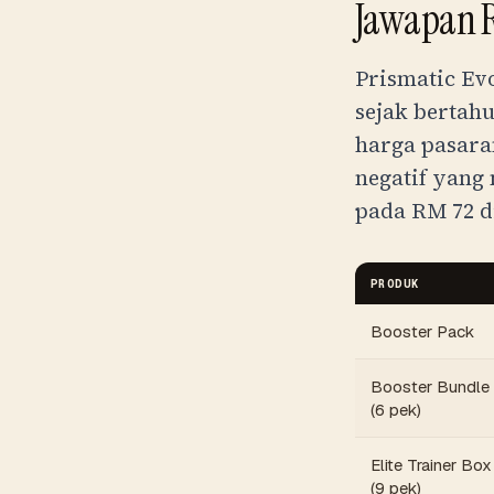
Jawapan 
Prismatic Ev
sejak bertah
harga pasara
negatif yang 
pada
RM
72
d
PRODUK
Booster Pack
Booster Bundle
(6 pek)
Elite Trainer Box
(9 pek)