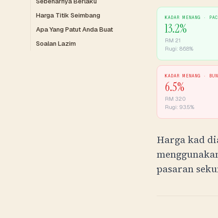
Sebenarnya Berlaku
Harga Titik Seimbang
KADAR MENANG ·
PA
13.2
%
Apa Yang Patut Anda Buat
RM
21
Soalan Lazim
Rugi:
86.8
%
KADAR MENANG ·
BU
6.5
%
RM
320
Rugi:
93.5
%
Harga kad di
menggunakan
pasaran seku