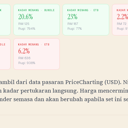
CK
KADAR MENANG ·
BUNDLE
KADAR MENANG ·
ETB
KADAR 
20.6
%
23
%
2.2
RM
125
RM
187
RM
72
Rugi:
79.4
%
Rugi:
77
%
Rugi:
97
NDLE
KADAR MENANG ·
ETB
6.2
%
RM
636
Rugi:
93.8
%
ambil dari data pasaran PriceCharting (USD). N
 kadar pertukaran langsung. Harga mencermi
nder semasa dan akan berubah apabila set ini s