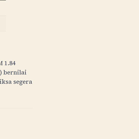
M
1.84
 bernilai
riksa segera