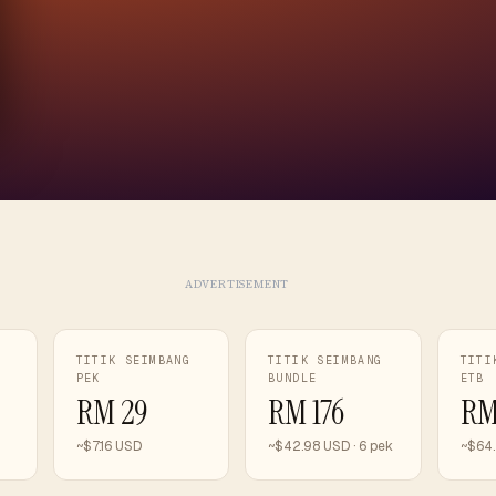
ADVERTISEMENT
TITIK SEIMBANG
TITIK SEIMBANG
TITI
PEK
BUNDLE
ETB
RM 29
RM 176
RM
~$7.16 USD
~$42.98 USD · 6 pek
~$64.