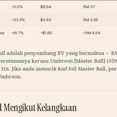
~5.0%
$8.94
RM
37
~33.3%
$0.83
RM
3.39
asa
~61.7%
~$1.60
~
RM
6.54
Ball adalah penyumbang EV yang bermakna —
R
 terutamanya kerana Umbreon [Master Ball] (#59)
316
. Jika anda menarik kad foil Master Ball, pe
Umbreon.
d Mengikut Kelangkaan