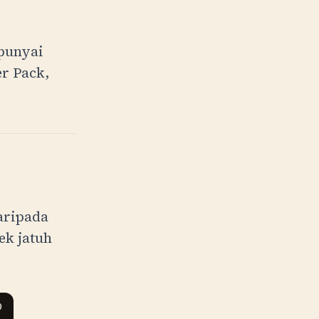
mpunyai
er Pack,
aripada
ek jatuh
)