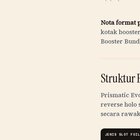
Nota format 
kotak booster
Booster Bundl
Struktur P
Prismatic Ev
reverse holo 
secara rawak 
JENIS SLOT FOI