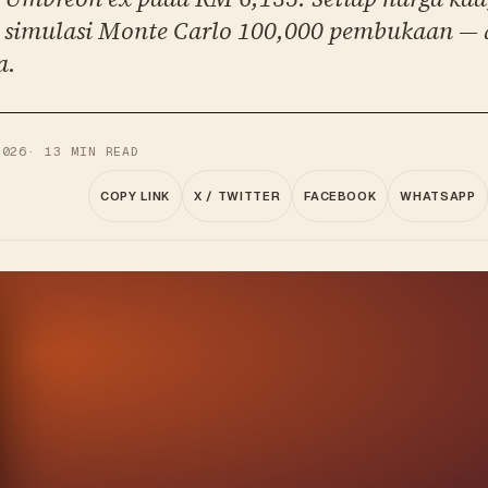
an simulasi Monte Carlo 100,000 pembukaan —
a.
2026
·
13
MIN READ
COPY LINK
X / TWITTER
FACEBOOK
WHATSAPP