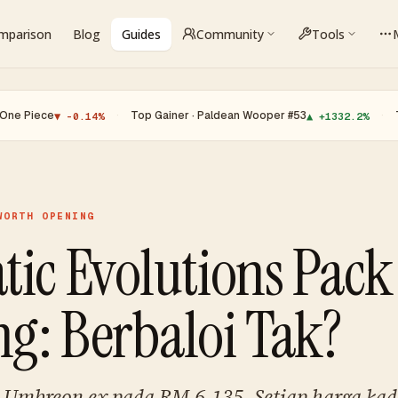
omparison
Blog
Guides
Community
Tools
e
·
Top Gainer · Paldean Wooper #53
·
Top Loser 
▼ -0.14%
▲ +1332.2%
WORTH OPENING
tic Evolutions Pack
g: Berbaloi Tak?
, Umbreon ex pada RM 6,135. Setiap harga kad,