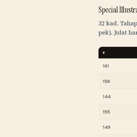
Special Illust
32 kad. Taha
pek). Julat 
#
161
156
144
155
149