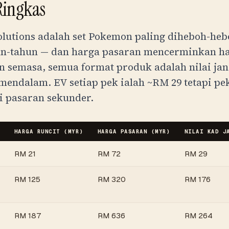
Ringkas
olutions adalah set Pokemon paling diheboh-he
un-tahun — dan harga pasaran mencerminkan hal
n semasa, semua format produk adalah nilai ja
mendalam. EV setiap pek ialah ~
RM
29
tetapi pek
i pasaran sekunder.
HARGA RUNCIT (
MYR
)
HARGA PASARAN (
MYR
)
NILAI KAD J
RM
21
RM
72
RM
29
RM
125
RM
320
RM
176
RM
187
RM
636
RM
264