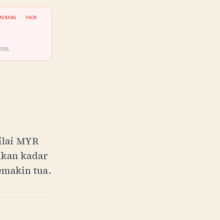
MENANG ·
PACK
%
.8
%
ilai
MYR
nkan kadar
emakin tua.