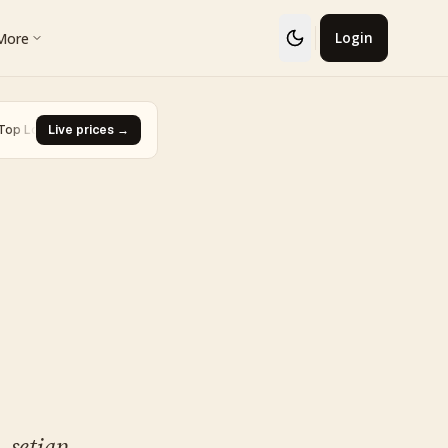
More
Login
· Glaceon #41
Live prices →
·
Biggest Rise · Burned Tower [Reviving Legends
▼ -93.0%
 setiap