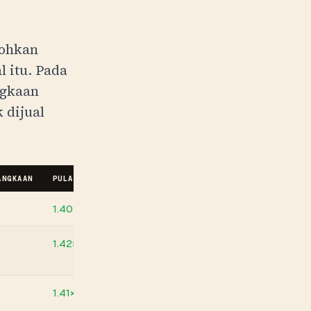
bohkan
 itu. Pada
ngkaan
 dijual
ANGKAAN
PULANGAN DI RUNCIT
KEPUTUSAN
1.40×
+EV di runcit. −EV di pasaran (0
1.42×
+EV di runcit. −EV di pasaran (0
1.41×
+EV di runcit. −EV di pasaran (0