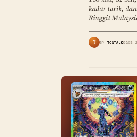
kadar tarik, d
Ringgit Malaysi
T
BY
TCGTALK
OGOS 