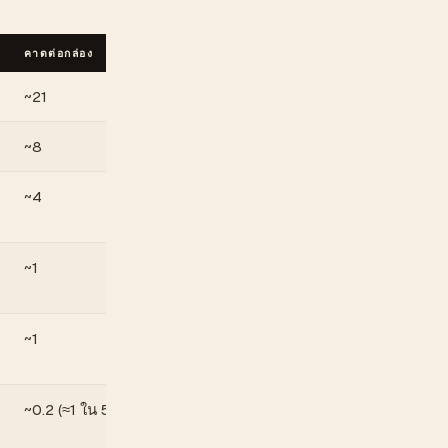
คาดต่อกล่อง
~21
~8
~4
~1
~1
~0.2 (≈1 ใน 5 กล่อง)