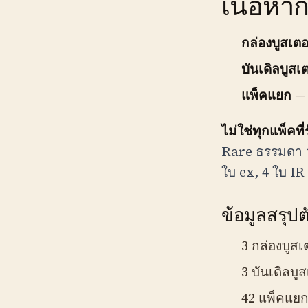
เนื้อหา
กล่องบูสเตอ
บันเดิลบูสเต
แพ็คแยก
— 
ไม่ใช่ทุกแพ็คที
Rare ธรรมดา 
ใบ ex, 4 ใบ IR
ข้อมูลสรุปตั
3 กล่องบูสเ
3 บันเดิลบู
42 แพ็คแย