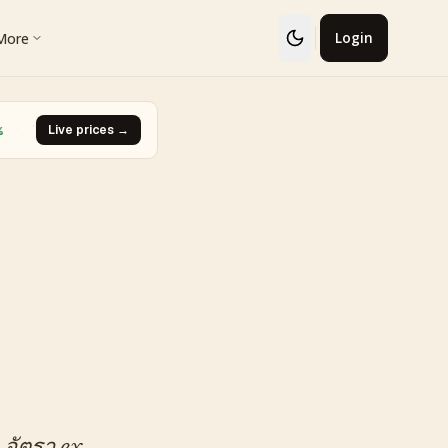
More
Login
Loser · Glaceon #41
Live prices →
·
Biggest Rise · Burned Tower [Reviving Le
▼ -93.0%
 อัตรา ex