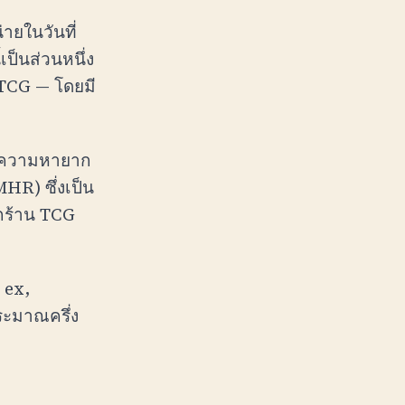
ายในวันที่
เป็นส่วนหนึ่ง
TCG — โดยมี
ดับความหายาก
R) ซึ่งเป็น
กร้าน TCG
 ex,
ระมาณครึ่ง