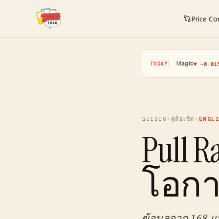
Price C
Pokemon
·
Yugioh
·
Magic
·
One 
▲ +0.11%
▼ -0.25%
▼ -0.01%
TODAY
GUIDES
›
คู่มือเซ็ต
›
ENGL
Pull R
โอกา
ข้อมูลจาก 168 แ