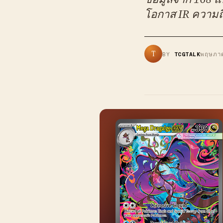
โอกาส IR ความถี
T
BY
TCGTALK
พฤษภา