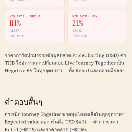
แพ้:
94.4
%
แพ้:
92.2
%
WIN RATE ·
BUNDLE
WIN RATE ·
BOX
11.1
%
2.1
%
฿
1,337
฿
8,910
แพ้:
88.9
%
แพ้:
97.9
%
ราคาการ์ดนำมาจากข้อมูลตลาด PriceCharting (USD) ค่า
THB
ใช้อัตราแลกเปลี่ยนแบบ Live Journey Together เป็น
Negative EV ในทุกจุดราคา — ทั้ง Retail และตลาดมือสอง
คำตอบสั้นๆ
การเปิด Journey Together ขาดทุนโดยเฉลี่ยในทุกจุดราคา
Expected value ต่อการ์ดคือ USD $4.71 — ต่ำกว่าราคา
Retail (~
฿
219
) และราคาตลาด (~
฿
246
):