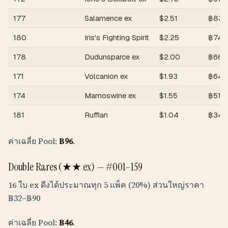
177
Salamence ex
$
2.51
฿
83
180
Iris's Fighting Spirit
$
2.25
฿
74
178
Dudunsparce ex
$
2.00
฿
66
171
Volcanion ex
$
1.93
฿
64
174
Mamoswine ex
$
1.55
฿
51
181
Ruffian
$
1.04
฿
34
ค่าเฉลี่ย Pool:
฿
96
.
Double Rares (★★ ex) — #001–159
16 ใบ ex ดึงได้ประมาณทุก 5 แพ็ค (20%) ส่วนใหญ่ราคา
฿
32
–
฿
90
ค่าเฉลี่ย Pool:
฿
46
.