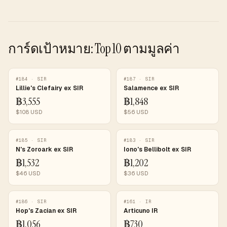
การ์ดเป้าหมาย: Top 10 ตามมูลค่า
#
184
·
SIR
#
187
·
SIR
Lillie's Clefairy ex SIR
Salamence ex SIR
฿
3,555
฿
1,848
$
108
USD
$
56
USD
#
185
·
SIR
#
183
·
SIR
N's Zoroark ex SIR
Iono's Bellibolt ex SIR
฿
1,532
฿
1,202
$
46
USD
$
36
USD
#
186
·
SIR
#
161
·
IR
Hop's Zacian ex SIR
Articuno IR
฿
1,056
฿
730