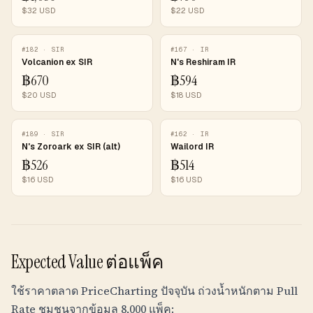
$
32
USD
$
22
USD
#
182
·
SIR
#
167
·
IR
Volcanion ex SIR
N's Reshiram IR
฿
670
฿
594
$
20
USD
$
18
USD
#
189
·
SIR
#
162
·
IR
N's Zoroark ex SIR (alt)
Wailord IR
฿
526
฿
514
$
16
USD
$
16
USD
Expected Value ต่อแพ็ค
ใช้ราคาตลาด PriceCharting ปัจจุบัน ถ่วงน้ำหนักตาม Pull
Rate ชุมชนจากข้อมูล 8,000 แพ็ค: