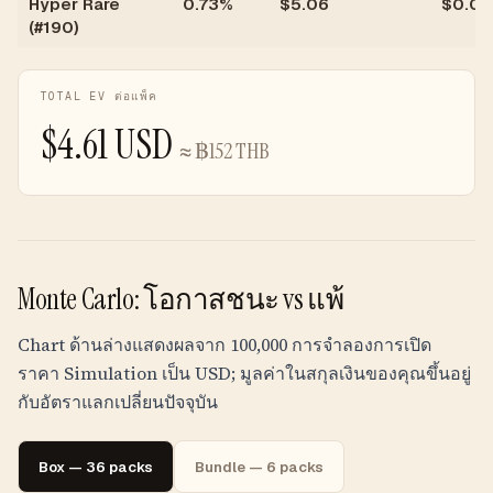
Hyper Rare
0.73%
$
5.06
$
0.04
(#190)
TOTAL EV ต่อแพ็ค
$
4.61
USD
≈
฿
152
THB
Monte Carlo: โอกาสชนะ vs แพ้
Chart ด้านล่างแสดงผลจาก 100,000 การจำลองการเปิด
ราคา Simulation เป็น USD; มูลค่าในสกุลเงินของคุณขึ้นอยู่
กับอัตราแลกเปลี่ยนปัจจุบัน
Box — 36 packs
Bundle — 6 packs