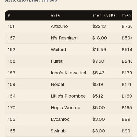
#
การ์ด
ราคา (USD)
ราคา (
161
Articuno
$
22.13
฿
730
167
N's Reshiram
$
18.00
฿
594
162
Wailord
$
15.59
฿
514
168
Furret
$
7.50
฿
248
163
Iono's Kilowattrel
$
5.43
฿
179
169
Noibat
$
5.19
฿
171
164
Lillie's Ribombee
$
5.12
฿
169
170
Hop's Wooloo
$
5.00
฿
165
166
Lycanroc
$
3.00
฿
99
165
Swinub
$
3.00
฿
99