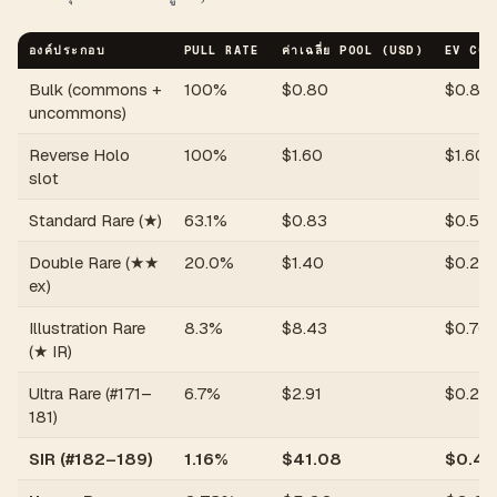
องค์ประกอบ
PULL RATE
ค่าเฉลี่ย POOL (USD)
EV CON
Bulk (commons +
100%
$
0.80
$
0.80
uncommons)
Reverse Holo
100%
$
1.60
$
1.60
slot
Standard Rare (★)
63.1%
$
0.83
$
0.52
Double Rare (★★
20.0%
$
1.40
$
0.28
ex)
Illustration Rare
8.3%
$
8.43
$
0.70
(★ IR)
Ultra Rare (#171–
6.7%
$
2.91
$
0.20
181)
SIR (#182–189)
1.16%
$
41.08
$
0.48