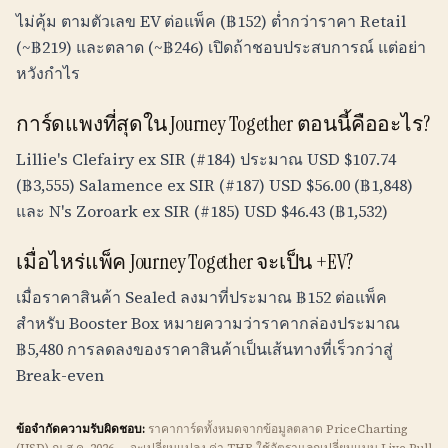
ไม่คุ้ม ตามตัวเลข EV ต่อแพ็ค (
฿
152
) ต่ำกว่าราคา Retail
(~
฿
219
) และตลาด (~
฿
246
) เปิดถ้าชอบประสบการณ์ แต่อย่า
หวังกำไร
การ์ดแพงที่สุดใน Journey Together ตอนนี้คืออะไร?
Lillie's Clefairy ex SIR (#184) ประมาณ USD $107.74
(
฿
3,555
) Salamence ex SIR (#187) USD $56.00 (
฿
1,848
)
และ N's Zoroark ex SIR (#185) USD $46.43 (
฿
1,532
)
เมื่อไหร่แพ็ค Journey Together จะเป็น +EV?
เมื่อราคาสินค้า Sealed ลงมาที่ประมาณ
฿
152
ต่อแพ็ค
สำหรับ Booster Box หมายความว่าราคากล่องประมาณ
฿
5,480
การลดลงของราคาสินค้าเป็นเส้นทางที่เร็วกว่าสู่
Break-even
ข้อจำกัดความรับผิดชอบ:
ราคาการ์ดทั้งหมดจากข้อมูลตลาด PriceCharting