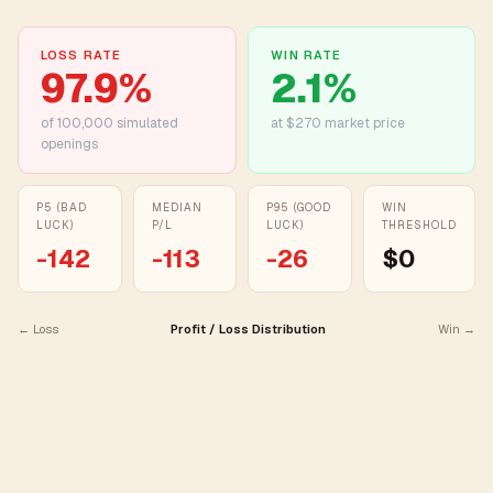
LOSS RATE
WIN RATE
97.9
%
2.1
%
of
100,000
simulated
at $270 market price
openings
P5 (BAD
MEDIAN
P95 (GOOD
WIN
LUCK)
P/L
LUCK)
THRESHOLD
-142
-113
-26
$0
← Loss
Profit / Loss Distribution
Win →