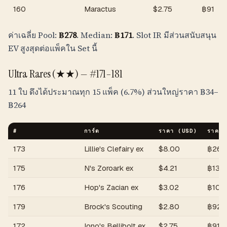
160
Maractus
$
2.75
฿
91
ค่าเฉลี่ย Pool:
฿
278
. Median:
฿
171
. Slot IR มีส่วนสนับสนุน
EV สูงสุดต่อแพ็คใน Set นี้
Ultra Rares (★★) — #171–181
11 ใบ ดึงได้ประมาณทุก 15 แพ็ค (6.7%) ส่วนใหญ่ราคา
฿
34
–
฿
264
#
การ์ด
ราคา (USD)
ราคา 
173
Lillie's Clefairy ex
$
8.00
฿
264
175
N's Zoroark ex
$
4.21
฿
139
176
Hop's Zacian ex
$
3.02
฿
100
179
Brock's Scouting
$
2.80
฿
92
172
Iono's Bellibolt ex
$
2.75
฿
91