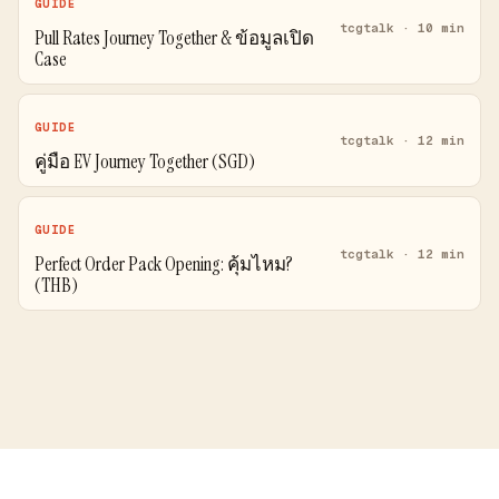
GUIDE
tcgtalk · 10 min
Pull Rates Journey Together & ข้อมูลเปิด
Case
GUIDE
tcgtalk · 12 min
คู่มือ EV Journey Together (SGD)
GUIDE
tcgtalk · 12 min
Perfect Order Pack Opening: คุ้มไหม?
(THB)