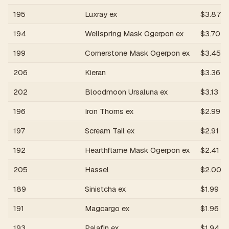
195
Luxray ex
$
3.87
194
Wellspring Mask Ogerpon ex
$
3.70
199
Cornerstone Mask Ogerpon ex
$
3.45
206
Kieran
$
3.36
202
Bloodmoon Ursaluna ex
$
3.13
196
Iron Thorns ex
$
2.99
197
Scream Tail ex
$
2.91
192
Hearthflame Mask Ogerpon ex
$
2.41
205
Hassel
$
2.00
189
Sinistcha ex
$
1.99
191
Magcargo ex
$
1.96
193
Palafin ex
$
1.94