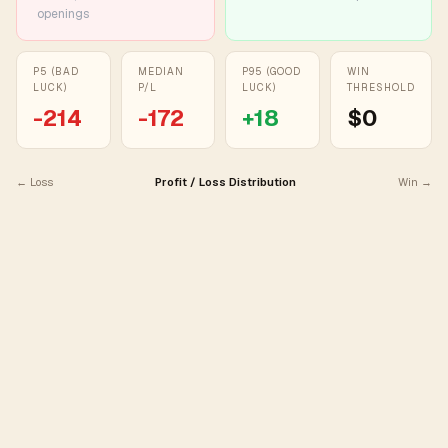
openings
P5 (BAD
MEDIAN
P95 (GOOD
WIN
LUCK)
P/L
LUCK)
THRESHOLD
-214
-172
+
18
$0
← Loss
Profit / Loss Distribution
Win →