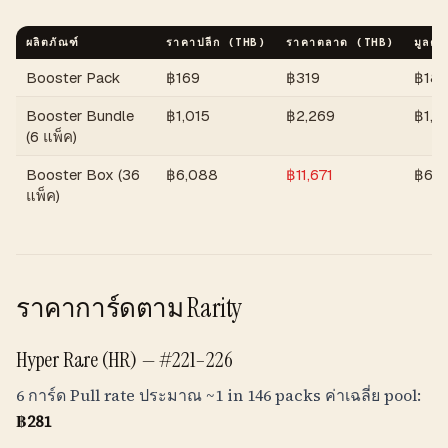
ผลิตภัณฑ์
ราคาปลีก (
THB
)
ราคาตลาด (
THB
)
มูลค่า
Booster Pack
฿
169
฿
319
฿
18
Booster Bundle
฿
1,015
฿
2,269
฿
1,1
(6 แพ็ค)
Booster Box (36
฿
6,088
฿
11,671
฿
6,8
แพ็ค)
ราคาการ์ดตาม Rarity
Hyper Rare (HR) —
#221–226
6 การ์ด Pull rate ประมาณ
~1 in 146 packs
ค่าเฉลี่ย pool:
฿
281