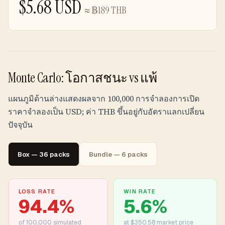
$
5.68
USD
≈
฿
189
THB
Monte Carlo: โอกาสชนะ vs แพ้
แผนภูมิด้านล่างแสดงผลจาก 100,000 การจำลองการเปิด
ราคาจำลองเป็น USD; ค่า
THB
ขึ้นอยู่กับอัตราแลกเปลี่ยน
ปัจจุบัน
Box — 36 packs
Bundle — 6 packs
LOSS RATE
WIN RATE
94.4
%
5.6
%
of
100,000
simulated
at $350.58 market price