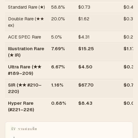
Standard Rare (★)
58.8%
$
0.73
$
0.43
Double Rare (★★
20.0%
$
1.62
$
0.32
ex)
ACE SPEC Rare
5.0%
$
4.31
$
0.22
Illustration Rare
7.69%
$
15.25
$
1.17
(★ IR)
Ultra Rare (★★
6.67%
$
4.50
$
0.30
#189–209)
SIR (★★ #210–
1.16%
$
67.70
$
0.79
220)
Hyper Rare
0.68%
$
8.43
$
0.06
(#221–226)
EV รวมต่อแพ็ค