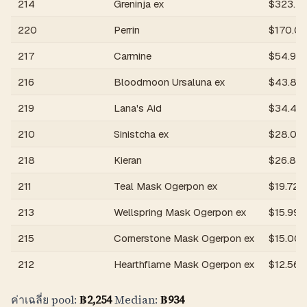
214
Greninja ex
$
323.2
220
Perrin
$
170.0
217
Carmine
$
54.99
216
Bloodmoon Ursaluna ex
$
43.82
219
Lana's Aid
$
34.45
210
Sinistcha ex
$
28.05
218
Kieran
$
26.89
211
Teal Mask Ogerpon ex
$
19.72
213
Wellspring Mask Ogerpon ex
$
15.99
215
Cornerstone Mask Ogerpon ex
$
15.00
212
Hearthflame Mask Ogerpon ex
$
12.56
ค่าเฉลี่ย pool:
฿
2,254
Median:
฿
934