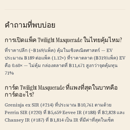
คำถามที่พบบ่อย
การเปิดแพ็ค Twilight Masquerade ในไทยคุ้มไหม?
ที่ราคาปลีก (~
฿
169
/แพ็ค) คุ้มในเชิงคณิตศาสตร์ — EV
ประมาณ
฿
189
ต่อแพ็ค (1.12×) ที่ราคาตลาด (
฿
319
/แพ็ค) EV
คือ 0.60× — ไม่คุ้ม กล่องตลาดที่
฿
11,671
สูงกว่าจุดคุ้มทุน
71%
การ์ด Twilight Masquerade ที่แพงที่สุดในบาทคือ
การ์ดอะไร?
Greninja ex SIR (#214) ที่ประมาณ
฿
10,761
ตามด้วย
Perrin SIR (#220) ที่
฿
5,659
Eevee IR (#188) ที่
฿
2,828
และ
Chansey IR (#187) ที่
฿
1,814
เป็น IR ที่มีค่าที่สุดในเซ็ต