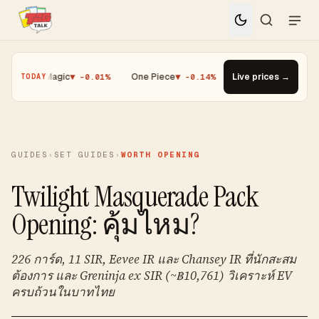
·
Magic
▼ -0.01%
·
One Piece
▼ -0.14%
·
Top Gainer · Paldean Woo
Live prices →
TODAY
GUIDES
›
SET GUIDES
›
WORTH OPENING
Twilight Masquerade Pack
Opening: คุ้มไหม?
226 การ์ด, 11 SIR, Eevee IR และ Chansey IR ที่นักสะสม
ต้องการ และ Greninja ex SIR (~฿10,761) วิเคราะห์ EV
ครบถ้วนในบาทไทย