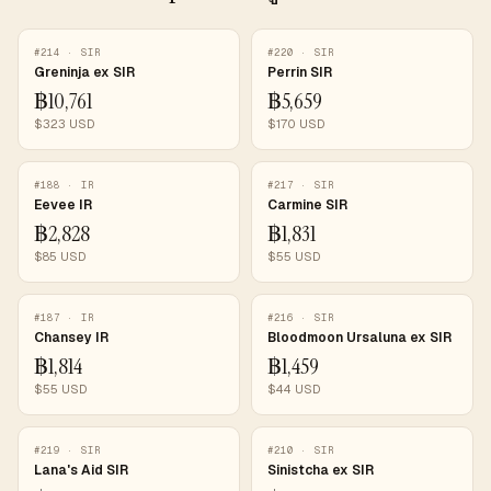
#
214
·
SIR
#
220
·
SIR
Greninja ex SIR
Perrin SIR
฿
10,761
฿
5,659
$
323
USD
$
170
USD
#
188
·
IR
#
217
·
SIR
Eevee IR
Carmine SIR
฿
2,828
฿
1,831
$
85
USD
$
55
USD
#
187
·
IR
#
216
·
SIR
Chansey IR
Bloodmoon Ursaluna ex SIR
฿
1,814
฿
1,459
$
55
USD
$
44
USD
#
219
·
SIR
#
210
·
SIR
Lana's Aid SIR
Sinistcha ex SIR