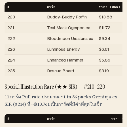
#
การ์ด
ราคา (USD)
223
Buddy-Buddy Poffin
$
13.88
221
Teal Mask Ogerpon ex
$
11.72
222
Bloodmoon Ursaluna ex
$
9.34
226
Luminous Energy
$
6.61
224
Enhanced Hammer
$
5.86
225
Rescue Board
$
3.19
Special Illustration Rare (★★ SIR) —
#210–220
11 การ์ด Pull rate ประมาณ
~1 in 86 packs
Greninja ex
SIR (#214) ที่ ~
฿
10,761
เป็นการ์ดที่มีค่าที่สุดในเซ็ต
#
การ์ด
ราคา (U