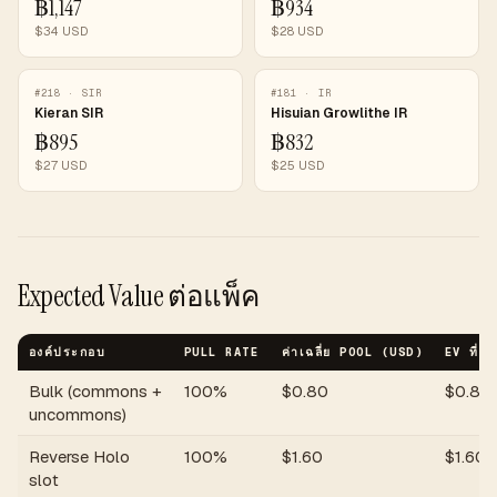
฿
1,147
฿
934
$
34
USD
$
28
USD
#
218
·
SIR
#
181
·
IR
Kieran SIR
Hisuian Growlithe IR
฿
895
฿
832
$
27
USD
$
25
USD
Expected Value ต่อแพ็ค
องค์ประกอบ
PULL RATE
ค่าเฉลี่ย POOL (USD)
EV ที่มี
Bulk (commons +
100%
$
0.80
$
0.80
uncommons)
Reverse Holo
100%
$
1.60
$
1.60
slot