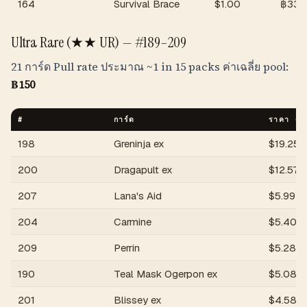
164
Survival Brace
$
1.00
฿
33
Ultra Rare (★★ UR) —
#189–209
21 การ์ด Pull rate ประมาณ
~1 in 15 packs
ค่าเฉลี่ย pool:
฿
150
#
การ์ด
ราคา (U
198
Greninja ex
$
19.25
200
Dragapult ex
$
12.57
207
Lana's Aid
$
5.99
204
Carmine
$
5.40
209
Perrin
$
5.28
190
Teal Mask Ogerpon ex
$
5.08
201
Blissey ex
$
4.58