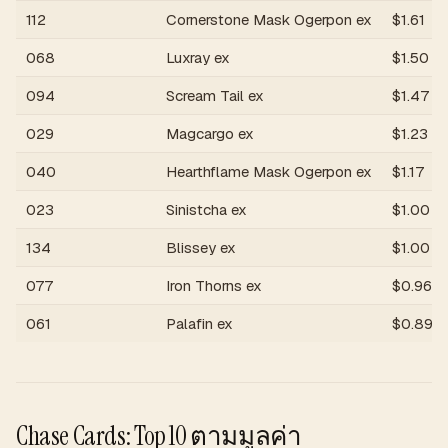
112
Cornerstone Mask Ogerpon ex
$
1.61
068
Luxray ex
$
1.50
094
Scream Tail ex
$
1.47
029
Magcargo ex
$
1.23
040
Hearthflame Mask Ogerpon ex
$
1.17
023
Sinistcha ex
$
1.00
134
Blissey ex
$
1.00
077
Iron Thorns ex
$
0.96
061
Palafin ex
$
0.89
Chase Cards: Top 10 ตามมูลค่า