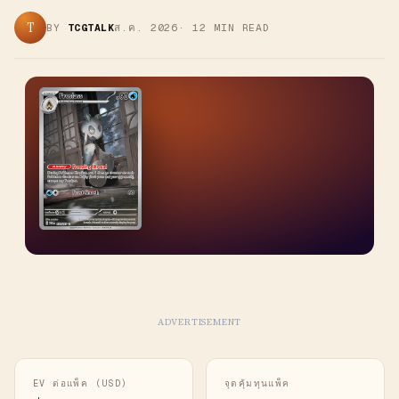
T
BY
TCGTALK
ส.ค. 2026
·
12
MIN READ
ADVERTISEMENT
EV ต่อแพ็ค (USD)
จุดคุ้มทุนแพ็ค