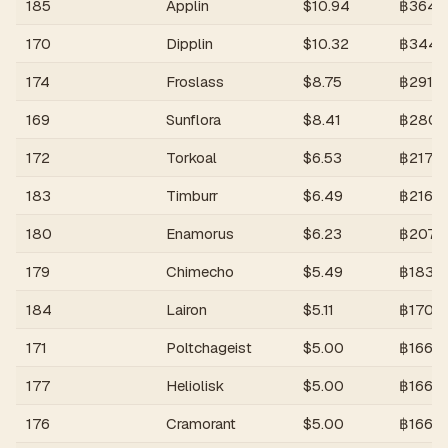
185
Applin
$
10.94
฿
364
170
Dipplin
$
10.32
฿
344
174
Froslass
$
8.75
฿
291
169
Sunflora
$
8.41
฿
280
172
Torkoal
$
6.53
฿
217
183
Timburr
$
6.49
฿
216
180
Enamorus
$
6.23
฿
207
179
Chimecho
$
5.49
฿
183
184
Lairon
$
5.11
฿
170
171
Poltchageist
$
5.00
฿
166
177
Heliolisk
$
5.00
฿
166
176
Cramorant
$
5.00
฿
166