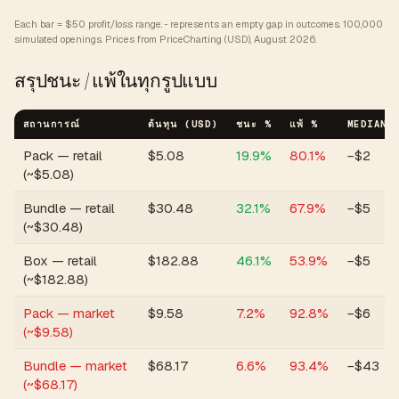
Each bar = $50 profit/loss range. ··· represents an empty gap in outcomes.
100,000
simulated openings. Prices from PriceCharting (USD), August 2026.
สรุปชนะ / แพ้ในทุกรูปแบบ
สถานการณ์
ต้นทุน (USD)
ชนะ %
แพ้ %
MEDIAN 
Pack — retail
$
5.08
19.9
%
80.1
%
−$2
(~$5.08)
Bundle — retail
$
30.48
32.1
%
67.9
%
−$5
(~$30.48)
Box — retail
$
182.88
46.1
%
53.9
%
−$5
(~$182.88)
Pack — market
$
9.58
7.2
%
92.8
%
−$6
(~$9.58)
Bundle — market
$
68.17
6.6
%
93.4
%
−$43
(~$68.17)