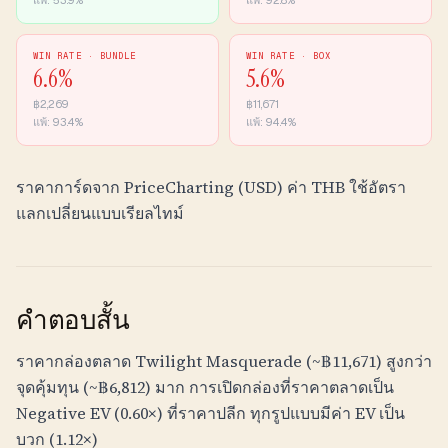
แพ้:
53.9
%
แพ้:
92.8
%
WIN RATE ·
BUNDLE
WIN RATE ·
BOX
6.6
%
5.6
%
฿
2,269
฿
11,671
แพ้:
93.4
%
แพ้:
94.4
%
ราคาการ์ดจาก PriceCharting (USD) ค่า
THB
ใช้อัตรา
แลกเปลี่ยนแบบเรียลไทม์
คำตอบสั้น
ราคากล่องตลาด Twilight Masquerade (~
฿
11,671
) สูงกว่า
จุดคุ้มทุน (~
฿
6,812
) มาก การเปิดกล่องที่ราคาตลาดเป็น
Negative EV (0.60×) ที่ราคาปลีก ทุกรูปแบบมีค่า EV เป็น
บวก (1.12×)