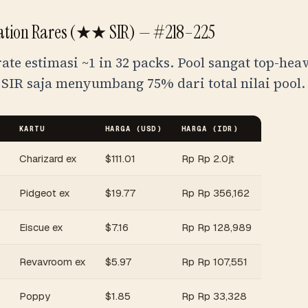
tration Rares (★★ SIR) —
#218–225
 rate estimasi
~1 in 32 packs
. Pool sangat top-hea
SIR saja menyumbang 75% dari total nilai pool.
KARTU
HARGA (USD)
HARGA (
IDR
)
Charizard ex
$
111.01
Rp
Rp 2.0jt
Pidgeot ex
$
19.77
Rp
Rp 356,162
Eiscue ex
$
7.16
Rp
Rp 128,989
Revavroom ex
$
5.97
Rp
Rp 107,551
Poppy
$
1.85
Rp
Rp 33,328