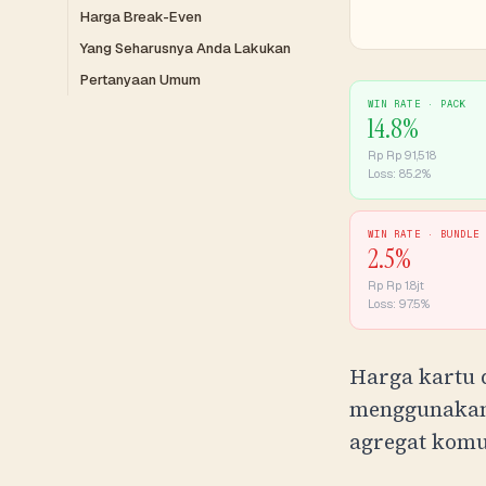
Harga Break-Even
Yang Seharusnya Anda Lakukan
Pertanyaan Umum
WIN RATE ·
PACK
14.8
%
Rp
Rp 91,518
Loss:
85.2
%
WIN RATE ·
BUNDLE
2.5
%
Rp
Rp 1.8jt
Loss:
97.5
%
Harga kartu 
menggunakan 
agregat komu