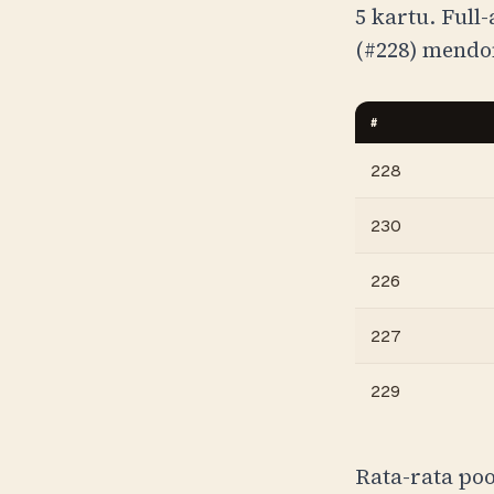
5 kartu. Full
(#228) mendo
#
228
230
226
227
229
Rata-rata poo