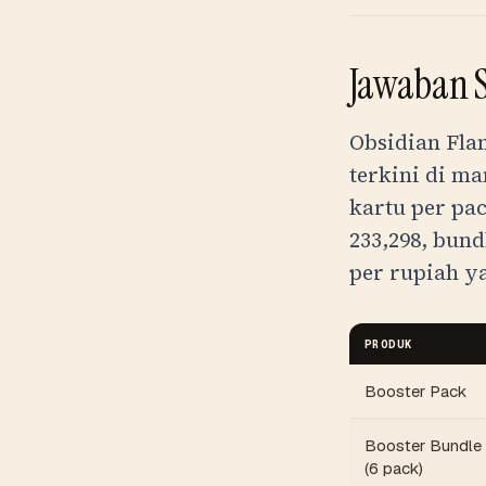
Jawaban 
Obsidian Flam
terkini di m
kartu per pa
233,298
, bund
per rupiah y
PRODUK
Booster Pack
Booster Bundle
(6 pack)