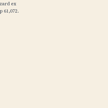
izard ex
p 61,072
.