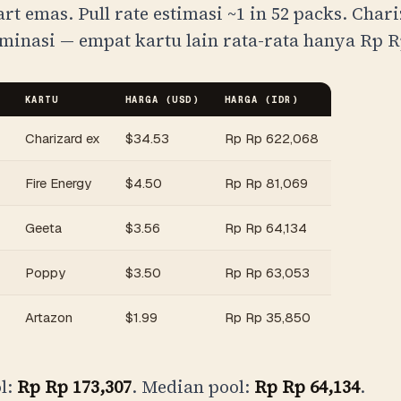
-art emas. Pull rate estimasi
~1 in 52 packs
. Char
minasi — empat kartu lain rata-rata hanya
Rp
R
KARTU
HARGA (USD)
HARGA (
IDR
)
Charizard ex
$
34.53
Rp
Rp 622,068
Fire Energy
$
4.50
Rp
Rp 81,069
Geeta
$
3.56
Rp
Rp 64,134
Poppy
$
3.50
Rp
Rp 63,053
Artazon
$
1.99
Rp
Rp 35,850
l:
Rp
Rp 173,307
. Median pool:
Rp
Rp 64,134
.