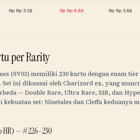
Rp
Rp 3.3jt
Rp
Rp 6.8jt
Rp
Rp 3.6jt
tu per Rarity
es (SV03) memiliki 230 kartu dengan enam tier 
 Set ini dikuasai oleh Charizard ex, yang muncu
erbeda — Double Rare, Ultra Rare, SIR, dan Hype
h kekuatan set: Ninetales dan Cleffa keduanya 
◇ HR) —
#226–230