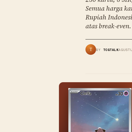
Semua harga ka
Rupiah Indones
atas break-even.
T
BY
TCGTALK
AGUST