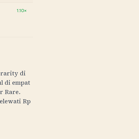
1.10×
+EV di retail. Sangat −EV di pasar.
rarity di
l di empat
r Rare.
melewati
Rp