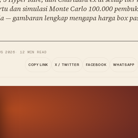
rtu dan simulasi Monte Carlo 100.000 pembu
ia — gambaran lengkap mengapa harga box pa
US 2026
·
12
MIN READ
COPY LINK
X / TWITTER
FACEBOOK
WHATSAPP