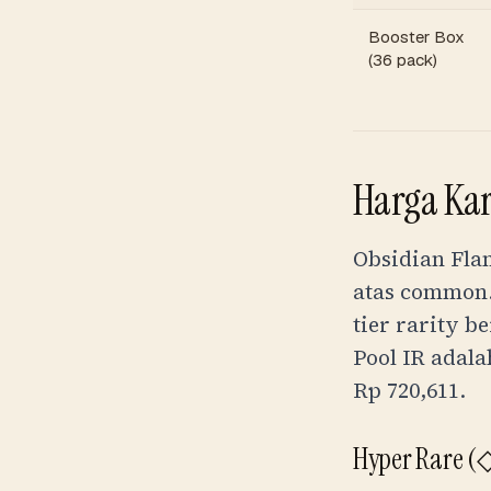
Booster Box
(36 pack)
Harga Kar
Obsidian Flam
atas common.
tier rarity b
Pool IR adala
Rp 720,611
.
Hyper Rare (