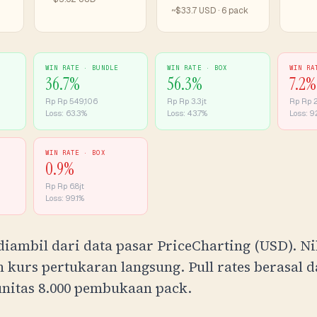
~$33.7 USD · 6 pack
WIN RATE ·
BUNDLE
WIN RATE ·
BOX
WIN R
36.7
%
56.3
%
7.2
%
Rp
Rp 549,106
Rp
Rp 3.3jt
Rp
Rp 
Loss:
63.3
%
Loss:
43.7
%
Loss:
92
WIN RATE ·
BOX
0.9
%
Rp
Rp 6.8jt
Loss:
99.1
%
diambil dari data pasar PriceCharting (USD). Ni
kurs pertukaran langsung. Pull rates berasal d
nitas 8.000 pembukaan pack.