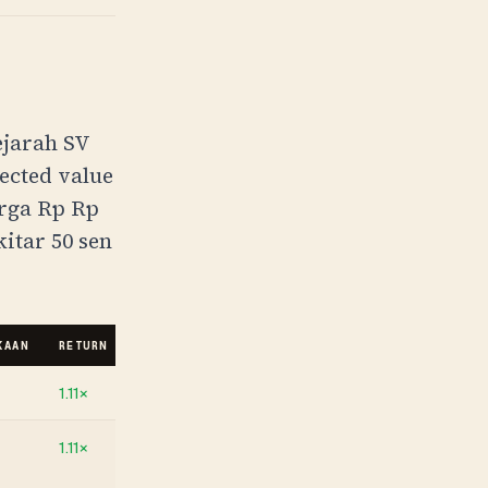
ejarah SV
ected value
arga
Rp
Rp
kitar 50 sen
KAAN
RETURN DI RETAIL
KESIMPULAN
1.11×
+EV di retail. Sangat −EV di pasar.
1.11×
+EV di retail. Sangat −EV di pasar.