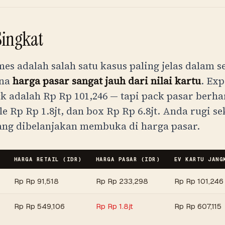
Singkat
es adalah salah satu kasus paling jelas dalam s
ana
harga pasar sangat jauh dari nilai kartu
. Exp
ck adalah
Rp
Rp 101,246
— tapi pack pasar berh
le
Rp
Rp 1.8jt
, dan box
Rp
Rp 6.8jt
. Anda rugi se
ang dibelanjakan membuka di harga pasar.
HARGA RETAIL (
IDR
)
HARGA PASAR (
IDR
)
EV KARTU JANG
Rp
Rp 91,518
Rp
Rp 233,298
Rp
Rp 101,246
Rp
Rp 549,106
Rp
Rp 1.8jt
Rp
Rp 607,115