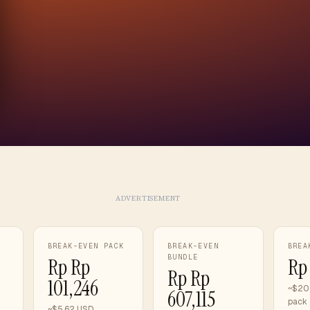
ADVERTISEMENT
BREAK-EVEN PACK
BREAK-EVEN
BREA
BUNDLE
Rp Rp
Rp 
Rp Rp
101,246
~$202
607,115
pack
~$5.62 USD