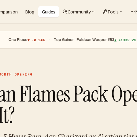
omparison
Blog
Guides
Community
Tools
Piece
·
Top Gainer · Paldean Wooper #53
·
Top L
▼ -0.14%
▲ +1332.2%
WORTH OPENING
an Flames Pack Op
It?
, 5 Hyper Rare, dan Charizard ex di setiap tier 