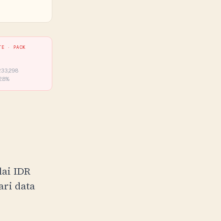
ATE ·
PACK
233,298
.8
%
lai
IDR
ari data