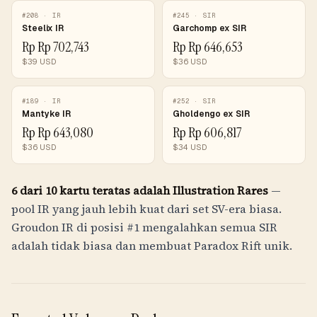
#
208
·
IR
#
245
·
SIR
Steelix IR
Garchomp ex SIR
Rp
Rp 702,743
Rp
Rp 646,653
$
39
USD
$
36
USD
#
189
·
IR
#
252
·
SIR
Mantyke IR
Gholdengo ex SIR
Rp
Rp 643,080
Rp
Rp 606,817
$
36
USD
$
34
USD
6 dari 10 kartu teratas adalah Illustration Rares
—
pool IR yang jauh lebih kuat dari set SV-era biasa.
Groudon IR di posisi #1 mengalahkan semua SIR
adalah tidak biasa dan membuat Paradox Rift unik.