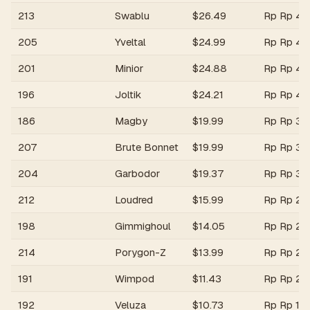
213
Swablu
$
26.49
Rp
Rp 47
205
Yveltal
$
24.99
Rp
Rp 44
201
Minior
$
24.88
Rp
Rp 44
196
Joltik
$
24.21
Rp
Rp 43
186
Magby
$
19.99
Rp
Rp 35
207
Brute Bonnet
$
19.99
Rp
Rp 35
204
Garbodor
$
19.37
Rp
Rp 34
212
Loudred
$
15.99
Rp
Rp 28
198
Gimmighoul
$
14.05
Rp
Rp 25
214
Porygon-Z
$
13.99
Rp
Rp 24
191
Wimpod
$
11.43
Rp
Rp 20
192
Veluza
$
10.73
Rp
Rp 191