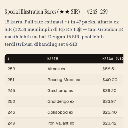
Special Illustration Rares (★★ SIR) —
#245–259
15 kartu. Pull rate estimasi
~1 in 47 packs
. Altaria ex
SIR (#253) memimpin di
Rp
Rp 1.0jt
— tapi Groudon IR
masih lebih mahal. Dengan 15 SIR, pool lebih
terdistribusi dibanding set 8-SIR.
#
KARTU
HARGA (USD)
253
Altaria ex
$
58.51
251
Roaring Moon ex
$
40.00
245
Garchomp ex
$
36.20
252
Gholdengo ex
$
33.97
246
Golisopod ex
$
25.40
249
Iron Valiant ex
$
23.42