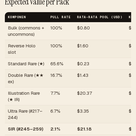
Expected Value per Pack
KOMPONEN
PULL RATE
RATA-RATA POOL (USD)
KON
Bulk (commons +
100%
$
0.80
$
0
uncommons)
Reverse Holo
100%
$
1.60
$
1.
slot
Standard Rare (★)
65.6%
$
0.23
$
0.
Double Rare (★★
16.7%
$
1.43
$
0
ex)
Illustration Rare
7.7%
$
20.37
$
1.
(★ IR)
Ultra Rare (#217–
6.7%
$
3.35
$
0
244)
SIR (#245–259)
2.1%
$
21.18
$
0