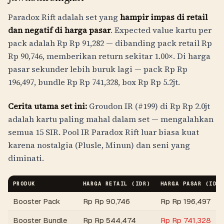
Paradox Rift adalah set yang
hampir impas di retail
dan negatif di harga pasar
. Expected value kartu per
pack adalah
Rp
Rp 91,282
— dibanding pack retail
Rp
Rp 90,746
, memberikan return sekitar 1.00×. Di harga
pasar sekunder lebih buruk lagi — pack
Rp
Rp
196,497
, bundle
Rp
Rp 741,328
, box
Rp
Rp 5.2jt
.
Cerita utama set ini:
Groudon IR (#199) di
Rp
Rp 2.0jt
adalah kartu paling mahal dalam set — mengalahkan
semua 15 SIR. Pool IR Paradox Rift luar biasa kuat
karena nostalgia (Plusle, Minun) dan seni yang
diminati.
PRODUK
HARGA RETAIL (
IDR
)
HARGA PASAR (
IDR
Booster Pack
Rp
Rp 90,746
Rp
Rp 196,497
Booster Bundle
Rp
Rp 544,474
Rp
Rp 741,328