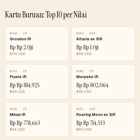
Kartu Buruan: Top 10 per Nilai
#
199
·
IR
#
253
·
SIR
Groudon IR
Altaria ex SIR
Rp
Rp 2.0jt
Rp
Rp 1.0jt
$
110
USD
$
59
USD
#
193
·
IR
#
206
·
IR
Plusle IR
Morpeko IR
Rp
Rp 814,925
Rp
Rp 802,064
$
46
USD
$
45
USD
#
194
·
IR
#
251
·
SIR
Minun IR
Roaring Moon ex SIR
Rp
Rp 778,663
Rp
Rp 714,533
$
44
USD
$
40
USD