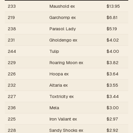
233
Maushold ex
$
13.95
219
Garchomp ex
$
6.81
238
Parasol Lady
$
5.19
231
Gholdengo ex
$
4.02
244
Tulip
$
4.00
229
Roaring Moon ex
$
3.82
226
Hoopa ex
$
3.64
232
Altaria ex
$
3.55
227
Toxtricity ex
$
3.44
236
Mela
$
3.00
225
Iron Valiant ex
$
2.97
228
Sandy Shocks ex
$
2.92