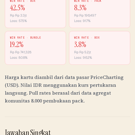
WIN RATE ·
BOX
WIN RATE ·
PACK
42.5
%
8.3
%
Rp
Rp 3.3jt
Rp
Rp 196,497
Loss:
57.5
%
Loss:
91.7
%
WIN RATE ·
BUNDLE
WIN RATE ·
BOX
19.2
%
3.8
%
Rp
Rp 741,328
Rp
Rp 5.2jt
Loss:
80.8
%
Loss:
96.2
%
Harga kartu diambil dari data pasar PriceCharting
(USD). Nilai
IDR
menggunakan kurs pertukaran
langsung. Pull rates berasal dari data agregat
komunitas 8.000 pembukaan pack.
Jawaban Singkat