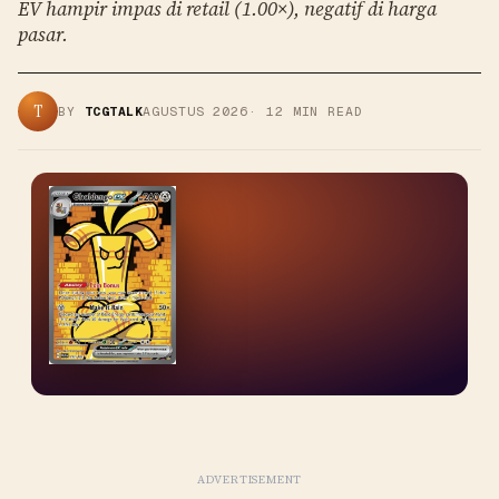
EV hampir impas di retail (1.00×), negatif di harga
pasar.
T
BY
TCGTALK
AGUSTUS 2026
·
12
MIN READ
ADVERTISEMENT