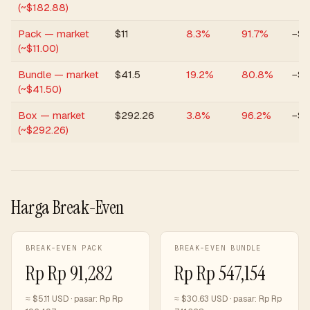
(~$182.88)
Pack — market
$
11
8.3
%
91.7
%
−$
(~$11.00)
Bundle — market
$
41.5
19.2
%
80.8
%
−$1
(~$41.50)
Box — market
$
292.26
3.8
%
96.2
%
−$1
(~$292.26)
Harga Break-Even
BREAK-EVEN PACK
BREAK-EVEN BUNDLE
Rp
Rp 91,282
Rp
Rp 547,154
≈ $
5.11
USD · pasar:
Rp
Rp
≈ $
30.63
USD · pasar:
Rp
Rp