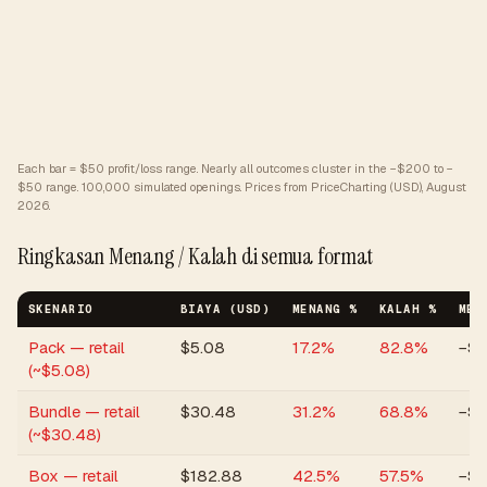
Each bar = $50 profit/loss range. Nearly all outcomes cluster in the −$200 to −
$50 range.
100,000 simulated openings. Prices from PriceCharting (USD), August
2026.
Ringkasan Menang / Kalah di semua format
SKENARIO
BIAYA (USD)
MENANG %
KALAH %
MED
Pack — retail
$
5.08
17.2
%
82.8
%
−$2
(~$5.08)
Bundle — retail
$
30.48
31.2
%
68.8
%
−$
(~$30.48)
Box — retail
$
182.88
42.5
%
57.5
%
−$9