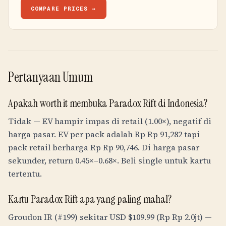
COMPARE PRICES →
Pertanyaan Umum
Apakah worth it membuka Paradox Rift di Indonesia?
Tidak — EV hampir impas di retail (1.00×), negatif di
harga pasar. EV per pack adalah
Rp
Rp 91,282
tapi
pack retail berharga
Rp
Rp 90,746
. Di harga pasar
sekunder, return 0.45×–0.68×. Beli single untuk kartu
tertentu.
Kartu Paradox Rift apa yang paling mahal?
Groudon IR (#199) sekitar USD $109.99 (
Rp
Rp 2.0jt
) —