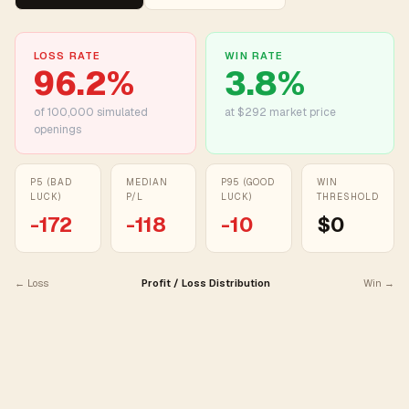
LOSS RATE
WIN RATE
96.2
%
3.8
%
of
100,000
simulated
at $292 market price
openings
P5 (BAD
MEDIAN
P95 (GOOD
WIN
LUCK)
P/L
LUCK)
THRESHOLD
-172
-118
-10
$0
← Loss
Profit / Loss Distribution
Win →