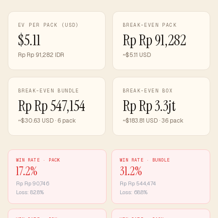
EV PER PACK (USD)
BREAK-EVEN PACK
$5.11
Rp Rp 91,282
Rp Rp 91,282 IDR
~$5.11 USD
BREAK-EVEN BUNDLE
BREAK-EVEN BOX
Rp Rp 547,154
Rp Rp 3.3jt
~$30.63 USD · 6 pack
~$183.81 USD · 36 pack
WIN RATE ·
PACK
WIN RATE ·
BUNDLE
17.2
%
31.2
%
Rp
Rp 90,746
Rp
Rp 544,474
Loss:
82.8
%
Loss:
68.8
%