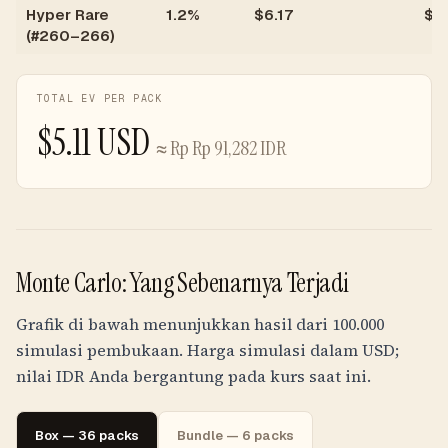
Hyper Rare
1.2%
$
6.17
$
0
(#260–266)
TOTAL EV PER PACK
$
5.11
USD
≈
Rp
Rp 91,282
IDR
Monte Carlo: Yang Sebenarnya Terjadi
Grafik di bawah menunjukkan hasil dari 100.000
simulasi pembukaan. Harga simulasi dalam USD;
nilai
IDR
Anda bergantung pada kurs saat ini.
Box — 36 packs
Bundle — 6 packs