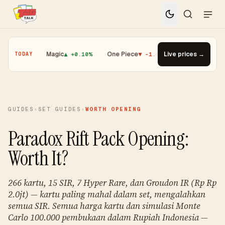
01%
·
Magic
▲ +0.10%
·
One Piece
▼ -1.08%
·
Top Gainer · Booster
Live prices →
TODAY
GUIDES
›
SET GUIDES
›
WORTH OPENING
Paradox Rift Pack Opening:
Worth It?
266 kartu, 15 SIR, 7 Hyper Rare, dan Groudon IR (Rp Rp
2.0jt) — kartu paling mahal dalam set, mengalahkan
semua SIR. Semua harga kartu dan simulasi Monte
Carlo 100.000 pembukaan dalam Rupiah Indonesia —