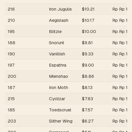
216
Iron Jugulis
$
10.21
Rp
Rp 18
210
Aegislash
$
10.17
Rp
Rp 18
195
Blitzle
$
10.00
Rp
Rp 17
188
Snorunt
$
9.81
Rp
Rp 17
190
Vanillish
$
9.33
Rp
Rp 16
197
Espathra
$
9.00
Rp
Rp 16
200
Mienshao
$
8.86
Rp
Rp 15
187
Iron Moth
$
8.13
Rp
Rp 14
215
Cyclizar
$
7.63
Rp
Rp 13
185
Toedscruel
$
7.57
Rp
Rp 13
203
Slither Wing
$
6.27
Rp
Rp 11