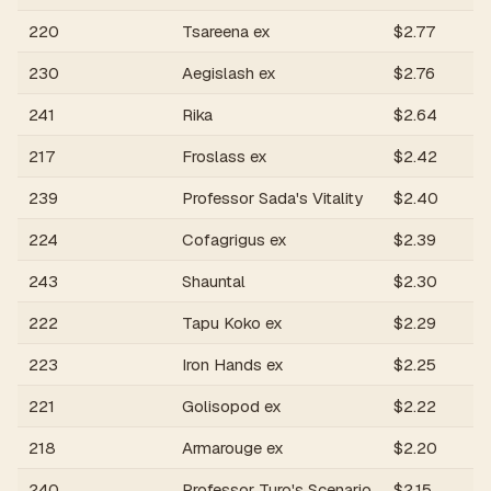
220
Tsareena ex
$
2.77
230
Aegislash ex
$
2.76
241
Rika
$
2.64
217
Froslass ex
$
2.42
239
Professor Sada's Vitality
$
2.40
224
Cofagrigus ex
$
2.39
243
Shauntal
$
2.30
222
Tapu Koko ex
$
2.29
223
Iron Hands ex
$
2.25
221
Golisopod ex
$
2.22
218
Armarouge ex
$
2.20
240
Professor Turo's Scenario
$
2.15