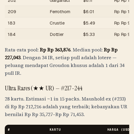
202
Garganacl
$
6.11
Rp
Rp 10
209
Ferrothorn
$
6.01
Rp
Rp 10
183
Crustle
$
5.49
Rp
Rp 98
184
Dottler
$
5.33
Rp
Rp 95
Rata-rata pool:
Rp
Rp 363,876
. Median pool:
Rp
Rp
227,043
. Dengan 34 IR, setiap pull adalah lotere —
peluang mendapat Groudon khusus adalah 1 dari 34
pull IR.
Ultra Rares (★★ UR) —
#217–244
28 kartu. Estimasi
~1 in 15 packs
. Maushold ex (#233)
di
Rp
Rp 212,216
adalah yang terbaik; kebanyakan UR
bernilai
Rp
Rp 35,727
–
Rp
Rp 71,453
.
#
KARTU
HARGA (USD)