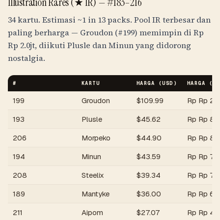
Illustration Rares (★ IR) —
#183–216
34 kartu. Estimasi
~1 in 13 packs
. Pool IR terbesar dan
paling berharga — Groudon (#199) memimpin di
Rp
Rp 2.0jt
, diikuti Plusle dan Minun yang didorong
nostalgia.
#
KARTU
HARGA (USD)
HARGA (
I
199
Groudon
$
109.99
Rp
Rp 2.0
193
Plusle
$
45.62
Rp
Rp 81
206
Morpeko
$
44.90
Rp
Rp 80
194
Minun
$
43.59
Rp
Rp 77
208
Steelix
$
39.34
Rp
Rp 70
189
Mantyke
$
36.00
Rp
Rp 64
211
Aipom
$
27.07
Rp
Rp 48