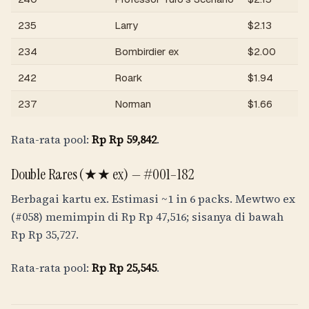
235
Larry
$
2.13
234
Bombirdier ex
$
2.00
242
Roark
$
1.94
237
Norman
$
1.66
Rata-rata pool:
Rp
Rp 59,842
.
Double Rares (★★ ex) —
#001–182
Berbagai kartu ex. Estimasi
~1 in 6 packs
. Mewtwo ex
(#058) memimpin di
Rp
Rp 47,516
; sisanya di bawah
Rp
Rp 35,727
.
Rata-rata pool:
Rp
Rp 25,545
.