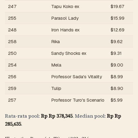
247
Tapu Koko ex
$
19.67
255
Parasol Lady
$
15.99
248
Iron Hands ex
$
12.69
258
Rika
$
9.62
250
Sandy Shocks ex
$
9.31
254
Mela
$
9.00
256
Professor Sada's Vitality
$
8.99
259
Tulip
$
8.90
257
Professor Turo's Scenario
$
5.99
Rata-rata pool:
Rp
Rp 378,345
. Median pool:
Rp
Rp
285,635
.