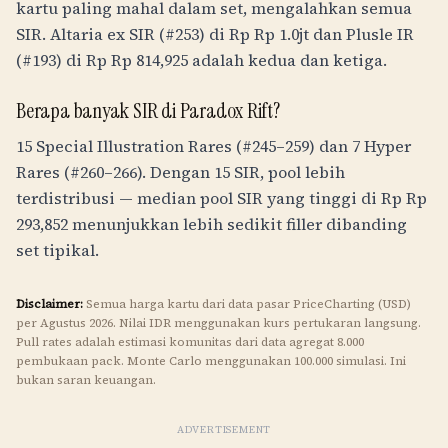
kartu paling mahal dalam set, mengalahkan semua
SIR. Altaria ex SIR (#253) di
Rp
Rp 1.0jt
dan Plusle IR
(#193) di
Rp
Rp 814,925
adalah kedua dan ketiga.
Berapa banyak SIR di Paradox Rift?
15 Special Illustration Rares (#245–259) dan 7 Hyper
Rares (#260–266). Dengan 15 SIR, pool lebih
terdistribusi — median pool SIR yang tinggi di
Rp
Rp
293,852
menunjukkan lebih sedikit filler dibanding
set tipikal.
Disclaimer:
Semua harga kartu dari data pasar PriceCharting (USD)
per Agustus 2026. Nilai
IDR
menggunakan kurs pertukaran langsung.
Pull rates adalah estimasi komunitas dari data agregat 8.000
pembukaan pack. Monte Carlo menggunakan 100.000 simulasi. Ini
bukan saran keuangan.
ADVERTISEMENT