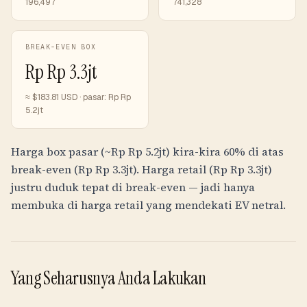
196,497
741,328
BREAK-EVEN BOX
Rp
Rp 3.3jt
≈ $
183.81
USD · pasar:
Rp
Rp
5.2jt
Harga box pasar (~
Rp
Rp 5.2jt
) kira-kira 60% di atas
break-even (
Rp
Rp 3.3jt
). Harga retail (
Rp
Rp 3.3jt
)
justru duduk tepat di break-even — jadi hanya
membuka di harga retail yang mendekati EV netral.
Yang Seharusnya Anda Lakukan