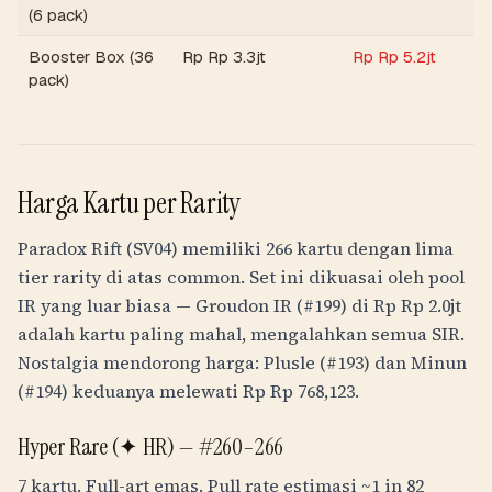
(6 pack)
Booster Box (36
Rp
Rp 3.3jt
Rp
Rp 5.2jt
pack)
Harga Kartu per Rarity
Paradox Rift (SV04) memiliki 266 kartu dengan lima
tier rarity di atas common. Set ini dikuasai oleh pool
IR yang luar biasa — Groudon IR (#199) di
Rp
Rp 2.0jt
adalah kartu paling mahal, mengalahkan semua SIR.
Nostalgia mendorong harga: Plusle (#193) dan Minun
(#194) keduanya melewati
Rp
Rp 768,123
.
Hyper Rare (✦ HR) —
#260–266
7 kartu. Full-art emas. Pull rate estimasi
~1 in 82