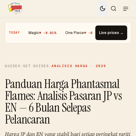
 -0.25%
·
Magic
▼ -0.01%
·
One Piece
▼ -0.14%
·
Live prices →
Top Gainer · Pal
TODAY
GUIDES
›
SET GUIDES
›
ANALISIS HARGA · 2026
Panduan Harga Phantasmal
Flames: Analisis Pasaran JP vs
EN — 6 Bulan Selepas
Pelancaran
Harga JP dan EN yang stabil bagi setiap peringkat rariti