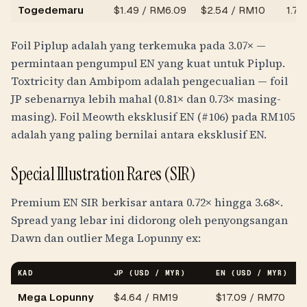
Togedemaru
$
1.49
/
RM6.09
$
2.54
/
RM10
1.70
Foil Piplup adalah yang terkemuka pada 3.07× —
permintaan pengumpul EN yang kuat untuk Piplup.
Toxtricity dan Ambipom adalah pengecualian — foil
JP sebenarnya lebih mahal (0.81× dan 0.73× masing-
masing). Foil Meowth eksklusif EN (#106) pada
RM105
adalah yang paling bernilai antara eksklusif EN.
Special Illustration Rares (SIR)
Premium EN SIR berkisar antara 0.72× hingga 3.68×.
Spread yang lebar ini didorong oleh penyongsangan
Dawn dan outlier Mega Lopunny ex:
KAD
JP (USD / MYR)
EN (USD / MYR)
Mega Lopunny
$
4.64
/
RM19
$
17.09
/
RM70