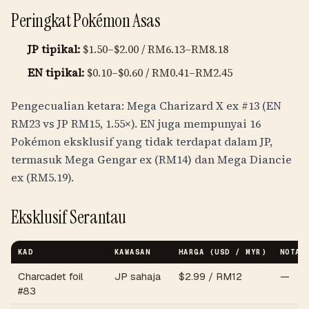
Peringkat Pokémon Asas
JP tipikal:
$1.50–$2.00 /
RM6.13
–
RM8.18
EN tipikal:
$0.10–$0.60 /
RM0.41
–
RM2.45
Pengecualian ketara: Mega Charizard X ex #13 (EN
RM23
vs JP
RM15
, 1.55×). EN juga mempunyai 16
Pokémon eksklusif yang tidak terdapat dalam JP,
termasuk Mega Gengar ex (
RM14
) dan Mega Diancie
ex (
RM5.19
).
Eksklusif Serantau
KAD
KAWASAN
HARGA (USD / MYR)
NOTA
Charcadet foil
JP sahaja
$2.99 /
RM12
—
#83