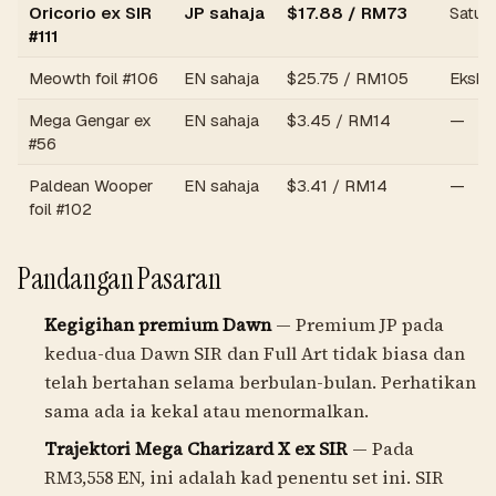
Oricorio ex SIR
JP sahaja
$17.88 /
RM73
Satu-s
#111
Meowth foil #106
EN sahaja
$25.75 /
RM105
Eksklu
Mega Gengar ex
EN sahaja
$3.45 /
RM14
—
#56
Paldean Wooper
EN sahaja
$3.41 /
RM14
—
foil #102
Pandangan Pasaran
Kegigihan premium Dawn
— Premium JP pada
kedua-dua Dawn SIR dan Full Art tidak biasa dan
telah bertahan selama berbulan-bulan. Perhatikan
sama ada ia kekal atau menormalkan.
Trajektori Mega Charizard X ex SIR
— Pada
RM3,558
EN, ini adalah kad penentu set ini. SIR