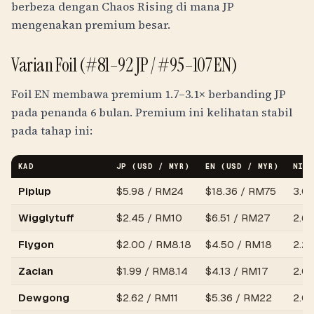
berbeza dengan Chaos Rising di mana JP
mengenakan premium besar.
Varian Foil (#81–92 JP / #95–107 EN)
Foil EN membawa premium 1.7–3.1× berbanding JP
pada penanda 6 bulan. Premium ini kelihatan stabil
pada tahap ini:
KAD
JP (USD / MYR)
EN (USD / MYR)
NISB
Piplup
$
5.98
/
RM24
$
18.36
/
RM75
3.07
Wigglytuff
$
2.45
/
RM10
$
6.51
/
RM27
2.66
Flygon
$
2.00
/
RM8.18
$
4.50
/
RM18
2.25
Zacian
$
1.99
/
RM8.14
$
4.13
/
RM17
2.0
Dewgong
$
2.62
/
RM11
$
5.36
/
RM22
2.0