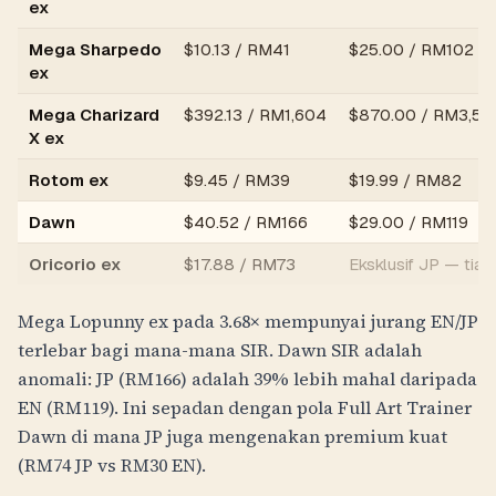
ex
Mega Sharpedo
$
10.13
/
RM41
$
25.00
/
RM102
ex
Mega Charizard
$
392.13
/
RM1,604
$
870.00
/
RM3,55
X ex
Rotom ex
$
9.45
/
RM39
$
19.99
/
RM82
Dawn
$
40.52
/
RM166
$
29.00
/
RM119
Oricorio ex
$17.88 /
RM73
Eksklusif JP — tiad
Mega Lopunny ex pada 3.68× mempunyai jurang EN/JP
terlebar bagi mana-mana SIR. Dawn SIR adalah
anomali: JP (
RM166
) adalah 39% lebih mahal daripada
EN (
RM119
). Ini sepadan dengan pola Full Art Trainer
Dawn di mana JP juga mengenakan premium kuat
(
RM74
JP vs
RM30
EN).