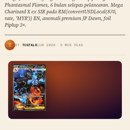
Phantasmal Flames, 6 bulan selepas pelancaran. Mega
Charizard X ex SIR pada RM{convertUSDLocal(870,
rate, 'MYR')} EN, anomali premium JP Dawn, foil
Piplup 3×.
T
BY
TCGTALK
JUN 2026
·
9
MIN READ