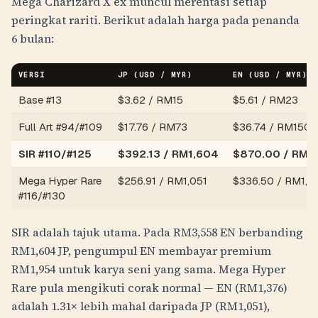
Mega Charizard X ex muncul merentasi setiap
peringkat rariti. Berikut adalah harga pada penanda
6 bulan:
VERSI
JP (USD / MYR)
EN (USD / MYR)
Base #13
$
3.62
/
RM15
$
5.61
/
RM23
Full Art #94/#109
$
17.76
/
RM73
$
36.74
/
RM150
SIR #110/#125
$
392.13
/
RM1,604
$
870.00
/
RM3
Mega Hyper Rare
$
256.91
/
RM1,051
$
336.50
/
RM1,3
#116/#130
SIR adalah tajuk utama. Pada
RM3,558
EN berbanding
RM1,604
JP, pengumpul EN membayar premium
RM1,954
untuk karya seni yang sama. Mega Hyper
Rare pula mengikuti corak normal — EN (
RM1,376
)
adalah 1.31× lebih mahal daripada JP (
RM1,051
),