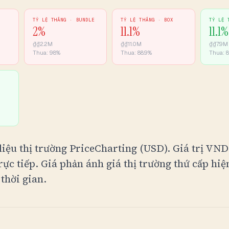
K
TỶ LỆ THẮNG ·
BUNDLE
TỶ LỆ THẮNG ·
BOX
TỶ LỆ 
2
%
11.1
%
11.1
%
₫
₫2.2M
₫
₫11.0M
₫
₫7.9M
Thua:
98
%
Thua:
88.9
%
Thua:
8
 liệu thị trường PriceCharting (USD). Giá trị
VND
rực tiếp. Giá phản ánh giá thị trường thứ cấp hiện
 thời gian.