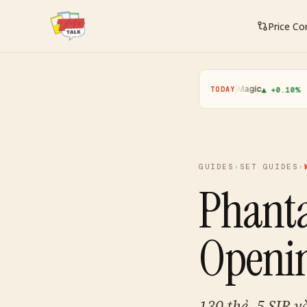
Price C
Pokemon
·
Yugioh
·
Magic
·
One P
▲ +0.10%
▲ +0.01%
▲ +0.10%
TODAY
GUIDES
›
SET GUIDES
›
Phant
Openi
130 thẻ, 5 SIR 