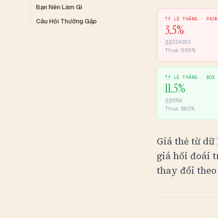
Bạn Nên Làm Gì
TỶ LỆ THẮNG ·
PAC
Câu Hỏi Thường Gặp
3.5
%
₫
₫324,193
Thua:
96.5
%
TỶ LỆ THẮNG ·
BOX
11.5
%
₫
₫6.1M
Thua:
88.5
%
Giá thẻ từ dữ
giá hối đoái t
thay đổi theo