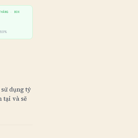
THẮNG ·
BOX
8.9
%
sử dụng tỷ
 tại và sẽ