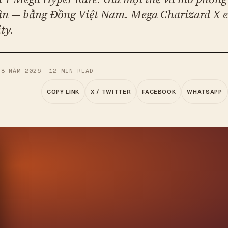
ần — bằng Đồng Việt Nam. Mega Charizard X e
ity.
 8 NĂM 2026
·
12
MIN READ
COPY LINK
X / TWITTER
FACEBOOK
WHATSAPP