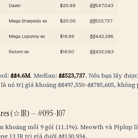
Dawn
$
20.89
₫
₫547,043
Mega Sharpedo ex
$
20.00
₫
₫523,737
Mega Lopunny ex
$
16.89
₫
₫442,296
Rotom ex
$
16.50
₫
₫432,083
ool:
₫
₫4.6M
. Median:
₫
₫523,737
. Nếu bạn lấy được
 là nó trị giá khoảng
₫
₫497,550
–
₫
₫785,605
, không
Rares (☆ IR) — #095–107
ến khoảng mỗi 9 gói (11.1%). Meowth và Piplup là
ong 13 IR trị giá dưới
₫
₫130,934
.