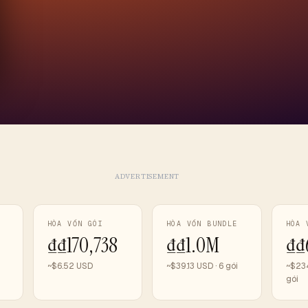
ADVERTISEMENT
HÒA VỐN GÓI
HÒA VỐN BUNDLE
HÒA 
₫₫170,738
₫₫1.0M
₫₫
~$6.52 USD
~$39.13 USD · 6 gói
~$234
gói