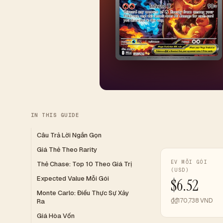
IN THIS GUIDE
Câu Trả Lời Ngắn Gọn
Giá Thẻ Theo Rarity
EV MỖI GÓI
Thẻ Chase: Top 10 Theo Giá Trị
(USD)
Expected Value Mỗi Gói
$6.52
Monte Carlo: Điều Thực Sự Xảy
₫₫170,738 VND
Ra
Giá Hòa Vốn