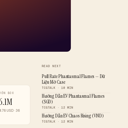
READ NEXT
Pull Rate Phantasmal Flames — Dữ
Liệu Mở Case
TCGTALK · 10 MIN
VỐN BOX
Hướng Dẫn EV Phantasmal Flames
6.1M
(SGD)
TCGTALK · 12 MIN
.76 USD · 36
Hướng Dẫn EV Chaos Rising (VND)
TCGTALK · 12 MIN