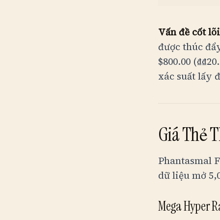
Vấn đề cốt lõi
được thúc đẩ
$800.00 (
₫
₫20
xác suất lấy 
Giá Thẻ T
Phantasmal Fl
dữ liệu mở 5,
Mega Hyper R