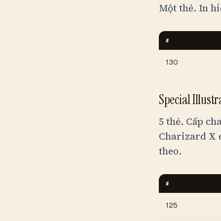
Một thẻ. In h
#
130
Special Illus
5 thẻ. Cấp ch
Charizard X e
theo.
#
125