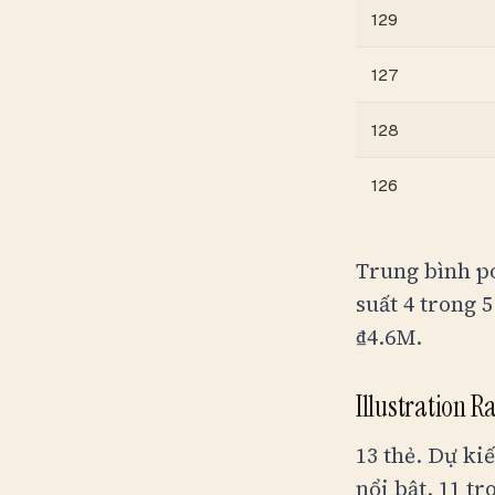
129
127
128
126
Trung bình p
suất 4 trong 5
₫4.6M
.
Illustration 
13 thẻ. Dự ki
nổi bật. 11 tr