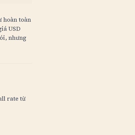
ư hoàn toàn
giá USD
ói, nhưng
l rate từ