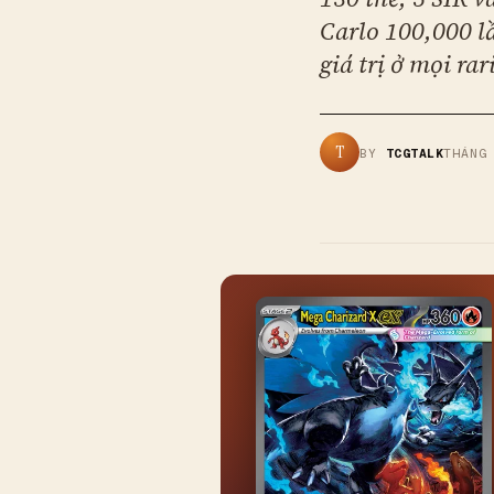
Carlo 100,000 l
giá trị ở mọi rar
T
BY
TCGTALK
THÁNG