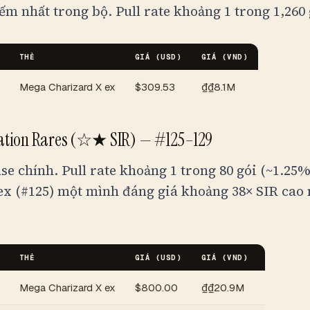
iếm nhất trong bộ. Pull rate khoảng 1 trong 1,260 
THẺ
GIÁ (USD)
GIÁ (
VND
)
Mega Charizard X ex
$
309.53
₫
₫8.1M
tration Rares (☆★ SIR) — #125–129
ase chính. Pull rate khoảng 1 trong 80 gói (~1.25
x (#125) một mình đáng giá khoảng 38× SIR cao 
THẺ
GIÁ (USD)
GIÁ (
VND
)
Mega Charizard X ex
$
800.00
₫
₫20.9M