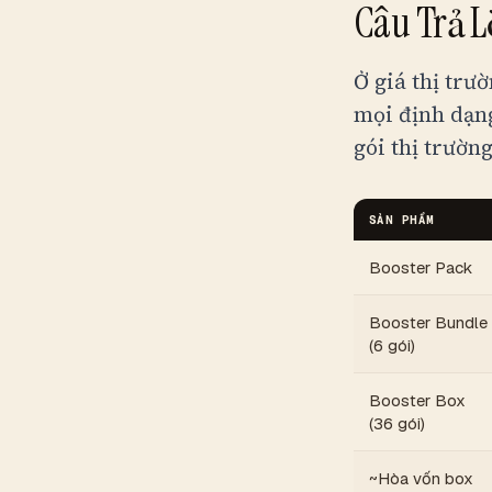
Câu Trả 
Ở giá thị trư
mọi định dạng
gói thị trường
SẢN PHẨM
Booster Pack
Booster Bundle
(6 gói)
Booster Box
(36 gói)
~Hòa vốn box