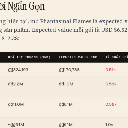
Lời Ngắn Gọn
ờng hiện tại, mở Phantasmal Flames là expected 
 sản phẩm. Expected value mỗi gói là USD $6.52 
 $12.38:
GIÁ THỊ TRƯỜNG (
VND
)
EXPECTED VALUE THẺ
TỶ SUẤT HO
₫
₫324,193
₫
₫170,738
0.51×
₫
₫2.2M
₫
₫1.0M
0.56×
₫
₫11.0M
₫
₫6.1M
0.58×
~
₫
₫6.1M
₫
₫6.1M
1.0×