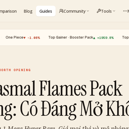
omparison
Blog
Guides
Community
Tools
iece
·
Top Gainer · Booster Pack
·
Top Loser · 
▼ -1.08%
▲ +1959.8%
WORTH OPENING
asmal Flames Pack
ng: Có Đáng Mở Kh
và 1 Mega Hyper Rare. Giá mọi thẻ và mô phỏn