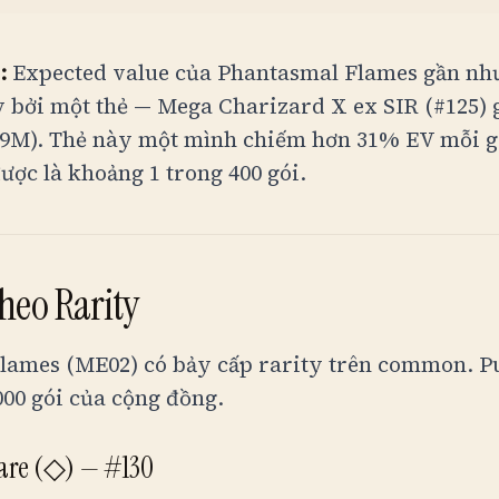
:
Expected value của Phantasmal Flames gần nh
y bởi một thẻ — Mega Charizard X ex SIR (#125) 
.9M
). Thẻ này một mình chiếm hơn 31% EV mỗi g
được là khoảng 1 trong 400 gói.
heo Rarity
ames (ME02) có bảy cấp rarity trên common. Pul
000 gói của cộng đồng.
are (◇) — #130