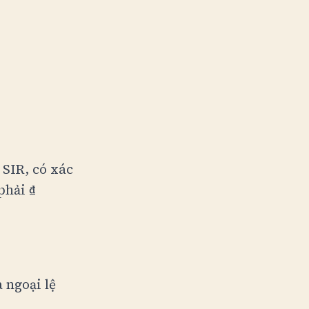
 SIR, có xác
 phải
₫
 ngoại lệ