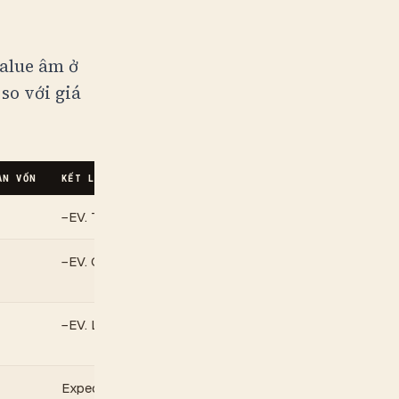
value âm ở
so với giá
ÀN VỐN
KẾT LUẬN
−EV. Trả thêm 96% so với expected value thẻ.
−EV. Chi phí mỗi gói tốt hơn một chút, vẫn lỗ trung bình.
−EV. Lỗ trung bình 42% số tiền bỏ ra.
Expected value bằng chi phí của bạn.