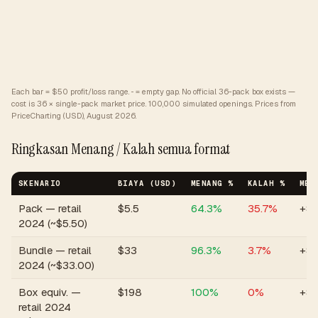
Each bar = $50 profit/loss range. ··· = empty gap. No official 36-pack box exists —
cost is 36 × single-pack market price.
100,000 simulated openings. Prices from
PriceCharting (USD), August 2026.
Ringkasan Menang / Kalah semua format
SKENARIO
BIAYA (USD)
MENANG %
KALAH %
MED
Pack — retail
$
5.5
64.3
%
35.7
%
+$1
2024 (~$5.50)
Bundle — retail
$
33
96.3
%
3.7
%
+$
2024 (~$33.00)
Box equiv. —
$
198
100
%
0
%
+$2
retail 2024