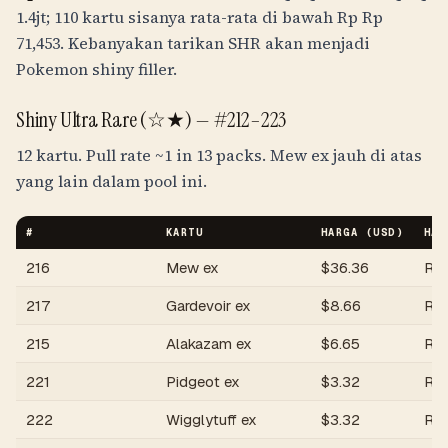
1.4jt
; 110 kartu sisanya rata-rata di bawah
Rp
Rp
71,453
. Kebanyakan tarikan SHR akan menjadi
Pokemon shiny filler.
Shiny Ultra Rare (☆★) —
#212–223
12 kartu. Pull rate
~1 in 13 packs
. Mew ex jauh di atas
yang lain dalam pool ini.
#
KARTU
HARGA (USD)
HAR
216
Mew ex
$
36.36
Rp
217
Gardevoir ex
$
8.66
Rp
215
Alakazam ex
$
6.65
Rp
221
Pidgeot ex
$
3.32
Rp
222
Wigglytuff ex
$
3.32
Rp