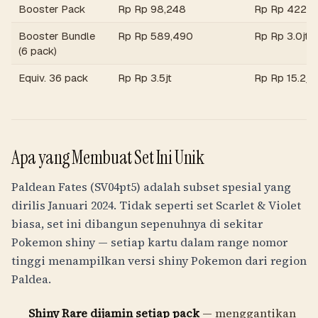
Booster Pack
Rp
Rp 98,248
Rp
Rp 422,2
Booster Bundle
Rp
Rp 589,490
Rp
Rp 3.0jt
(6 pack)
Equiv. 36 pack
Rp
Rp 3.5jt
Rp
Rp 15.2jt
Apa yang Membuat Set Ini Unik
Paldean Fates (SV04pt5) adalah subset spesial yang
dirilis Januari 2024. Tidak seperti set Scarlet & Violet
biasa, set ini dibangun sepenuhnya di sekitar
Pokemon shiny — setiap kartu dalam range nomor
tinggi menampilkan versi shiny Pokemon dari region
Paldea.
Shiny Rare dijamin setiap pack
— menggantikan