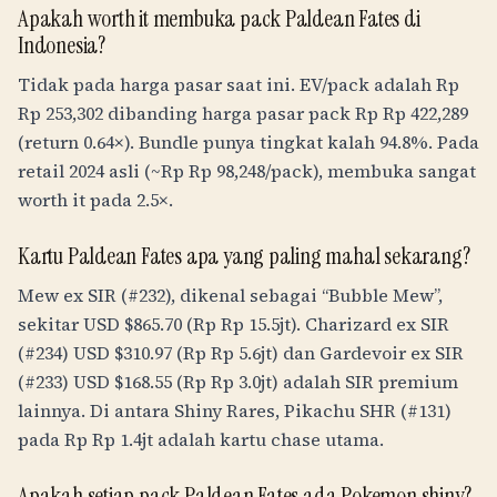
Apakah worth it membuka pack Paldean Fates di
Indonesia?
Tidak pada harga pasar saat ini. EV/pack adalah
Rp
Rp 253,302
dibanding harga pasar pack
Rp
Rp 422,289
(return 0.64×). Bundle punya tingkat kalah 94.8%. Pada
retail 2024 asli (~
Rp
Rp 98,248
/pack), membuka sangat
worth it pada 2.5×.
Kartu Paldean Fates apa yang paling mahal sekarang?
Mew ex SIR (#232), dikenal sebagai “Bubble Mew”,
sekitar USD $865.70 (
Rp
Rp 15.5jt
). Charizard ex SIR
(#234) USD $310.97 (
Rp
Rp 5.6jt
) dan Gardevoir ex SIR
(#233) USD $168.55 (
Rp
Rp 3.0jt
) adalah SIR premium
lainnya. Di antara Shiny Rares, Pikachu SHR (#131)
pada
Rp
Rp 1.4jt
adalah kartu chase utama.
Apakah setiap pack Paldean Fates ada Pokemon shiny?