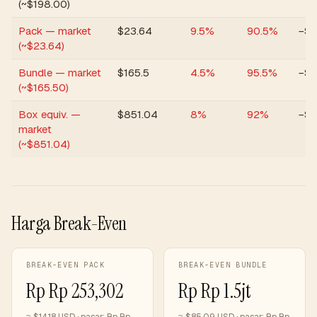
(~$198.00)
Pack — market
$
23.64
9.5
%
90.5
%
−$1
(~$23.64)
Bundle — market
$
165.5
4.5
%
95.5
%
−$1
(~$165.50)
Box equiv. —
$
851.04
8
%
92
%
−$
market
(~$851.04)
Harga Break-Even
BREAK-EVEN PACK
BREAK-EVEN BUNDLE
Rp
Rp 253,302
Rp
Rp 1.5jt