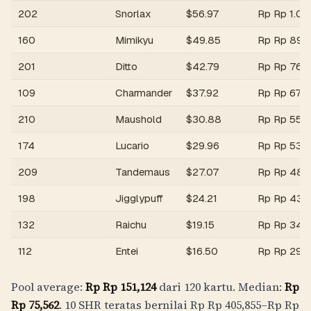
202
Snorlax
$
56.97
Rp
Rp 1.0jt
160
Mimikyu
$
49.85
Rp
Rp 890
201
Ditto
$
42.79
Rp
Rp 764
109
Charmander
$
37.92
Rp
Rp 677
210
Maushold
$
30.88
Rp
Rp 551
174
Lucario
$
29.96
Rp
Rp 535,
209
Tandemaus
$
27.07
Rp
Rp 483
198
Jigglypuff
$
24.21
Rp
Rp 432
132
Raichu
$
19.15
Rp
Rp 342
112
Entei
$
16.50
Rp
Rp 294
Pool average:
Rp
Rp 151,124
dari 120 kartu. Median:
Rp
Rp 75,562
. 10 SHR teratas bernilai
Rp
Rp 405,855
–
Rp
Rp