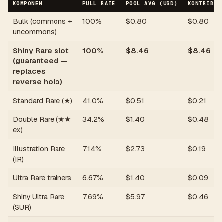
KOMPONEN
PULL RATE
POOL AVG (USD)
KONTRIBUS
Bulk (commons +
100%
$
0.80
$
0.80
uncommons)
Shiny Rare slot
100%
$
8.46
$
8.46
(guaranteed —
replaces
reverse holo)
Standard Rare (★)
41.0%
$
0.51
$
0.21
Double Rare (★★
34.2%
$
1.40
$
0.48
ex)
Illustration Rare
7.14%
$
2.73
$
0.19
(IR)
Ultra Rare trainers
6.67%
$
1.40
$
0.09
Shiny Ultra Rare
7.69%
$
5.97
$
0.46
(SUR)