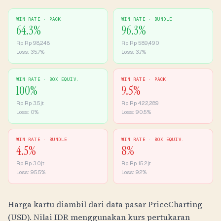
WIN RATE ·
PACK
WIN RATE ·
BUNDLE
64.3
%
96.3
%
Rp
Rp 98,248
Rp
Rp 589,490
Loss:
35.7
%
Loss:
3.7
%
WIN RATE ·
BOX EQUIV.
WIN RATE ·
PACK
100
%
9.5
%
Rp
Rp 3.5jt
Rp
Rp 422,289
Loss:
0
%
Loss:
90.5
%
WIN RATE ·
BUNDLE
WIN RATE ·
BOX EQUIV.
4.5
%
8
%
Rp
Rp 3.0jt
Rp
Rp 15.2jt
Loss:
95.5
%
Loss:
92
%
Harga kartu diambil dari data pasar PriceCharting
(USD). Nilai
IDR
menggunakan kurs pertukaran