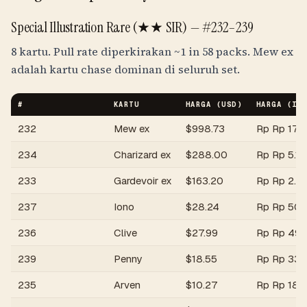
Special Illustration Rare (★★ SIR) —
#232–239
8 kartu. Pull rate diperkirakan
~1 in 58 packs
. Mew ex
adalah kartu chase dominan di seluruh set.
#
KARTU
HARGA (USD)
HARGA (
ID
232
Mew ex
$
998.73
Rp
Rp 17.8
234
Charizard ex
$
288.00
Rp
Rp 5.1jt
233
Gardevoir ex
$
163.20
Rp
Rp 2.9j
237
Iono
$
28.24
Rp
Rp 504
236
Clive
$
27.99
Rp
Rp 499
239
Penny
$
18.55
Rp
Rp 331
235
Arven
$
10.27
Rp
Rp 183