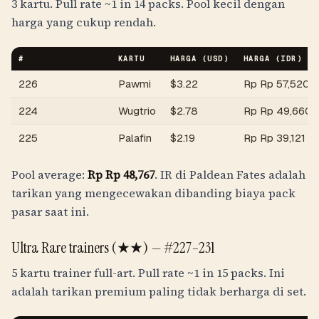
3 kartu. Pull rate
~1 in 14 packs
. Pool kecil dengan
harga yang cukup rendah.
#
KARTU
HARGA (USD)
HARGA (
IDR
)
226
Pawmi
$
3.22
Rp
Rp 57,520
224
Wugtrio
$
2.78
Rp
Rp 49,660
225
Palafin
$
2.19
Rp
Rp 39,121
Pool average:
Rp
Rp 48,767
. IR di Paldean Fates adalah
tarikan yang mengecewakan dibanding biaya pack
pasar saat ini.
Ultra Rare trainers (★★) —
#227–231
5 kartu trainer full-art. Pull rate
~1 in 15 packs
. Ini
adalah tarikan premium paling tidak berharga di set.