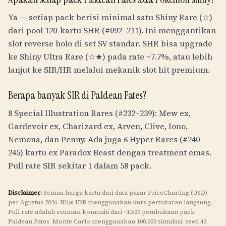
Ya — setiap pack berisi minimal satu Shiny Rare (☆)
dari pool 120-kartu SHR (#092–211). Ini menggantikan
slot reverse holo di set SV standar. SHR bisa upgrade
ke Shiny Ultra Rare (☆★) pada rate ~7.7%, atau lebih
lanjut ke SIR/HR melalui mekanik slot hit premium.
Berapa banyak SIR di Paldean Fates?
8 Special Illustration Rares (#232–239): Mew ex,
Gardevoir ex, Charizard ex, Arven, Clive, Iono,
Nemona, dan Penny. Ada juga 6 Hyper Rares (#240–
245) kartu ex Paradox Beast dengan treatment emas.
Pull rate SIR sekitar 1 dalam 58 pack.
Disclaimer:
Semua harga kartu dari data pasar PriceCharting (USD)
per Agustus 2026. Nilai
IDR
menggunakan kurs pertukaran langsung.
Pull rate adalah estimasi komuniti dari ~1.500 pembukaan pack
Paldean Fates. Monte Carlo menggunakan 100.000 simulasi, seed 42.