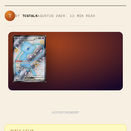
T
BY
TCGTALK
AGUSTUS 2026
·
13
MIN READ
ADVERTISEMENT
HABIS CETAK