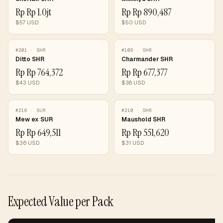
Rp
Rp 1.0jt
Rp
Rp 890,487
$
57
USD
$
50
USD
#
201
·
SHR
#
109
·
SHR
Ditto SHR
Charmander SHR
Rp
Rp 764,372
Rp
Rp 677,377
$
43
USD
$
38
USD
#
216
·
SUR
#
210
·
SHR
Mew ex SUR
Maushold SHR
Rp
Rp 649,511
Rp
Rp 551,620
$
36
USD
$
31
USD
Expected Value per Pack