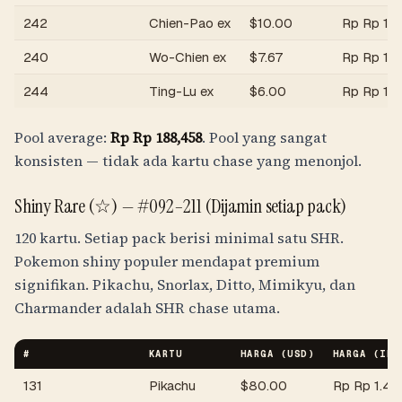
242
Chien-Pao ex
$
10.00
Rp
Rp 17
240
Wo-Chien ex
$
7.67
Rp
Rp 13
244
Ting-Lu ex
$
6.00
Rp
Rp 10
Pool average:
Rp
Rp 188,458
. Pool yang sangat
konsisten — tidak ada kartu chase yang menonjol.
Shiny Rare (☆) — #092–211 (Dijamin setiap pack)
120 kartu. Setiap pack berisi minimal satu SHR.
Pokemon shiny populer mendapat premium
signifikan. Pikachu, Snorlax, Ditto, Mimikyu, dan
Charmander adalah SHR chase utama.
#
KARTU
HARGA (USD)
HARGA (
IDR
131
Pikachu
$
80.00
Rp
Rp 1.4jt