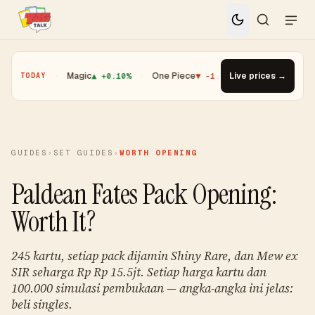
.01%
·
Magic
▲ +0.10%
·
One Piece
▼ -1.08%
·
Top Gainer · Booster
Live prices →
TODAY
GUIDES
›
SET GUIDES
›
WORTH OPENING
Paldean Fates Pack Opening:
Worth It?
245 kartu, setiap pack dijamin Shiny Rare, dan Mew ex
SIR seharga Rp Rp 15.5jt. Setiap harga kartu dan
100.000 simulasi pembukaan — angka-angka ini jelas:
beli singles.