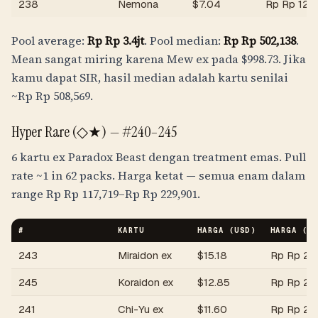
238
Nemona
$
7.04
Rp
Rp 125
Pool average:
Rp
Rp 3.4jt
. Pool median:
Rp
Rp 502,138
.
Mean sangat miring karena Mew ex pada $
998.73
. Jika
kamu dapat SIR, hasil median adalah kartu senilai
~
Rp
Rp 508,569
.
Hyper Rare (◇★) —
#240–245
6 kartu ex Paradox Beast dengan treatment emas. Pull
rate
~1 in 62 packs
. Harga ketat — semua enam dalam
range
Rp
Rp 117,719
–
Rp
Rp 229,901
.
#
KARTU
HARGA (USD)
HARGA (
I
243
Miraidon ex
$
15.18
Rp
Rp 271
245
Koraidon ex
$
12.85
Rp
Rp 22
241
Chi-Yu ex
$
11.60
Rp
Rp 20