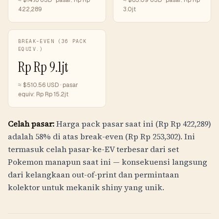
≈ $
14.18
USD · pasar:
Rp
Rp
≈ $
85.09
USD · pasar:
Rp
Rp
422,289
3.0jt
BREAK-EVEN (36 PACK
EQUIV.)
Rp
Rp 9.1jt
≈ $
510.56
USD · pasar
equiv:
Rp
Rp 15.2jt
Celah pasar:
Harga pack pasar saat ini (
Rp
Rp 422,289
)
adalah 58% di atas break-even (
Rp
Rp 253,302
). Ini
termasuk celah pasar-ke-EV terbesar dari set
Pokemon manapun saat ini — konsekuensi langsung
dari kelangkaan out-of-print dan permintaan
kolektor untuk mekanik shiny yang unik.