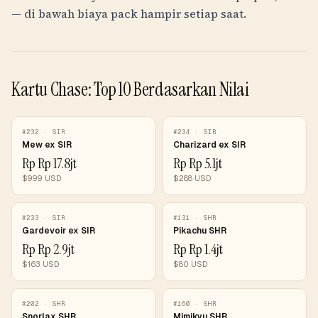
— di bawah biaya pack hampir setiap saat.
Kartu Chase: Top 10 Berdasarkan Nilai
#
232
·
SIR
#
234
·
SIR
Mew ex SIR
Charizard ex SIR
Rp
Rp 17.8jt
Rp
Rp 5.1jt
$
999
USD
$
288
USD
#
233
·
SIR
#
131
·
SHR
Gardevoir ex SIR
Pikachu SHR
Rp
Rp 2.9jt
Rp
Rp 1.4jt
$
163
USD
$
80
USD
#
202
·
SHR
#
160
·
SHR
Snorlax SHR
Mimikyu SHR