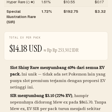
Hyper Rare (◇★)
1.61%
$
10.55
$
0.17
Special
1.72%
$
192.75
$
3.32
Illustration Rare
(SIR)
TOTAL EV PER PACK
$
14.18
USD
≈
Rp
Rp 253,302
IDR
Slot Shiny Rare menyumbang 60% dari semua EV
pack.
Ini unik — tidak ada set Pokemon lain yang
punya slot premium terjamin dengan proporsi EV
setinggi ini.
SIR menyumbang $3.10 (22% EV)
, hampir
sepenuhnya didorong Mew ex pada $865.70. Tanpa
Mew ex, EV SIR per pack turun menjadi sekitar