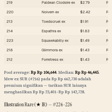
219
Paldean Clodsire ex
$
2.79
Rp
220
Noivern ex
$
2.42
Rp
213
Toedscruel ex
$
1.91
Rp
214
Espathra ex
$
1.83
Rp
223
Squawkabilly ex
$
1.49
Rp
218
Glimmora ex
$
1.43
Rp
212
Forretress ex
$
1.43
Rp
Pool average:
Rp
Rp 106,644
. Median:
Rp
Rp 46,445
.
Mew ex SUR (#216) pada
Rp
Rp 662,730
adalah
premium signifikan — tarikan SUR lainnya
menghasilkan
Rp
Rp 23,401
–
Rp
Rp 142,728
.
Illustration Rare (★ IR) —
#224–226