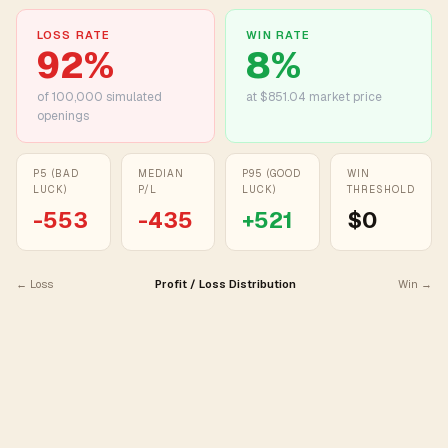
LOSS RATE
WIN RATE
92
%
8
%
of
100,000
simulated
at $851.04 market price
openings
P5 (BAD
MEDIAN
P95 (GOOD
WIN
LUCK)
P/L
LUCK)
THRESHOLD
-553
-435
+
521
$0
← Loss
Profit / Loss Distribution
Win →