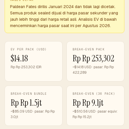
Paldean Fates dirilis Januari 2024 dan tidak lagi dicetak.
Semua produk sealed dijual di harga pasar sekunder yang
jauh lebih tinggi dari harga retail asli. Analisis EV di bawah
mencerminkan harga pasar saat ini per Agustus 2026.
EV PER PACK (USD)
BREAK-EVEN PACK
$14.18
Rp Rp 253,302
Rp Rp 253,302 IDR
~$14.18 USD · pasar: Rp Rp
422,289
BREAK-EVEN BUNDLE
BREAK-EVEN (36 PACK)
Rp Rp 1.5jt
Rp Rp 9.1jt
~$85.09 USD · pasar: Rp Rp
~$510.56 USD · pasar equiv:
3.0jt
Rp Rp 15.2jt