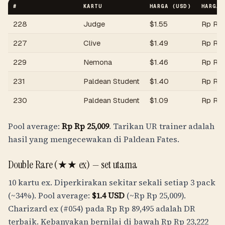
#
KARTU
HARGA (USD)
HARGA 
228
Judge
$
1.55
Rp
Rp 
227
Clive
$
1.49
Rp
Rp 
229
Nemona
$
1.46
Rp
Rp
231
Paldean Student
$
1.40
Rp
Rp
230
Paldean Student
$
1.09
Rp
Rp 
Pool average:
Rp
Rp 25,009
. Tarikan UR trainer adalah
hasil yang mengecewakan di Paldean Fates.
Double Rare (★★ ex) — set utama
10 kartu ex. Diperkirakan sekitar sekali setiap 3 pack
(~34%). Pool average:
$
1.4
USD
(~
Rp
Rp 25,009
).
Charizard ex (#054) pada
Rp
Rp 89,495
adalah DR
terbaik. Kebanyakan bernilai di bawah
Rp
Rp 23,222