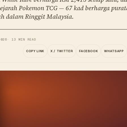
sejarah Pokemon TCG — 67 kad berharga pura
uh dalam Ringgit Malaysia.
2026
·
13
MIN READ
COPY LINK
X / TWITTER
FACEBOOK
WHATSAPP