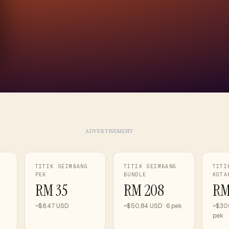
ADVERTISEMENT
TITIK SEIMBANG
TITIK SEIMBANG
TITI
PEK
BUNDLE
KOTA
RM 35
RM 208
RM
~$8.47 USD
~$50.84 USD · 6 pek
~$305
pek