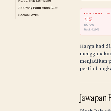
Harga Titik Seimbang
Apa Yang Patut Anda Buat
KADAR MENANG ·
PA
Soalan Lazim
7.1
%
RM
105
Rugi:
92.9
%
Harga kad di
menggunakan 
menjadikan 
pertimbangka
Jawapan 