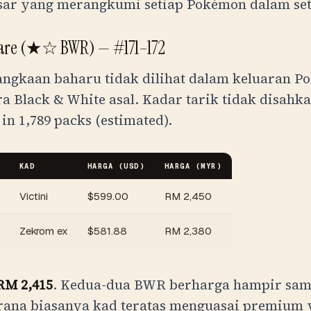
esar yang merangkumi setiap Pokémon dalam set
Rare (★☆ BWR) — #171–172
angkaan baharu tidak dilihat dalam keluaran 
ra Black & White asal. Kadar tarik tidak disahk
 in 1,789 packs (estimated)
.
KAD
HARGA (USD)
HARGA (
MYR
)
Victini
$
599.00
RM
2,450
Zekrom ex
$
581.88
RM
2,380
RM
2,415
. Kedua-dua BWR berharga hampir sam
erana biasanya kad teratas menguasai premium