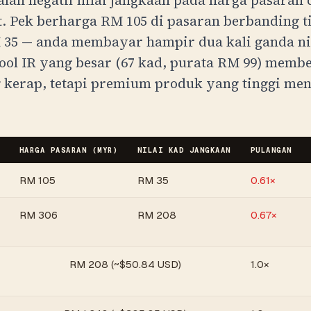
alah negatif nilai jangkaan pada harga pasaran
. Pek berharga
RM
105
di pasaran berbanding ti
M
35
— anda membayar hampir dua kali ganda ni
ool IR yang besar (67 kad, purata
RM
99
) membe
 kerap, tetapi premium produk yang tinggi me
HARGA PASARAN (
MYR
)
NILAI KAD JANGKAAN
PULANGAN
RM
105
RM
35
0.61×
RM
306
RM
208
0.67×
RM
208
(~$
50.84
USD)
1.0×