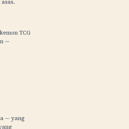
 asas.
Pokemon TCG
an —
a — yang
 yang