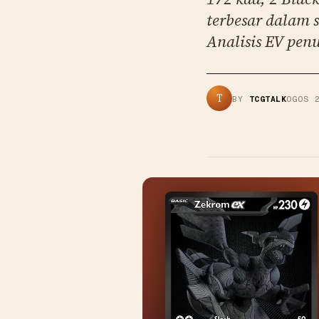
terbesar dalam 
Analisis EV pen
T
BY
TCGTALK
OGOS 