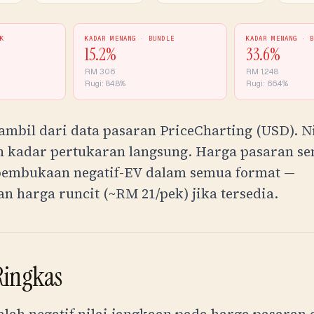
CK
KADAR MENANG ·
BUNDLE
KADAR MENANG ·
15.2
%
33.6
%
RM
306
RM
1,248
Rugi:
84.8
%
Rugi:
66.4
%
ambil dari data pasaran PriceCharting (USD). N
kadar pertukaran langsung. Harga pasaran s
pembukaan negatif-EV dalam semua format —
n harga runcit (~
RM
21
/pek) jika tersedia.
Ringkas