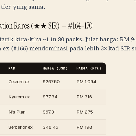
 tier yang sama.
tration Rares (★★ SIR) — #164–170
tarik kira-kira
~1 in 80 packs
. Julat harga:
RM
9
 ex (#166) mendominasi pada lebih 3× kad SIR s
KAD
HARGA (USD)
HARGA (
MYR
)
Zekrom ex
$
267.50
RM
1,094
Kyurem ex
$
77.34
RM
316
N's Plan
$
67.31
RM
275
Serperior ex
$
48.46
RM
198