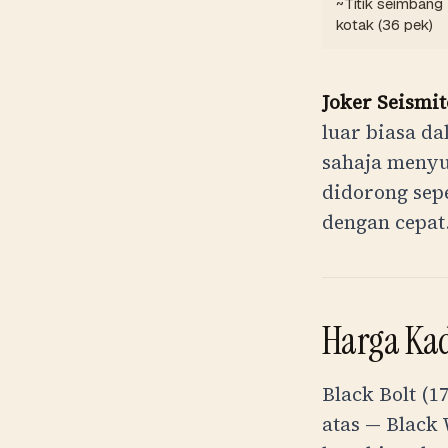
~Titik seimbang
kotak (36 pek)
Joker Seismit
luar biasa d
sahaja menyu
didorong sep
dengan cepat
Harga Ka
Black Bolt (
atas — Black