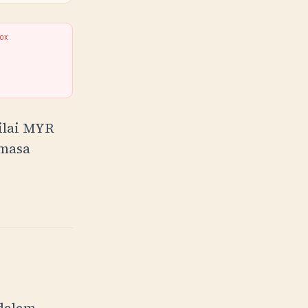
BOX
ilai
MYR
emasa