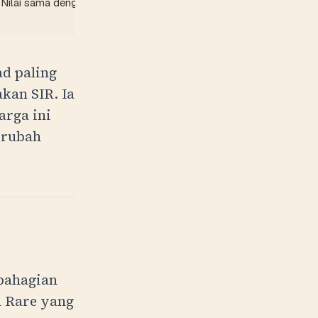
Nilai sama dengan kos.
d paling
kan SIR. Ia
arga ini
erubah
 bahagian
n Rare yang