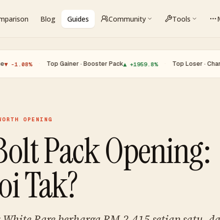
omparison
Blog
Guides
Community
Tools
·
Top Gainer · Booster Pack
·
Top Loser · Charmander
8%
▲ +1959.8%
▼
WORTH OPENING
Bolt Pack Opening:
oi Tak?
k White Rare berharga RM 2,415 setiap satu, da