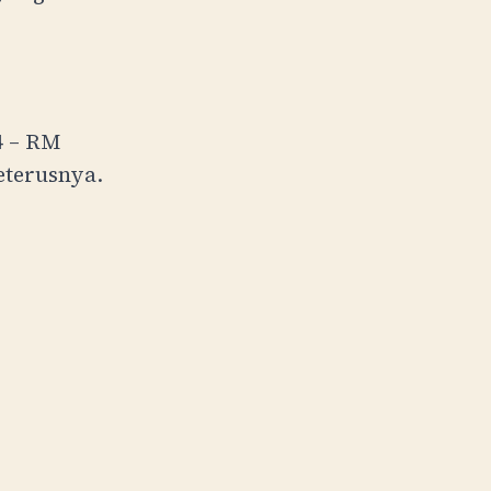
4
–
RM
eterusnya.