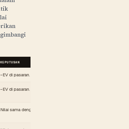
 dalam
tik
lai
rikan
ngimbangi
KEPUTUSAN
−EV di pasaran.
−EV di pasaran.
Nilai sama dengan kos.