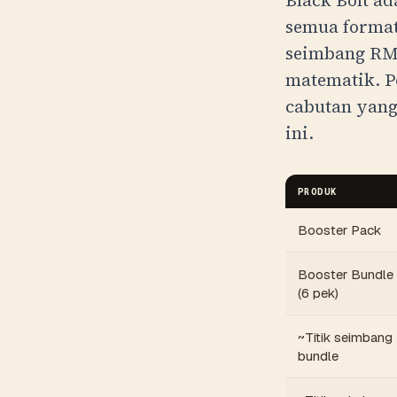
Black Bolt ad
semua format
seimbang
R
matematik. P
cabutan yang
ini.
PRODUK
Booster Pack
Booster Bundle
(6 pek)
~Titik seimbang
bundle