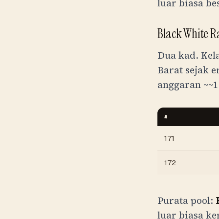
luar biasa b
Black White 
Dua kad. Kel
Barat sejak e
anggaran ~
~1
#
171
172
Purata pool:
luar biasa k