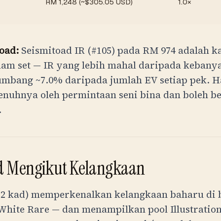
RM
1,248
(~$
305.05
USD)
1.0×
oad:
Seismitoad IR (#105) pada
RM
974
adalah ka
alam set — IR yang lebih mahal daripada kebanya
mbang ~7.0% daripada jumlah EV setiap pek. H
enuhnya oleh permintaan seni bina dan boleh b
.
d Mengikut Kelangkaan
172 kad) memperkenalkan kelangkaan baharu di
 White Rare — dan menampilkan pool Illustratio