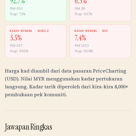
92.7
%
6.3
%
RM
633
RM
38
Rugi:
7.3
%
Rugi:
93.7
%
KADAR MENANG ·
BUNDLE
KADAR MENANG ·
BOX
3.5
%
7.4
%
RM
247
RM
1,223
Rugi:
96.5
%
Rugi:
92.6
%
Harga kad diambil dari data pasaran PriceCharting
(USD). Nilai
MYR
menggunakan kadar pertukaran
langsung. Kadar tarik diperoleh dari kira-kira 8,000+
pembukaan pek komuniti.
Jawapan Ringkas