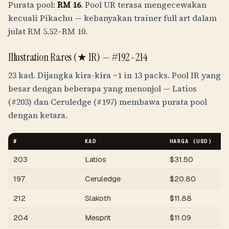
Purata pool:
RM
16
. Pool UR terasa mengecewakan
kecuali Pikachu — kebanyakan trainer full art dalam
julat
RM
5.52
–
RM
10
.
Illustration Rares (★ IR) —
#192–214
23 kad. Dijangka kira-kira
~1 in 13 packs
. Pool IR yang
besar dengan beberapa yang menonjol — Latios
(#203) dan Ceruledge (#197) membawa purata pool
dengan ketara.
#
KAD
HARGA (USD)
H
203
Latios
$
31.50
R
197
Ceruledge
$
20.80
R
212
Slakoth
$
11.88
R
204
Mesprit
$
11.09
R