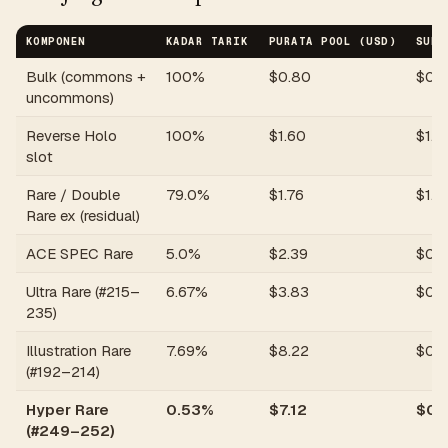
KOMPONEN
KADAR TARIK
PURATA POOL (USD)
SUMB
Bulk (commons +
100%
$
0.80
$
0.
uncommons)
Reverse Holo
100%
$
1.60
$
1.6
slot
Rare / Double
79.0%
$
1.76
$
1.3
Rare ex (residual)
ACE SPEC Rare
5.0%
$
2.39
$
0.1
Ultra Rare (#215–
6.67%
$
3.83
$
0.
235)
Illustration Rare
7.69%
$
8.22
$
0.
(#192–214)
Hyper Rare
0.53%
$
7.12
$
0.
(#249–252)