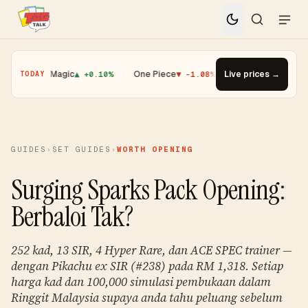
·
Magic
▲ +0.10%
·
One Piece
▼ -1.08%
·
Top Gainer · Booster Pac
Live prices →
TODAY
GUIDES
›
SET GUIDES
›
WORTH OPENING
Surging Sparks Pack Opening:
Berbaloi Tak?
252 kad, 13 SIR, 4 Hyper Rare, dan ACE SPEC trainer —
dengan Pikachu ex SIR (#238) pada RM 1,318. Setiap
harga kad dan 100,000 simulasi pembukaan dalam
Ringgit Malaysia supaya anda tahu peluang sebelum