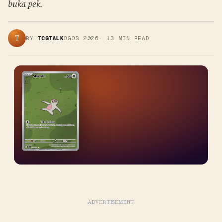
buka pek.
T
BY
TCGTALK
OGOS 2026
·
13
MIN READ
ADVERTISEMENT