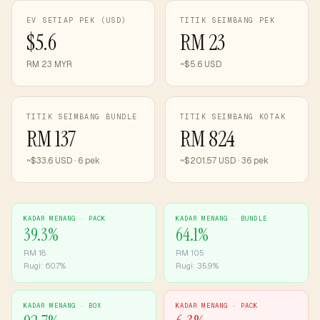
EV SETIAP PEK (USD)
TITIK SEIMBANG PEK
$5.6
RM 23
RM 23 MYR
~$5.6 USD
TITIK SEIMBANG BUNDLE
TITIK SEIMBANG KOTAK
RM 137
RM 824
~$33.6 USD · 6 pek
~$201.57 USD · 36 pek
KADAR MENANG ·
PACK
KADAR MENANG ·
BUNDLE
39.3
%
64.1
%
RM
18
RM
105
Rugi:
60.7
%
Rugi:
35.9
%
KADAR MENANG ·
BOX
KADAR MENANG ·
PACK