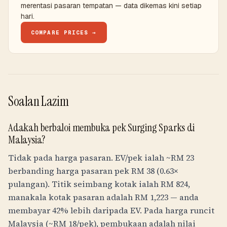
merentasi pasaran tempatan — data dikemas kini setiap
hari.
COMPARE PRICES →
Soalan Lazim
Adakah berbaloi membuka pek Surging Sparks di
Malaysia?
Tidak pada harga pasaran. EV/pek ialah ~
RM
23
berbanding harga pasaran pek
RM
38
(0.63×
pulangan). Titik seimbang kotak ialah
RM
824
,
manakala kotak pasaran adalah
RM
1,223
— anda
membayar 42% lebih daripada EV. Pada harga runcit
Malaysia (~
RM
18
/pek), pembukaan adalah nilai