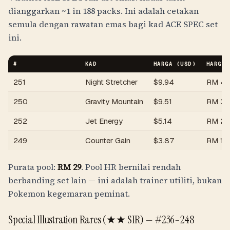
dianggarkan
~1 in 188 packs
. Ini adalah cetakan
semula dengan rawatan emas bagi kad ACE SPEC set
ini.
#
KAD
HARGA (USD)
HARGA 
251
Night Stretcher
$
9.94
RM
41
250
Gravity Mountain
$
9.51
RM
39
252
Jet Energy
$
5.14
RM
21
249
Counter Gain
$
3.87
RM
16
Purata pool:
RM
29
. Pool HR bernilai rendah
berbanding set lain — ini adalah trainer utiliti, bukan
Pokemon kegemaran peminat.
Special Illustration Rares (★★ SIR) —
#236–248