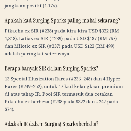
jangkaan positif (1.17×).
Apakah kad Surging Sparks paling mahal sekarang?
Pikachu ex SIR (#238) pada kira-kira USD $322 (
RM
1,318
). Latias ex SIR (#239) pada USD $187 (
RM
767
)
dan Milotic ex SIR (#237) pada USD $122 (
RM
499
)
adalah peringkat seterusnya.
Berapa banyak SIR dalam Surging Sparks?
13 Special Illustration Rares (#236–248) dan 4 Hyper
Rares (#249–252), untuk 17 kad kelangkaan premium
di atas tahap IR. Pool SIR termasuk dua cetakan
Pikachu ex berbeza (#238 pada $322 dan #247 pada
$74).
Adakah IR dalam Surging Sparks berbaloi?