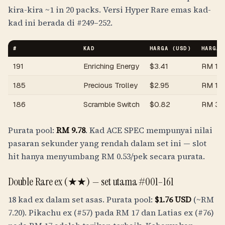
kira-kira
~1 in 20 packs
. Versi Hyper Rare emas kad-
kad ini berada di #249–252.
#
KAD
HARGA (USD)
HARGA 
191
Enriching Energy
$
3.41
RM
14
185
Precious Trolley
$
2.95
RM
12
186
Scramble Switch
$
0.82
RM
3.
Purata pool:
RM
9.78
. Kad ACE SPEC mempunyai nilai
pasaran sekunder yang rendah dalam set ini — slot
hit hanya menyumbang
RM
0.53
/pek secara purata.
Double Rare ex (★★) — set utama #001–161
18 kad ex dalam set asas. Purata pool:
$
1.76
USD
(~
RM
7.20
). Pikachu ex (#57) pada
RM
17
dan Latias ex (#76)