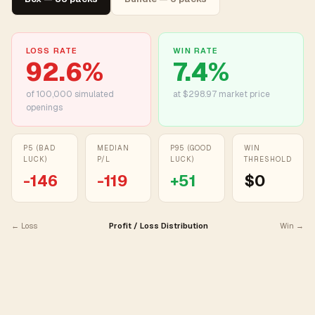
LOSS RATE
WIN RATE
92.6
%
7.4
%
of
100,000
simulated
at $298.97 market price
openings
P5 (BAD
MEDIAN
P95 (GOOD
WIN
LUCK)
P/L
LUCK)
THRESHOLD
-146
-119
+
51
$0
← Loss
Profit / Loss Distribution
Win →