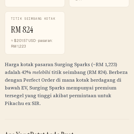
TITIK SEIMBANG KOTAK
RM
824
≈ $
201.57
USD · pasaran:
RM
1,223
Harga kotak pasaran Surging Sparks (~
RM
1,223
)
adalah 42%
melebihi
titik seimbang (
RM
824
). Berbeza
dengan Perfect Order di mana kotak berdagang di
bawah EV, Surging Sparks mempunyai premium
tersegel yang tinggi akibat permintaan untuk
Pikachu ex SIR.