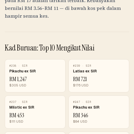
pada
RM
17
adalah tarikan terbaik. Kebanyakan
bernilai
RM
3.56
–
RM
11
— di bawah kos pek dalam
hampir semua kes.
Kad Buruan: Top 10 Mengikut Nilai
#
238
·
SIR
#
239
·
SIR
Pikachu ex SIR
Latias ex SIR
RM
1,247
RM
721
$
305
USD
$
176
USD
#
237
·
SIR
#
247
·
SIR
Milotic ex SIR
Pikachu ex SIR
RM
453
RM
346
$
111
USD
$
84
USD