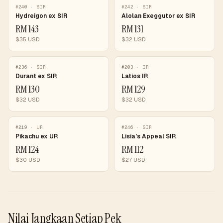
#
240
·
SIR
#
242
·
SIR
Hydreigon ex SIR
Alolan Exeggutor ex SIR
RM
143
RM
131
$
35
USD
$
32
USD
#
236
·
SIR
#
203
·
IR
Durant ex SIR
Latios IR
RM
130
RM
129
$
32
USD
$
32
USD
#
219
·
UR
#
246
·
SIR
Pikachu ex UR
Lisia's Appeal SIR
RM
124
RM
112
$
30
USD
$
27
USD
Nilai Jangkaan Setiap Pek