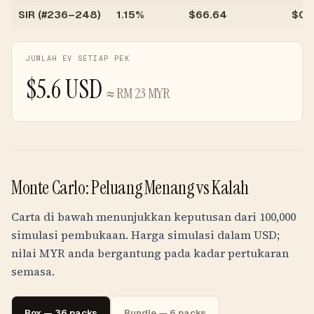
SIR (#236–248)
1.15%
$
66.64
$
0.
JUMLAH EV SETIAP PEK
$
5.6
USD
≈
RM
23
MYR
Monte Carlo: Peluang Menang vs Kalah
Carta di bawah menunjukkan keputusan dari 100,000
simulasi pembukaan. Harga simulasi dalam USD;
nilai
MYR
anda bergantung pada kadar pertukaran
semasa.
Box — 36 packs
Bundle — 6 packs