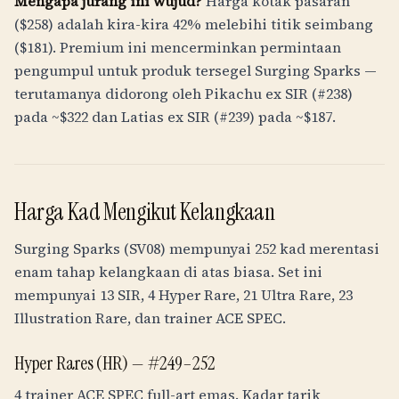
Mengapa jurang ini wujud?
Harga kotak pasaran
($258) adalah kira-kira 42% melebihi titik seimbang
($181). Premium ini mencerminkan permintaan
pengumpul untuk produk tersegel Surging Sparks —
terutamanya didorong oleh Pikachu ex SIR (#238)
pada ~$322 dan Latias ex SIR (#239) pada ~$187.
Harga Kad Mengikut Kelangkaan
Surging Sparks (SV08) mempunyai 252 kad merentasi
enam tahap kelangkaan di atas biasa. Set ini
mempunyai 13 SIR, 4 Hyper Rare, 21 Ultra Rare, 23
Illustration Rare, dan trainer ACE SPEC.
Hyper Rares (HR) —
#249–252
4 trainer ACE SPEC full-art emas. Kadar tarik