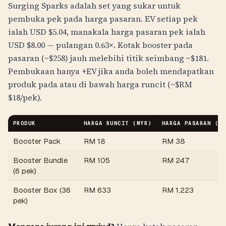
Surging Sparks adalah set yang sukar untuk
pembuka pek pada harga pasaran. EV setiap pek
ialah USD $5.04, manakala harga pasaran pek ialah
USD $8.00 — pulangan 0.63×. Kotak booster pada
pasaran (~$258) jauh melebihi titik seimbang ~$181.
Pembukaan hanya +EV jika anda boleh mendapatkan
produk pada atau di bawah harga runcit (~$
RM
$
18
/pek).
PRODUK
HARGA RUNCIT (
MYR
)
HARGA PASARAN (
M
Booster Pack
RM
18
RM
38
Booster Bundle
RM
105
RM
247
(6 pek)
Booster Box (36
RM
633
RM
1,223
pek)