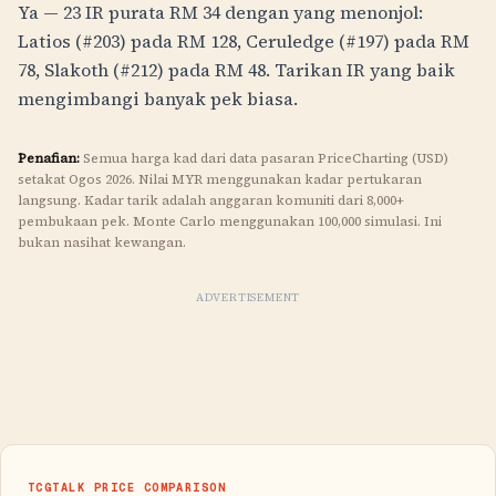
Ya — 23 IR purata
RM
34
dengan yang menonjol:
Latios (#203) pada
RM
128
, Ceruledge (#197) pada
RM
78
, Slakoth (#212) pada
RM
48
. Tarikan IR yang baik
mengimbangi banyak pek biasa.
Penafian:
Semua harga kad dari data pasaran PriceCharting (USD)
setakat Ogos 2026. Nilai
MYR
menggunakan kadar pertukaran
langsung. Kadar tarik adalah anggaran komuniti dari 8,000+
pembukaan pek. Monte Carlo menggunakan 100,000 simulasi. Ini
bukan nasihat kewangan.
ADVERTISEMENT
TCGTALK PRICE COMPARISON