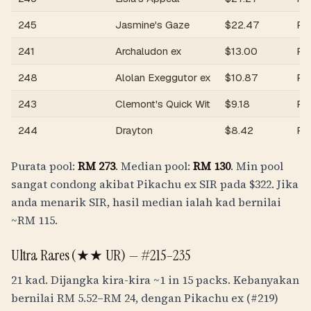
245
Jasmine's Gaze
$
22.47
R
241
Archaludon ex
$
13.00
R
248
Alolan Exeggutor ex
$
10.87
R
243
Clemont's Quick Wit
$
9.18
R
244
Drayton
$
8.42
R
Purata pool:
RM
273
. Median pool:
RM
130
. Min pool
sangat condong akibat Pikachu ex SIR pada $322. Jika
anda menarik SIR, hasil median ialah kad bernilai
~
RM
115
.
Ultra Rares (★★ UR) —
#215–235
21 kad. Dijangka kira-kira
~1 in 15 packs
. Kebanyakan
bernilai
RM
5.52
–
RM
24
, dengan Pikachu ex (#219)