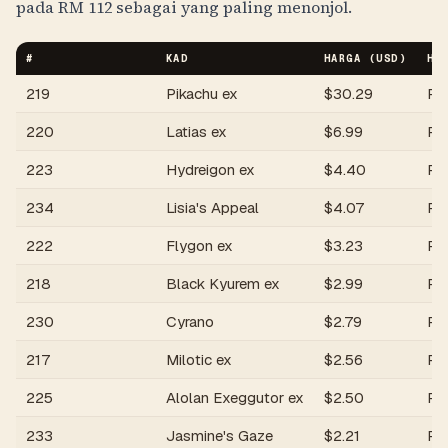
pada
RM
112
sebagai yang paling menonjol.
#
KAD
HARGA (USD)
HA
219
Pikachu ex
$
30.29
R
220
Latias ex
$
6.99
R
223
Hydreigon ex
$
4.40
R
234
Lisia's Appeal
$
4.07
R
222
Flygon ex
$
3.23
R
218
Black Kyurem ex
$
2.99
R
230
Cyrano
$
2.79
R
217
Milotic ex
$
2.56
R
225
Alolan Exeggutor ex
$
2.50
R
233
Jasmine's Gaze
$
2.21
R