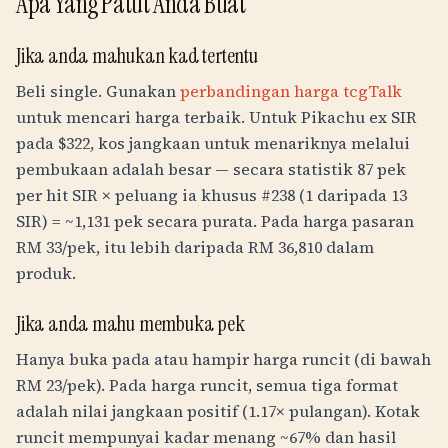
Apa Yang Patut Anda Buat
Jika anda mahukan kad tertentu
Beli single. Gunakan
perbandingan harga tcgTalk
untuk mencari harga terbaik. Untuk Pikachu ex SIR
pada $322, kos jangkaan untuk menariknya melalui
pembukaan adalah besar — secara statistik 87 pek
per hit SIR × peluang ia khusus #238 (1 daripada 13
SIR) = ~1,131 pek secara purata. Pada harga pasaran
RM
33
/pek, itu lebih daripada
RM
36,810
dalam
produk.
Jika anda mahu membuka pek
Hanya buka pada atau hampir harga runcit (di bawah
RM
23
/pek). Pada harga runcit, semua tiga format
adalah nilai jangkaan positif (1.17× pulangan). Kotak
runcit mempunyai kadar menang ~67% dan hasil