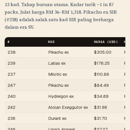
13 kad. Tahap buruan utama. Kadar tarik
~1 in 87
packs
. Julat harga
RM
36
–
RM
1,318
. Pikachu ex SIR
(#238) adalah salah satu kad SIR paling berharga
dalam era SV.
#
KAD
HARGA (USD)
HA
238
Pikachu ex
$
305.00
R
239
Latias ex
$
176.25
R
237
Milotic ex
$
110.86
R
247
Pikachu ex
$
84.49
R
240
Hydreigon ex
$
34.89
R
242
Alolan Exeggutor ex
$
31.96
R
236
Durant ex
$
31.70
R
246
Lisia's Appeal
$
27.27
R