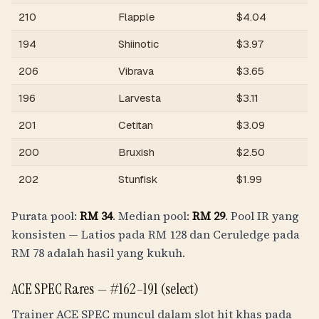
210
Flapple
$
4.04
R
194
Shiinotic
$
3.97
R
206
Vibrava
$
3.65
R
196
Larvesta
$
3.11
R
201
Cetitan
$
3.09
R
200
Bruxish
$
2.50
R
202
Stunfisk
$
1.99
R
Purata pool:
RM
34
. Median pool:
RM
29
. Pool IR yang
konsisten — Latios pada
RM
128
dan Ceruledge pada
RM
78
adalah hasil yang kukuh.
ACE SPEC Rares —
#162–191 (select)
Trainer ACE SPEC muncul dalam slot hit khas pada