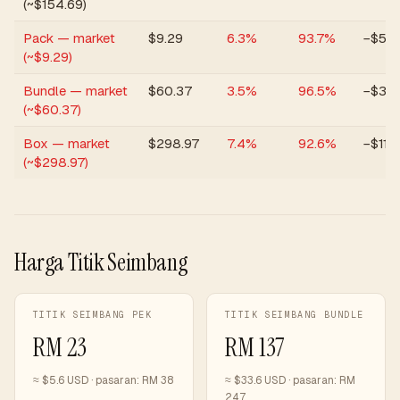
(~$154.69)
Pack — market
$
9.29
6.3
%
93.7
%
−$5
(~$9.29)
Bundle — market
$
60.37
3.5
%
96.5
%
−$33
(~$60.37)
Box — market
$
298.97
7.4
%
92.6
%
−$119
(~$298.97)
Harga Titik Seimbang
TITIK SEIMBANG PEK
TITIK SEIMBANG BUNDLE
RM
23
RM
137
≈ $
5.6
USD · pasaran:
RM
38
≈ $
33.6
USD · pasaran:
RM
247