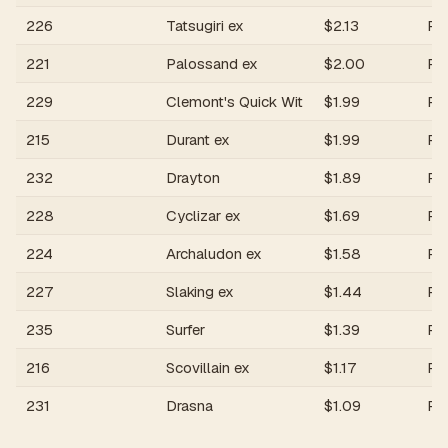
226
Tatsugiri ex
$
2.13
R
221
Palossand ex
$
2.00
R
229
Clemont's Quick Wit
$
1.99
R
215
Durant ex
$
1.99
R
232
Drayton
$
1.89
R
228
Cyclizar ex
$
1.69
R
224
Archaludon ex
$
1.58
R
227
Slaking ex
$
1.44
R
235
Surfer
$
1.39
R
216
Scovillain ex
$
1.17
R
231
Drasna
$
1.09
R