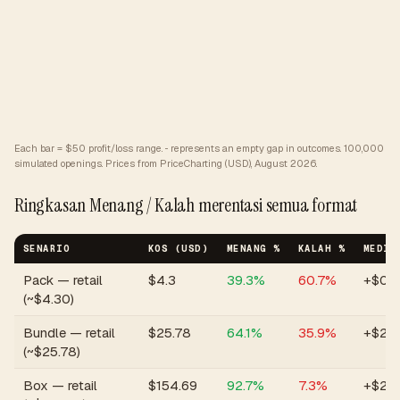
Each bar = $50 profit/loss range. ··· represents an empty gap in outcomes.
100,000
simulated openings. Prices from PriceCharting (USD), August 2026.
Ringkasan Menang / Kalah merentasi semua format
SENARIO
KOS (USD)
MENANG %
KALAH %
MEDIA
Pack — retail
$
4.3
39.3
%
60.7
%
+$0
(~$4.30)
Bundle — retail
$
25.78
64.1
%
35.9
%
+$2
(~$25.78)
Box — retail
$
154.69
92.7
%
7.3
%
+$26