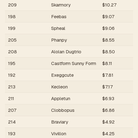
209
Skarmory
$
10.27
R
198
Feebas
$
9.07
R
199
Spheal
$
9.06
R
205
Phanpy
$
8.55
R
208
Alolan Dugtrio
$
8.50
R
195
Castform Sunny Form
$
8.11
R
192
Exeggcute
$
7.81
R
213
Kecleon
$
7.17
R
211
Appletun
$
6.93
R
207
Clobbopus
$
6.86
R
214
Braviary
$
4.92
R
193
Vivillon
$
4.25
R