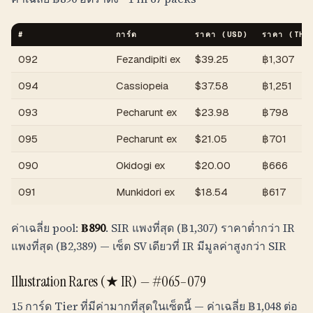
#
การ์ด
ราคา (USD)
ราคา (
THB
092
Fezandipiti ex
$
39.25
฿
1,307
094
Cassiopeia
$
37.58
฿
1,251
093
Pecharunt ex
$
23.98
฿
798
095
Pecharunt ex
$
21.05
฿
701
090
Okidogi ex
$
20.00
฿
666
091
Munkidori ex
$
18.54
฿
617
ค่าเฉลี่ย pool:
฿
890
. SIR แพงที่สุด (
฿
1,307
) ราคาต่ำกว่า IR
แพงที่สุด (
฿
2,389
) — เซ็ต SV เดียวที่ IR มีมูลค่าสูงกว่า SIR
Illustration Rares (★ IR) —
#065–079
15 การ์ด Tier ที่มีค่ามากที่สุดในเซ็ตนี้ — ค่าเฉลี่ย
฿
1,048
ต่อ