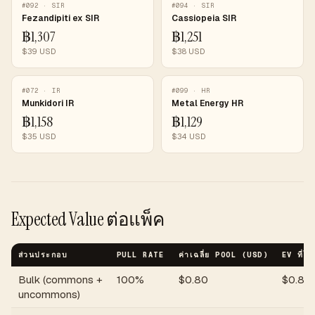
#
092
·
SIR
#
094
·
SIR
Fezandipiti ex SIR
Cassiopeia SIR
฿
1,307
฿
1,251
$
39
USD
$
38
USD
#
072
·
IR
#
099
·
HR
Munkidori IR
Metal Energy HR
฿
1,158
฿
1,129
$
35
USD
$
34
USD
Expected Value ต่อแพ็ค
ส่วนประกอบ
PULL RATE
ค่าเฉลี่ย POOL (USD)
EV ที่ได้
Bulk (commons +
100%
$
0.80
$
0.80
uncommons)