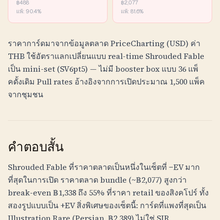
฿
488
฿
2,077
แพ้:
90.4
%
แพ้:
81.6
%
ราคาการ์ดมาจากข้อมูลตลาด PriceCharting (USD) ค่า
THB
ใช้อัตราแลกเปลี่ยนแบบ real-time Shrouded Fable
เป็น mini-set (SV6pt5) — ไม่มี booster box แบบ 36 แพ็
คดั้งเดิม Pull rates อ้างอิงจากการเปิดประมาณ 1,500 แพ็ค
จากชุมชน
คำตอบสั้น
Shrouded Fable ที่ราคาตลาดเป็นหนึ่งในเซ็ตที่ −EV มาก
ที่สุดในการเปิด ราคาตลาด bundle (~
฿
2,077
) สูงกว่า
break-even
฿
1,338
ถึง 55% ที่ราคา retail ของสิงคโปร์ ทั้ง
สองรูปแบบเป็น +EV สิ่งพิเศษของเซ็ตนี้: การ์ดที่แพงที่สุดเป็น
Illustration Rare (Persian,
฿
2,389
) ไม่ใช่ SIR