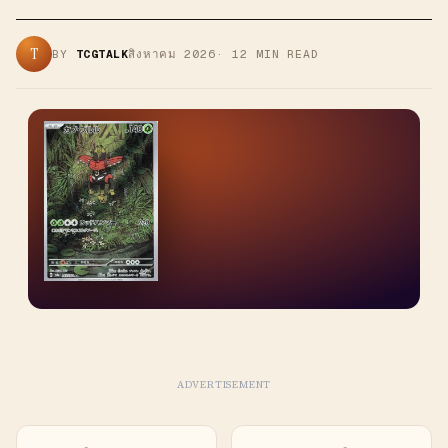
T
BY
TCGTALK
สิงหาคม 2026
·
12
MIN READ
ADVERTISEMENT