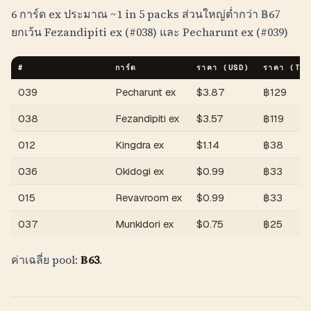
6 การ์ด ex ประมาณ
~1 in 5 packs
ส่วนใหญ่ต่ำกว่า
฿
67
ยกเว้น Fezandipiti ex (#038) และ Pecharunt ex (#039)
#
การ์ด
ราคา (USD)
ราคา (
THB
039
Pecharunt ex
$
3.87
฿
129
038
Fezandipiti ex
$
3.57
฿
119
012
Kingdra ex
$
1.14
฿
38
036
Okidogi ex
$
0.99
฿
33
015
Revavroom ex
$
0.99
฿
33
037
Munkidori ex
$
0.75
฿
25
ค่าเฉลี่ย pool:
฿
63
.