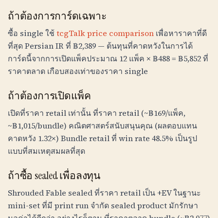
ถ้าต้องการการ์ดเฉพาะ
ซื้อ single ใช้
tcgTalk price comparison
เพื่อหาราคาที่ดี
ที่สุด Persian IR ที่
฿
2,389
— ต้นทุนที่คาดหวังในการได้
การ์ดนี้จากการเปิดแพ็คประมาณ 12 แพ็ค ×
฿
488
=
฿
5,852
ที่
ราคาตลาด เกือบสองเท่าของราคา single
ถ้าต้องการเปิดแพ็ค
เปิดที่ราคา retail เท่านั้น ที่ราคา retail (~
฿
169
/แพ็ค,
~
฿
1,015
/bundle) คณิตศาสตร์สนับสนุนคุณ (ผลตอบแทน
คาดหวัง 1.32×) Bundle retail ที่ win rate 48.5% เป็นรูป
แบบที่สมเหตุสมผลที่สุด
ถ้าซื้อ sealed เพื่อลงทุน
Shrouded Fable sealed ที่ราคา retail เป็น +EV ในฐานะ
mini-set ที่มี print run จำกัด sealed product มักรักษา