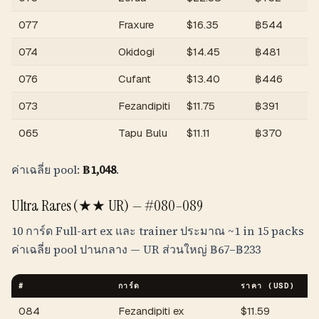
077
Fraxure
$
16.35
฿
544
074
Okidogi
$
14.45
฿
481
076
Cufant
$
13.40
฿
446
073
Fezandipiti
$
11.75
฿
391
065
Tapu Bulu
$
11.11
฿
370
ค่าเฉลี่ย pool:
฿
1,048
.
Ultra Rares (★★ UR) —
#080–089
10 การ์ด Full-art ex และ trainer ประมาณ
~1 in 15 packs
ค่าเฉลี่ย pool ปานกลาง — UR ส่วนใหญ่
฿
67
–
฿
233
#
การ์ด
ราคา (USD)
ร
084
Fezandipiti ex
$
11.59
฿