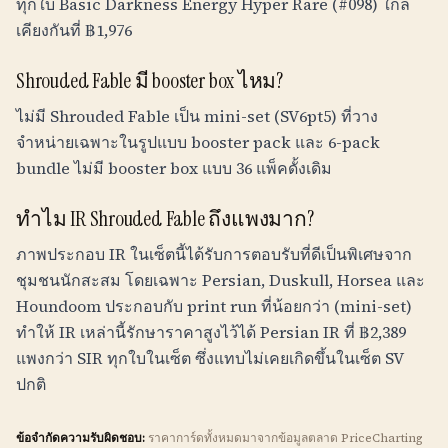
ทุกใบ Basic Darkness Energy Hyper Rare (#098) ใกล้
เคียงกันที่
฿
1,976
Shrouded Fable มี booster box ไหม?
ไม่มี Shrouded Fable เป็น mini-set (SV6pt5) ที่วาง
จำหน่ายเฉพาะในรูปแบบ booster pack และ 6-pack
bundle ไม่มี booster box แบบ 36 แพ็คดั้งเดิม
ทำไม IR Shrouded Fable ถึงแพงมาก?
ภาพประกอบ IR ในเซ็ตนี้ได้รับการตอบรับที่ดีเป็นพิเศษจาก
ชุมชนนักสะสม โดยเฉพาะ Persian, Duskull, Horsea และ
Houndoom ประกอบกับ print run ที่น้อยกว่า (mini-set)
ทำให้ IR เหล่านี้รักษาราคาสูงไว้ได้ Persian IR ที่
฿
2,389
แพงกว่า SIR ทุกใบในเซ็ต ซึ่งแทบไม่เคยเกิดขึ้นในเซ็ต SV
ปกติ
ข้อจำกัดความรับผิดชอบ:
ราคาการ์ดทั้งหมดมาจากข้อมูลตลาด PriceCharting