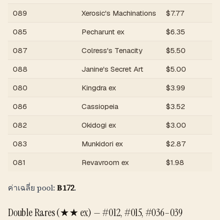
089
Xerosic's Machinations
$
7.77
฿
085
Pecharunt ex
$
6.35
฿
087
Colress's Tenacity
$
5.50
฿
088
Janine's Secret Art
$
5.00
฿
080
Kingdra ex
$
3.99
฿
086
Cassiopeia
$
3.52
฿
082
Okidogi ex
$
3.00
฿
083
Munkidori ex
$
2.87
฿
081
Revavroom ex
$
1.98
฿
ค่าเฉลี่ย pool:
฿
172
.
Double Rares (★★ ex) —
#012, #015, #036–039