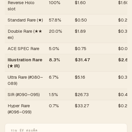
Reverse Holo
100%
$
1.60
$
1.60
slot
Standard Rare (★)
57.8%
$
0.50
$
0.29
Double Rare (★★
20.0%
$
1.89
$
0.38
ex)
ACE SPEC Rare
5.0%
$
0.75
$
0.04
Illustration Rare
8.3%
$
31.47
$
2.62
(★ IR)
Ultra Rare (#080–
6.7%
$
5.16
$
0.34
089)
SIR (#090–095)
1.5%
$
26.73
$
0.40
Hyper Rare
0.7%
$
33.27
$
0.23
(#096–099)
รวม EV ต่อแพ็ค