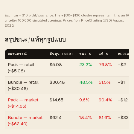
Each bar = $10 profit/loss range. The +$30–$130 cluster represents hitting an IR
or better.
100,000 simulated openings. Prices from PriceCharting (USD), August
2026.
สรุปชนะ / แพ้ทุกรูปแบบ
สถานการณ์
ต้นทุน (USD)
ชนะ %
แพ้ %
MEDIAN 
Pack — retail
$
5.08
23.2
%
76.8
%
−$2
(~$5.08)
Bundle — retail
$
30.48
48.5
%
51.5
%
−$1
(~$30.48)
Pack — market
$
14.65
9.6
%
90.4
%
−$12
(~$14.65)
Bundle — market
$
62.4
18.4
%
81.6
%
−$33
(~$62.40)