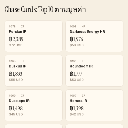
Chase Cards: Top 10 ตามมูลค่า
#
078
·
IR
#
098
·
HR
Persian IR
Darkness Energy HR
฿
2,389
฿
1,976
$
72
USD
$
59
USD
#
068
·
IR
#
066
·
IR
Duskull IR
Houndoom IR
฿
1,833
฿
1,777
$
55
USD
$
53
USD
#
069
·
IR
#
067
·
IR
Dusclops IR
Horsea IR
฿
1,498
฿
1,398
$
45
USD
$
42
USD