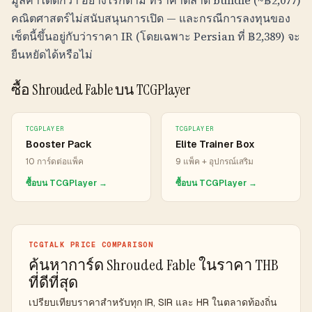
มูลค่าได้ดีกว่า อย่างไรก็ตาม ที่ราคาตลาด bundle (~
฿
2,077
)
คณิตศาสตร์ไม่สนับสนุนการเปิด — และกรณีการลงทุนของ
เซ็ตนี้ขึ้นอยู่กับว่าราคา IR (โดยเฉพาะ Persian ที่
฿
2,389
) จะ
ยืนหยัดได้หรือไม่
ซื้อ Shrouded Fable บน TCGPlayer
TCGPLAYER
TCGPLAYER
Booster Pack
Elite Trainer Box
10 การ์ดต่อแพ็ค
9 แพ็ค + อุปกรณ์เสริม
ซื้อบน TCGPlayer →
ซื้อบน TCGPlayer →
TCGTALK PRICE COMPARISON
ค้นหาการ์ด Shrouded Fable ในราคา THB
ที่ดีที่สุด
เปรียบเทียบราคาสำหรับทุก IR, SIR และ HR ในตลาดท้องถิ่น