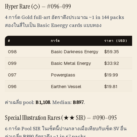
Hyper Rare (◇) —
#096–099
4 การ์ด Gold full-art อัตราดึงประมาณ
~1 in 144 packs
สองในสี่ใบเป็น Basic Energy cards แบบทอง
#
การ์ด
ราคา (USD)
ร
098
Basic Darkness Energy
$
59.35
฿
099
Basic Metal Energy
$
33.92
฿
097
Powerglass
$
19.99
฿
096
Earthen Vessel
$
19.81
฿
ค่าเฉลี่ย pool:
฿
1,108
. Median:
฿
897
.
Special Illustration Rares (★★ SIR) —
#090–095
6 การ์ด Pool SIR ในเซ็ตนี้ปานกลางเมื่อเทียบกับเซ็ต SV อื่น
ค่าเฉลี่ย
฿
890
อัตราดึง
~1 in 67 packs