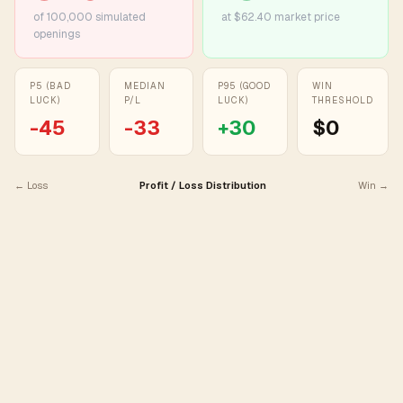
of
100,000
simulated
at $62.40 market price
openings
P5 (BAD
MEDIAN
P95 (GOOD
WIN
LUCK)
P/L
LUCK)
THRESHOLD
-45
-33
+
30
$0
← Loss
Profit / Loss Distribution
Win →