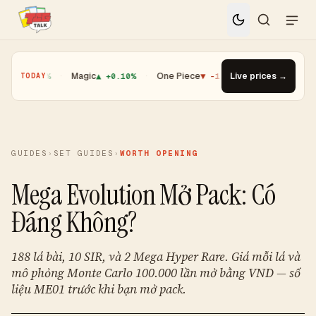
0.01%
·
Magic
▲ +0.10%
·
One Piece
▼ -1.08%
·
Live prices →
Top Gainer · Boost
TODAY
GUIDES
›
SET GUIDES
›
WORTH OPENING
Mega Evolution Mở Pack: Có
Đáng Không?
188 lá bài, 10 SIR, và 2 Mega Hyper Rare. Giá mỗi lá và
mô phỏng Monte Carlo 100.000 lần mở bằng VND — số
liệu ME01 trước khi bạn mở pack.