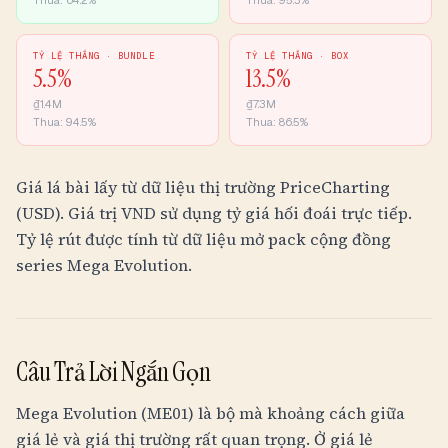
Thua:
64.2
%
Thua:
95.3
%
TỶ LỆ THẮNG ·
BUNDLE
TỶ LỆ THẮNG ·
BOX
5.5
%
13.5
%
₫1.4M
₫7.3M
Thua:
94.5
%
Thua:
86.5
%
Giá lá bài lấy từ dữ liệu thị trường PriceCharting
(USD). Giá trị
VND
sử dụng tỷ giá hối đoái trực tiếp.
Tỷ lệ rút được tính từ dữ liệu mở pack cộng đồng
series Mega Evolution.
Câu Trả Lời Ngắn Gọn
Mega Evolution (ME01) là bộ mà khoảng cách giữa
giá lẻ và giá thị trường rất quan trọng. Ở giá lẻ