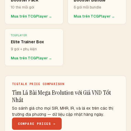
Booster Pack
Booster Bundle
10 thẻ mỗi gói
6 gói mỗi bundle
Mua trên TCGPlayer →
Mua trên TCGPlayer →
TCGPLAYER
Elite Trainer Box
9 gói + phụ kiện
Mua trên TCGPlayer →
TCGTALK PRICE COMPARISON
Tìm Lá Bài Mega Evolution với Giá VND Tốt
Nhất
So sánh giá cho mọi SIR, MHR, IR, và lá ex trên các thị
trường địa phương — dữ liệu cập nhật hàng ngày.
COMPARE PRICES →