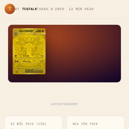
T
BY
TCGTALK
THÁNG 8 2026
·
12
MIN READ
ADVERTISEMENT
EV MỖI PACK (USD)
HÒA VỐN PACK