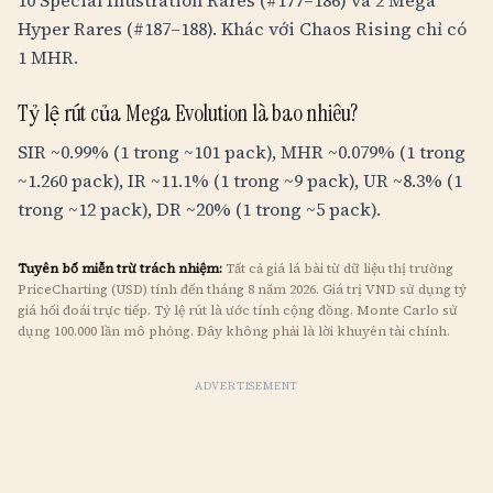
10 Special Illustration Rares (#177–186) và 2 Mega
Hyper Rares (#187–188). Khác với Chaos Rising chỉ có
1 MHR.
Tỷ lệ rút của Mega Evolution là bao nhiêu?
SIR ~0.99% (1 trong ~101 pack), MHR ~0.079% (1 trong
~1.260 pack), IR ~11.1% (1 trong ~9 pack), UR ~8.3% (1
trong ~12 pack), DR ~20% (1 trong ~5 pack).
Tuyên bố miễn trừ trách nhiệm:
Tất cả giá lá bài từ dữ liệu thị trường
PriceCharting (USD) tính đến tháng 8 năm 2026. Giá trị
VND
sử dụng tỷ
giá hối đoái trực tiếp. Tỷ lệ rút là ước tính cộng đồng. Monte Carlo sử
dụng 100.000 lần mô phỏng. Đây không phải là lời khuyên tài chính.
ADVERTISEMENT