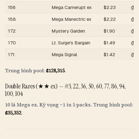
156
Mega Camerupt ex
$
2.23
₫58
158
Mega Manectric ex
$
2.22
₫58
172
Mystery Garden
$
1.90
₫49
170
Lt. Surge's Bargain
$
1.49
₫39
171
Mega Signal
$
1.42
₫37
Trung bình pool:
₫128,315
.
Double Rares (★★ ex) —
#3, 22, 36, 50, 60, 77, 86, 94,
100, 104
10 lá Mega ex. Kỳ vọng
~1 in 5 packs
. Trung bình pool:
₫35,352
.