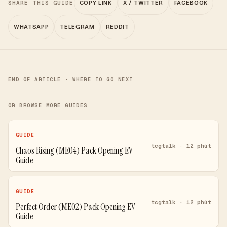
SHARE THIS GUIDE
COPY LINK
X / TWITTER
FACEBOOK
WHATSAPP
TELEGRAM
REDDIT
END OF ARTICLE · WHERE TO GO NEXT
OR BROWSE MORE GUIDES
GUIDE
tcgtalk · 12 phút
Chaos Rising (ME04) Pack Opening EV
Guide
GUIDE
tcgtalk · 12 phút
Perfect Order (ME02) Pack Opening EV
Guide