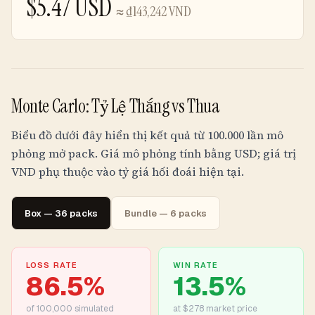
$
5.47
USD
≈
₫143,242
VND
Monte Carlo: Tỷ Lệ Thắng vs Thua
Biểu đồ dưới đây hiển thị kết quả từ 100.000 lần mô
phỏng mở pack. Giá mô phỏng tính bằng USD; giá trị
VND
phụ thuộc vào tỷ giá hối đoái hiện tại.
Box — 36 packs
Bundle — 6 packs
LOSS RATE
WIN RATE
86.5
%
13.5
%
of
100,000
simulated
at $278 market price