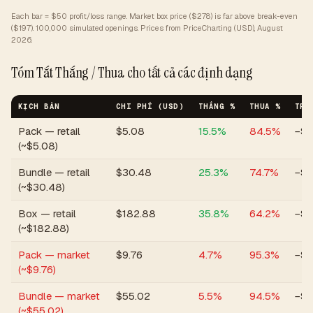
Each bar = $50 profit/loss range. Market box price ($278) is far above break-even
($197).
100,000 simulated openings. Prices from PriceCharting (USD), August
2026.
Tóm Tắt Thắng / Thua cho tất cả các định dạng
KỊCH BẢN
CHI PHÍ (USD)
THẮNG %
THUA %
TRU
Pack — retail
$
5.08
15.5
%
84.5
%
−$2
(~$5.08)
Bundle — retail
$
30.48
25.3
%
74.7
%
−$6
(~$30.48)
Box — retail
$
182.88
35.8
%
64.2
%
−$1
(~$182.88)
Pack — market
$
9.76
4.7
%
95.3
%
−$6
(~$9.76)
Bundle — market
$
55.02
5.5
%
94.5
%
−$3
(~$55.02)