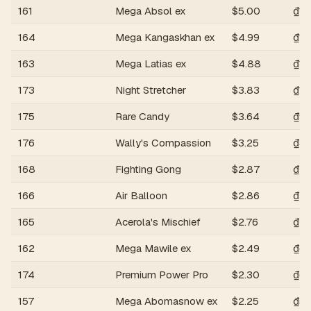
161
Mega Absol ex
$
5.00
₫13
164
Mega Kangaskhan ex
$
4.99
₫13
163
Mega Latias ex
$
4.88
₫12
173
Night Stretcher
$
3.83
₫10
175
Rare Candy
$
3.64
₫95
176
Wally's Compassion
$
3.25
₫85
168
Fighting Gong
$
2.87
₫75
166
Air Balloon
$
2.86
₫74
165
Acerola's Mischief
$
2.76
₫72
162
Mega Mawile ex
$
2.49
₫65
174
Premium Power Pro
$
2.30
₫60
157
Mega Abomasnow ex
$
2.25
₫58