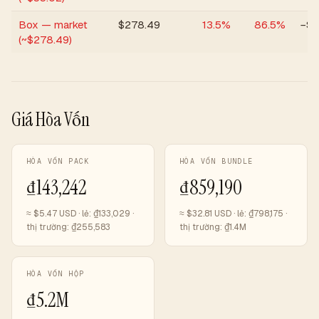
Box — market
$
278.49
13.5
%
86.5
%
−$1
(~$278.49)
Giá Hòa Vốn
HÒA VỐN PACK
HÒA VỐN BUNDLE
₫143,242
₫859,190
≈ $
5.47
USD · lẻ:
₫133,029
·
≈ $
32.81
USD · lẻ:
₫798,175
·
thị trường:
₫255,583
thị trường:
₫1.4M
HÒA VỐN HỘP
₫5.2M