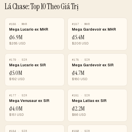
Lá Chase: Top 10 Theo Giá Trị
#
188
·
MHR
#
187
·
MHR
Mega Lucario ex MHR
Mega Gardevoir ex MHR
₫6.9M
₫5.4M
$
265
USD
$
206
USD
#
179
·
SIR
#
178
·
SIR
Mega Lucario ex SIR
Mega Gardevoir ex SIR
₫5.0M
₫4.7M
$
192
USD
$
180
USD
#
177
·
SIR
#
181
·
SIR
Mega Venusaur ex SIR
Mega Latias ex SIR
₫4.0M
₫2.2M
$
151
USD
$
86
USD
#
184
·
SIR
#
180
·
SIR