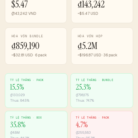
$5.47
₫143,242
₫143,242 VND
~$5.47 USD
HÒA VỐN BUNDLE
HÒA VỐN HỘP
₫859,190
₫5.2M
~$32.81 USD · 6 pack
~$196.87 USD · 36 pack
TỶ LỆ THẮNG ·
PACK
TỶ LỆ THẮNG ·
BUNDLE
15.5
%
25.3
%
₫133,029
₫798,175
Thua:
84.5
%
Thua:
74.7
%
TỶ LỆ THẮNG ·
BOX
TỶ LỆ THẮNG ·
PACK
35.8
%
4.7
%
₫4.8M
₫255,583