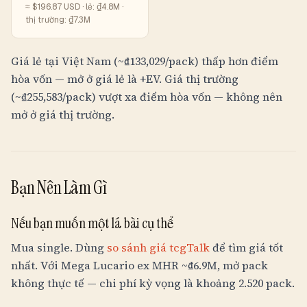
≈ $
196.87
USD · lẻ:
₫4.8M
·
thị trường:
₫7.3M
Giá lẻ tại Việt Nam (~
₫133,029
/pack) thấp hơn điểm
hòa vốn — mở ở giá lẻ là +EV. Giá thị trường
(~
₫255,583
/pack) vượt xa điểm hòa vốn — không nên
mở ở giá thị trường.
Bạn Nên Làm Gì
Nếu bạn muốn một lá bài cụ thể
Mua single. Dùng
so sánh giá tcgTalk
để tìm giá tốt
nhất. Với Mega Lucario ex MHR ~
₫6.9M
, mở pack
không thực tế — chi phí kỳ vọng là khoảng 2.520 pack.