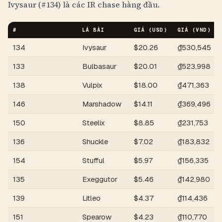
Ivysaur (#134) là các IR chase hàng đầu.
#
LÁ BÀI
GIÁ (USD)
GIÁ (
VND
)
134
Ivysaur
$
20.26
₫530,545
133
Bulbasaur
$
20.01
₫523,998
138
Vulpix
$
18.00
₫471,363
146
Marshadow
$
14.11
₫369,496
150
Steelix
$
8.85
₫231,753
136
Shuckle
$
7.02
₫183,832
154
Stufful
$
5.97
₫156,335
135
Exeggutor
$
5.46
₫142,980
139
Litleo
$
4.37
₫114,436
151
Spearow
$
4.23
₫110,770