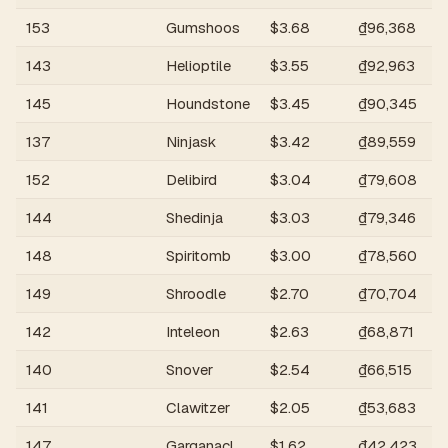
153
Gumshoos
$
3.68
₫96,368
143
Helioptile
$
3.55
₫92,963
145
Houndstone
$
3.45
₫90,345
137
Ninjask
$
3.42
₫89,559
152
Delibird
$
3.04
₫79,608
144
Shedinja
$
3.03
₫79,346
148
Spiritomb
$
3.00
₫78,560
149
Shroodle
$
2.70
₫70,704
142
Inteleon
$
2.63
₫68,871
140
Snover
$
2.54
₫66,515
141
Clawitzer
$
2.05
₫53,683
147
Garganacl
$
1.62
₫42,423