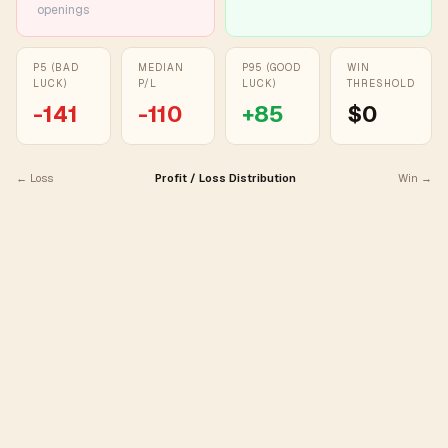
openings
P5 (BAD
MEDIAN
P95 (GOOD
WIN
LUCK)
P/L
LUCK)
THRESHOLD
-141
-110
+
85
$0
← Loss
Profit / Loss Distribution
Win →