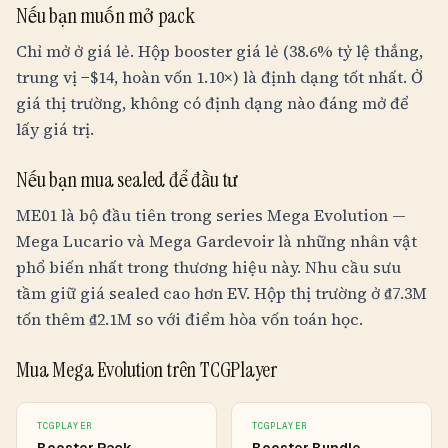
Nếu bạn muốn mở pack
Chỉ mở ở giá lẻ. Hộp booster giá lẻ (38.6% tỷ lệ thắng,
trung vị −$
14
, hoàn vốn 1.10×) là định dạng tốt nhất. Ở
giá thị trường, không có định dạng nào đáng mở để
lấy giá trị.
Nếu bạn mua sealed để đầu tư
ME01 là bộ đầu tiên trong series Mega Evolution —
Mega Lucario và Mega Gardevoir là những nhân vật
phổ biến nhất trong thương hiệu này. Nhu cầu sưu
tầm giữ giá sealed cao hơn EV. Hộp thị trường ở
₫7.3M
tốn thêm
₫2.1M
so với điểm hòa vốn toán học.
Mua Mega Evolution trên TCGPlayer
TCGPLAYER
TCGPLAYER