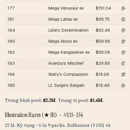
177
Mega Venusaur ex
$
151.04
₫4.
181
Mega Latias ex
$
85.75
₫2.
184
Lillie's Determination
$
62.49
₫1.
180
Mega Absol ex
$
58.56
₫1.
182
Mega Kangaskhan ex
$
56.09
₫1.
183
Acerola's Mischief
$
29.85
₫78
186
Wally's Compassion
$
19.28
₫50
185
Lt. Surge's Bargain
$
18.48
₫48
Trung bình pool:
₫2.2M
. Trung vị pool:
₫1.6M
.
Illustration Rares (★ IR) —
#133–154
22 lá. Kỳ vọng
~1 in 9 packs
. Bulbasaur (#133) và