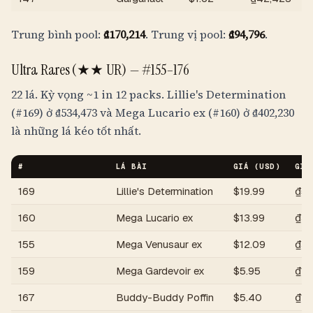
Trung bình pool:
₫170,214
. Trung vị pool:
₫94,796
.
Ultra Rares (★★ UR) —
#155–176
22 lá. Kỳ vọng
~1 in 12 packs
. Lillie's Determination
(#169) ở
₫534,473
và Mega Lucario ex (#160) ở
₫402,230
là những lá kéo tốt nhất.
#
LÁ BÀI
GIÁ (USD)
GIÁ
169
Lillie's Determination
$
19.99
₫52
160
Mega Lucario ex
$
13.99
₫36
155
Mega Venusaur ex
$
12.09
₫31
159
Mega Gardevoir ex
$
5.95
₫15
167
Buddy-Buddy Poffin
$
5.40
₫14