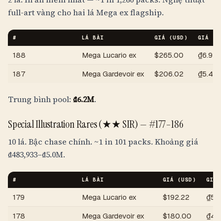
full-art vàng cho hai lá Mega ex flagship.
#
LÁ BÀI
GIÁ (USD)
GIÁ (
V
188
Mega Lucario ex
$
265.00
₫6.9M
187
Mega Gardevoir ex
$
206.02
₫5.4M
Trung bình pool:
₫6.2M
.
Special Illustration Rares (★★ SIR) —
#177–186
10 lá. Bậc chase chính.
~1 in 101 packs
. Khoảng giá
₫483,933
–
₫5.0M
.
#
LÁ BÀI
GIÁ (USD)
GIÁ 
179
Mega Lucario ex
$
192.22
₫5.
178
Mega Gardevoir ex
$
180.00
₫4.