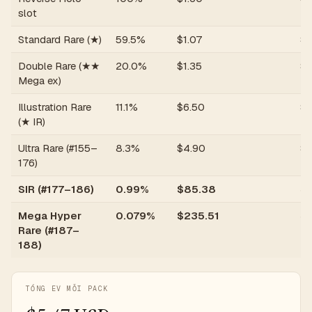
slot
Standard Rare (★)
59.5%
$
1.07
$
0
Double Rare (★★
20.0%
$
1.35
$
0
Mega ex)
Illustration Rare
11.1%
$
6.50
$
0
(★ IR)
Ultra Rare (#155–
8.3%
$
4.90
$
0
176)
SIR (#177–186)
0.99%
$
85.38
$
Mega Hyper
0.079%
$
235.51
$
Rare (#187–
188)
TỔNG EV MỖI PACK