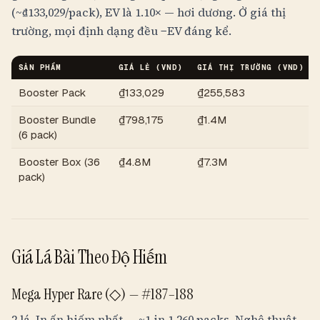
(~
₫133,029
/pack), EV là 1.10× — hơi dương. Ở giá thị
trường, mọi định dạng đều −EV đáng kể.
SẢN PHẨM
GIÁ LẺ (
VND
)
GIÁ THỊ TRƯỜNG (
VND
)
Booster Pack
₫133,029
₫255,583
Booster Bundle
₫798,175
₫1.4M
(6 pack)
Booster Box (36
₫4.8M
₫7.3M
pack)
Giá Lá Bài Theo Độ Hiếm
Mega Hyper Rare (◇) —
#187–188
2 lá. In ấn hiếm nhất —
~1 in 1,260 packs
. Nghệ thuật