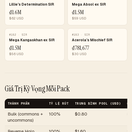
Lillie's Determination SIR
Mega Absol ex SIR
₫1.6M
₫1.5M
$
62
USD
$
59
USD
#
182
·
SIR
#
183
·
SIR
Mega Kangaskhan ex SIR
Acerola's Mischief SIR
₫1.5M
₫781,677
$
56
USD
$
30
USD
Giá Trị Kỳ Vọng Mỗi Pack
THÀNH PHẦN
TỶ LỆ RÚT
TRUNG BÌNH POOL (USD)
ĐÓ
Bulk (commons +
100%
$
0.80
$
uncommons)
Reverse Holo
100%
$
1.60
$
1