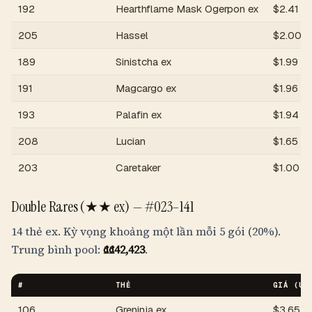
192
Hearthflame Mask Ogerpon ex
$
2.41
205
Hassel
$
2.00
189
Sinistcha ex
$
1.99
191
Magcargo ex
$
1.96
193
Palafin ex
$
1.94
208
Lucian
$
1.65
203
Caretaker
$
1.00
Double Rares (★★ ex) —
#023–141
14 thẻ ex. Kỳ vọng khoảng một lần mỗi 5 gói (20%).
Trung bình pool:
₫
₫42,423
.
#
THẺ
GIÁ (US
106
Greninja ex
$
3.65