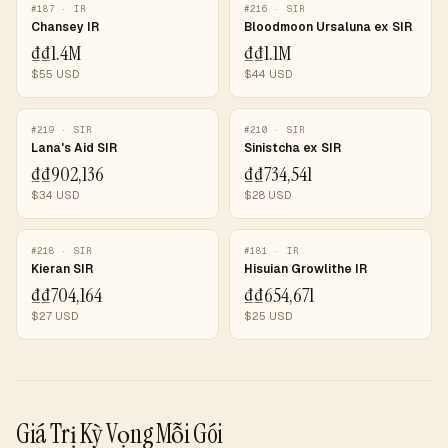
#
187
·
IR
#
216
·
SIR
Chansey IR
Bloodmoon Ursaluna ex SIR
₫
₫1.4M
₫
₫1.1M
$
55
USD
$
44
USD
#
219
·
SIR
#
210
·
SIR
Lana's Aid SIR
Sinistcha ex SIR
₫
₫902,136
₫
₫734,541
$
34
USD
$
28
USD
#
218
·
SIR
#
181
·
IR
Kieran SIR
Hisuian Growlithe IR
₫
₫704,164
₫
₫654,671
$
27
USD
$
25
USD
Giá Trị Kỳ Vọng Mỗi Gói