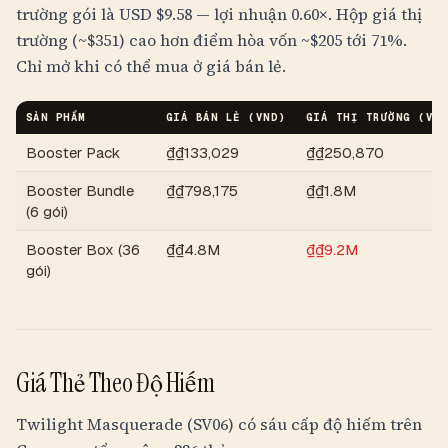
trường gói là USD $9.58 — lợi nhuận 0.60×. Hộp giá thị
trường (~$351) cao hơn điểm hòa vốn ~$205 tới 71%.
Chỉ mở khi có thể mua ở giá bán lẻ.
SẢN PHẨM
GIÁ BÁN LẺ (
VND
)
GIÁ THỊ TRƯỜNG (
VND
Booster Pack
₫
₫133,029
₫
₫250,870
Booster Bundle
₫
₫798,175
₫
₫1.8M
(6 gói)
Booster Box (36
₫
₫4.8M
₫
₫9.2M
gói)
Giá Thẻ Theo Độ Hiếm
Twilight Masquerade (SV06) có sáu cấp độ hiếm trên