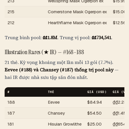
213
Wellspring Mask Ogerpon ex
$
15.99
215
Cornerstone Mask Ogerpon ex
$
15.00
212
Hearthflame Mask Ogerpon ex
$
12.56
Trung bình pool:
₫
₫1.8M
. Trung vị pool:
₫
₫734,541
.
Illustration Rares (★ IR) —
#168–188
21 thẻ. Kỳ vọng khoảng một lần mỗi 13 gói (7.7%).
Eevee (#188) và Chansey (#187) thống trị pool này
—
hai IR được nhà sưu tập săn đón nhất.
#
THẺ
GIÁ (USD)
GIÁ (
VN
188
Eevee
$
84.94
₫
₫2.2M
187
Chansey
$
54.50
₫
₫1.4M
181
Hisuian Growlithe
$
25.00
₫
₫654,6