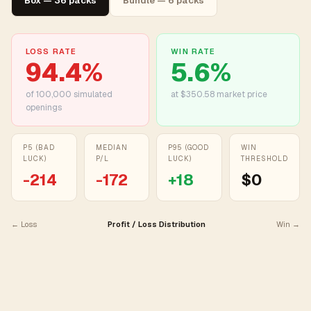
Box — 36 packs
Bundle — 6 packs
LOSS RATE
WIN RATE
94.4
%
5.6
%
of
100,000
simulated
at $350.58 market price
openings
P5 (BAD
MEDIAN
P95 (GOOD
WIN
LUCK)
P/L
LUCK)
THRESHOLD
-214
-172
+
18
$0
← Loss
Profit / Loss Distribution
Win →