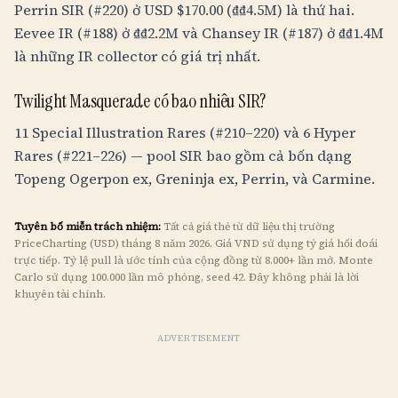
Perrin SIR (#220) ở USD $170.00 (
₫
₫4.5M
) là thứ hai.
Eevee IR (#188) ở
₫
₫2.2M
và Chansey IR (#187) ở
₫
₫1.4M
là những IR collector có giá trị nhất.
Twilight Masquerade có bao nhiêu SIR?
11 Special Illustration Rares (#210–220) và 6 Hyper
Rares (#221–226) — pool SIR bao gồm cả bốn dạng
Topeng Ogerpon ex, Greninja ex, Perrin, và Carmine.
Tuyên bố miễn trách nhiệm:
Tất cả giá thẻ từ dữ liệu thị trường
PriceCharting (USD) tháng 8 năm 2026. Giá
VND
sử dụng tỷ giá hối đoái
trực tiếp. Tỷ lệ pull là ước tính của cộng đồng từ 8.000+ lần mở. Monte
Carlo sử dụng 100.000 lần mô phỏng, seed 42. Đây không phải là lời
khuyên tài chính.
ADVERTISEMENT