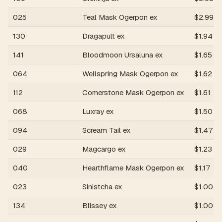
025
Teal Mask Ogerpon ex
$
2.99
130
Dragapult ex
$
1.94
141
Bloodmoon Ursaluna ex
$
1.65
064
Wellspring Mask Ogerpon ex
$
1.62
112
Cornerstone Mask Ogerpon ex
$
1.61
068
Luxray ex
$
1.50
094
Scream Tail ex
$
1.47
029
Magcargo ex
$
1.23
040
Hearthflame Mask Ogerpon ex
$
1.17
023
Sinistcha ex
$
1.00
134
Blissey ex
$
1.00