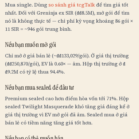
Mua single. Dùng
so sánh giá tcgTalk
để tìm giá tốt
nhất. Đối với Greninja ex SIR (
₫
₫8.5M
), mở gói để tìm
nó là không thực tế — chi phí kỳ vọng khoảng 86 gói ×
11 SIR = ~946 gói trung bình.
Nếu bạn muốn mở gói
Chỉ mở ở giá bán lẻ (~
₫
₫133,029
/gói). Ở giá thị trường
(
₫
₫250,870
/gói), EV là 0.60× — âm. Hộp thị trường ở
₫
₫9.2M
có tỷ lệ thua 94.4%.
Nếu bạn mua sealed để đầu tư
Premium sealed cao hơn điểm hòa vốn tới 71%. Hộp
sealed Twilight Masquerade khó tăng giá đáng kể ở
giá thị trường vì EV mở gói đã âm. Sealed mua ở giá
bán lẻ có tiềm năng tăng giá tốt hơn.
Nếu bạn có thẻ muốn bán