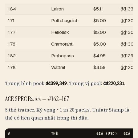
184
Lairon
$
5.11
₫
₫133,8
171
Poltchageist
$
5.00
₫
₫130,
177
Heliolisk
$
5.00
₫
₫130,
176
Cramorant
$
5.00
₫
₫130,
182
Probopass
$
4.95
₫
₫129,6
178
Wattrel
$
4.59
₫
₫120,1
Trung bình pool:
₫
₫399,349
. Trung vị pool:
₫
₫220,231
.
ACE SPEC Rares —
#162–167
5 thẻ trainer. Kỳ vọng
~1 in 20 packs
. Unfair Stamp là
thẻ có liên quan nhất trong thi đấu.
#
THẺ
GIÁ (USD)
GIÁ (
V