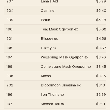
207
Lana's Aid
$
5.99
204
Carmine
$
5.40
209
Perrin
$
5.28
190
Teal Mask Ogerpon ex
$
5.08
201
Blissey ex
$
4.58
195
Luxray ex
$
3.87
194
Wellspring Mask Ogerpon ex
$
3.70
199
Cornerstone Mask Ogerpon ex
$
3.45
206
Kieran
$
3.36
202
Bloodmoon Ursaluna ex
$
3.13
196
Iron Thorns ex
$
2.99
197
Scream Tail ex
$
2.91