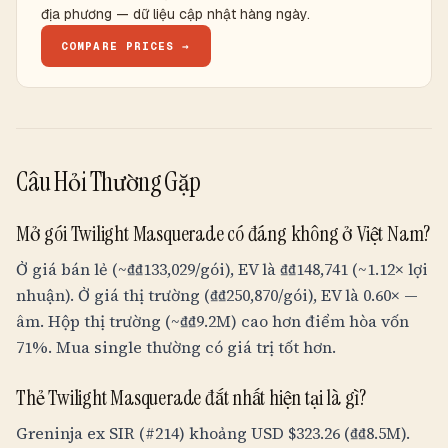
địa phương — dữ liệu cập nhật hàng ngày.
COMPARE PRICES →
Câu Hỏi Thường Gặp
Mở gói Twilight Masquerade có đáng không ở Việt Nam?
Ở giá bán lẻ (~
₫
₫133,029
/gói), EV là
₫
₫148,741
(~1.12× lợi
nhuận). Ở giá thị trường (
₫
₫250,870
/gói), EV là 0.60× —
âm. Hộp thị trường (~
₫
₫9.2M
) cao hơn điểm hòa vốn
71%. Mua single thường có giá trị tốt hơn.
Thẻ Twilight Masquerade đắt nhất hiện tại là gì?
Greninja ex SIR (#214) khoảng USD $323.26 (
₫
₫8.5M
).