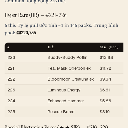
Common, tổng cộng 226 thẻ.
Hyper Rare (HR) —
#221–226
6 thẻ. Tỷ lệ pull ước tính
~1 in 146 packs
. Trung bình
pool:
₫
₫220,755
#
THẺ
GIÁ (USD)
G
223
Buddy-Buddy Poffin
$
13.88
₫
221
Teal Mask Ogerpon ex
$
11.72
₫
222
Bloodmoon Ursaluna ex
$
9.34
₫
226
Luminous Energy
$
6.61
₫
224
Enhanced Hammer
$
5.86
₫
225
Rescue Board
$
3.19
₫
Special Illustration Rares (★★ SIR) —
#210–220