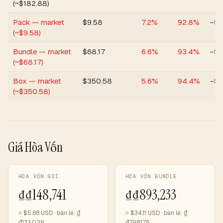
(~$182.88)
Pack — market
$
9.58
7.2
%
92.8
%
−$6
(~$9.58)
Bundle — market
$
68.17
6.6
%
93.4
%
−$
(~$68.17)
Box — market
$
350.58
5.6
%
94.4
%
−$1
(~$350.58)
Giá Hòa Vốn
HÒA VỐN GÓI
HÒA VỐN BUNDLE
₫
₫148,741
₫
₫893,233
≈ $
5.68
USD · bán lẻ:
₫
≈ $
34.11
USD · bán lẻ:
₫
₫133,029
₫798,175