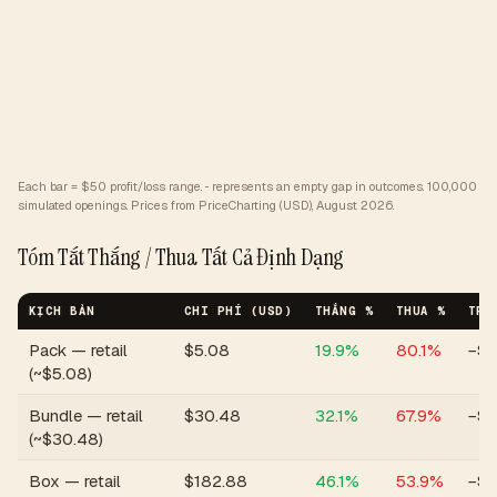
Each bar = $50 profit/loss range. ··· represents an empty gap in outcomes.
100,000
simulated openings. Prices from PriceCharting (USD), August 2026.
Tóm Tắt Thắng / Thua Tất Cả Định Dạng
KỊCH BẢN
CHI PHÍ (USD)
THẮNG %
THUA %
TRU
Pack — retail
$
5.08
19.9
%
80.1
%
−$2
(~$5.08)
Bundle — retail
$
30.48
32.1
%
67.9
%
−$5
(~$30.48)
Box — retail
$
182.88
46.1
%
53.9
%
−$5