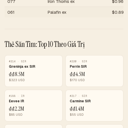
077
Iron Thorns ex
$
0.96
061
Palafin ex
$
0.89
Thẻ Săn Tìm: Top 10 Theo Giá Trị
#
214
·
SIR
#
220
·
SIR
Greninja ex SIR
Perrin SIR
₫
₫8.5M
₫
₫4.5M
$
323
USD
$
170
USD
#
188
·
IR
#
217
·
SIR
Eevee IR
Carmine SIR
₫
₫2.2M
₫
₫1.4M
$
85
USD
$
55
USD