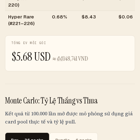
220)
Hyper Rare
0.68%
$
8.43
$
0.06
(#221–226)
TỔNG EV MỖI GÓI
$
5.68
USD
≈
₫
₫148,741
VND
Monte Carlo: Tỷ Lệ Thắng vs Thua
Kết quả từ 100.000 lần mở được mô phỏng sử dụng giá
card pool thực tế và tỷ lệ pull.