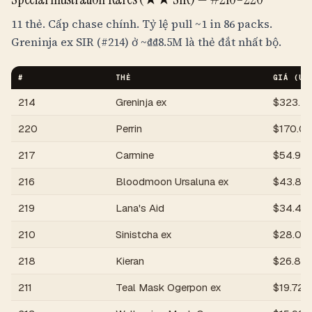
11 thẻ. Cấp chase chính. Tỷ lệ pull
~1 in 86 packs
.
Greninja ex SIR (#214) ở ~
₫
₫8.5M
là thẻ đắt nhất bộ.
#
THẺ
GIÁ (US
214
Greninja ex
$
323.2
220
Perrin
$
170.0
217
Carmine
$
54.99
216
Bloodmoon Ursaluna ex
$
43.82
219
Lana's Aid
$
34.45
210
Sinistcha ex
$
28.05
218
Kieran
$
26.89
211
Teal Mask Ogerpon ex
$
19.72