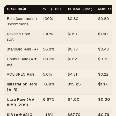
THÀNH PHẦN
TỶ LỆ PULL
TB POOL (USD)
ĐÓNG GÓP 
Bulk (commons +
100%
$
0.80
$
0.80
uncommons)
Reverse Holo
100%
$
1.60
$
1.60
slot
Standard Rare (★)
58.8%
$
0.73
$
0.43
Double Rare (★★
20.0%
$
1.62
$
0.32
ex)
ACE SPEC Rare
5.0%
$
4.31
$
0.22
Illustration Rare
7.69%
$
15.25
$
1.17
(★ IR)
Ultra Rare (★★
6.67%
$
4.50
$
0.30
#189–209)
SIR (★★ #210–
1.16%
$
67.70
$
0.79