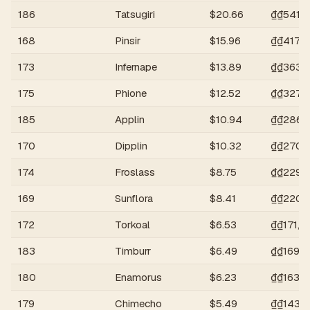
186
Tatsugiri
$
20.66
₫
₫541,
168
Pinsir
$
15.96
₫
₫417,9
173
Infernape
$
13.89
₫
₫363,
175
Phione
$
12.52
₫
₫327,
185
Applin
$
10.94
₫
₫286,
170
Dipplin
$
10.32
₫
₫270,
174
Froslass
$
8.75
₫
₫229,1
169
Sunflora
$
8.41
₫
₫220,2
172
Torkoal
$
6.53
₫
₫171,0
183
Timburr
$
6.49
₫
₫169,9
180
Enamorus
$
6.23
₫
₫163,1
179
Chimecho
$
5.49
₫
₫143,7