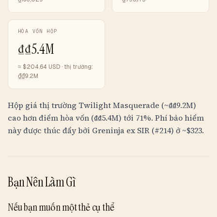
HÒA VỐN HỘP
₫
₫5.4M
≈ $
204.64
USD · thị trường:
₫
₫9.2M
Hộp giá thị trường Twilight Masquerade (~
₫
₫9.2M
)
cao hơn điểm hòa vốn (
₫
₫5.4M
) tới 71%. Phí bảo hiểm
này được thúc đẩy bởi Greninja ex SIR (#214) ở ~$323.
Bạn Nên Làm Gì
Nếu bạn muốn một thẻ cụ thể