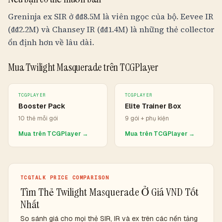
Greninja ex SIR ở
₫
₫8.5M
là viên ngọc của bộ. Eevee IR
(
₫
₫2.2M
) và Chansey IR (
₫
₫1.4M
) là những thẻ collector
ổn định hơn về lâu dài.
Mua Twilight Masquerade trên TCGPlayer
TCGPLAYER
TCGPLAYER
Booster Pack
Elite Trainer Box
10 thẻ mỗi gói
9 gói + phụ kiện
Mua trên TCGPlayer →
Mua trên TCGPlayer →
TCGTALK PRICE COMPARISON
Tìm Thẻ Twilight Masquerade Ở Giá VND Tốt
Nhất
So sánh giá cho mọi thẻ SIR, IR và ex trên các nền tảng