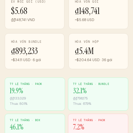
EV MỖI GÓI (USD)
HÒA VỐN GÓI
$5.68
₫148,741
₫₫148,741 VND
~$5.68 USD
HÒA VỐN BUNDLE
HÒA VỐN HỘP
₫893,233
₫5.4M
~$34.11 USD · 6 gói
~$204.64 USD · 36 gói
TỶ LỆ THẮNG ·
PACK
TỶ LỆ THẮNG ·
BUNDLE
19.9
%
32.1
%
₫
₫133,029
₫
₫798,175
Thua:
80.1
%
Thua:
67.9
%
TỶ LỆ THẮNG ·
BOX
TỶ LỆ THẮNG ·
PACK
46.1
%
7.2
%