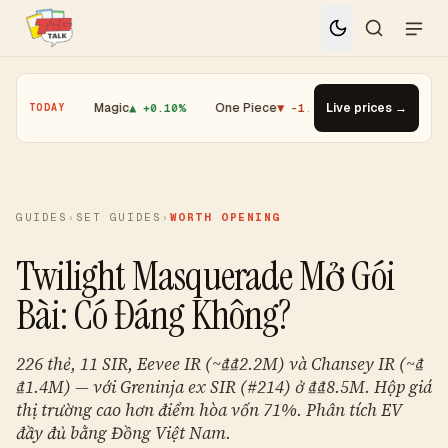
.01%
·
Magic
▲ +0.10%
·
One Piece
▼ -1.08%
·
Top Gainer · Booster
Live prices →
TODAY
GUIDES
›
SET GUIDES
›
WORTH OPENING
Twilight Masquerade Mở Gói
Bài: Có Đáng Không?
226 thẻ, 11 SIR, Eevee IR (~₫₫2.2M) và Chansey IR (~₫
₫1.4M) — với Greninja ex SIR (#214) ở ₫₫8.5M. Hộp giá
thị trường cao hơn điểm hòa vốn 71%. Phân tích EV
đầy đủ bằng Đồng Việt Nam.