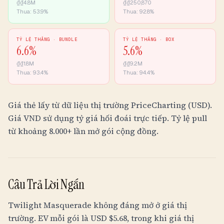
₫
₫4.8M
₫
₫250,870
Thua:
53.9
%
Thua:
92.8
%
TỶ LỆ THẮNG ·
BUNDLE
TỶ LỆ THẮNG ·
BOX
6.6
%
5.6
%
₫
₫1.8M
₫
₫9.2M
Thua:
93.4
%
Thua:
94.4
%
Giá thẻ lấy từ dữ liệu thị trường PriceCharting (USD).
Giá
VND
sử dụng tỷ giá hối đoái trực tiếp. Tỷ lệ pull
từ khoảng 8.000+ lần mở gói cộng đồng.
Câu Trả Lời Ngắn
Twilight Masquerade không đáng mở ở giá thị
trường. EV mỗi gói là USD $5.68, trong khi giá thị