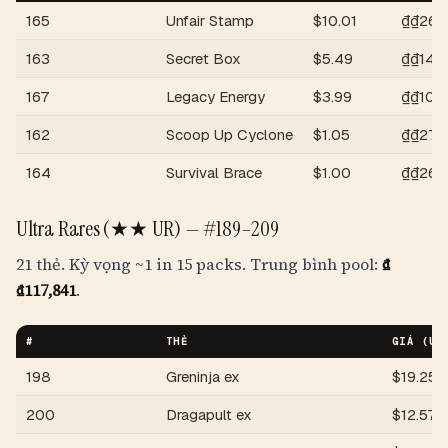
165
Unfair Stamp
$
10.01
₫
₫262
163
Secret Box
$
5.49
₫
₫143
167
Legacy Energy
$
3.99
₫
₫104
162
Scoop Up Cyclone
$
1.05
₫
₫27,
164
Survival Brace
$
1.00
₫
₫26,
Ultra Rares (★★ UR) —
#189–209
21 thẻ. Kỳ vọng
~1 in 15 packs
. Trung bình pool:
₫
₫117,841
.
#
THẺ
GIÁ (US
198
Greninja ex
$
19.25
200
Dragapult ex
$
12.57